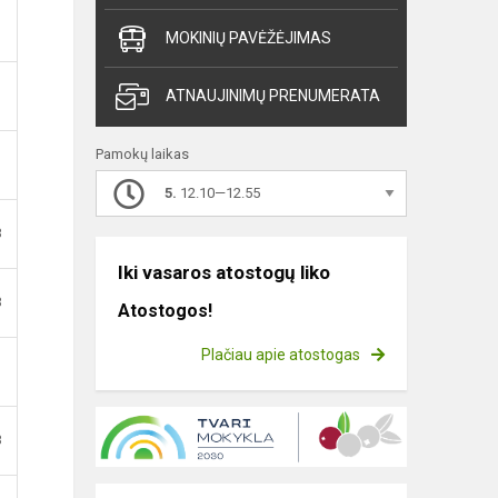
MOKINIŲ PAVĖŽĖJIMAS
ATNAUJINIMŲ PRENUMERATA
Pamokų laikas
5.
12.10—12.55
B
Iki vasaros atostogų liko
B
Atostogos!
Plačiau apie atostogas
B