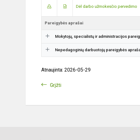
Dėl darbo užmokesčio pervedimo
Pareigybės aprašai
Mokytojų, specialistų ir administracijos parei
Nepedagoginių darbuotojų pareigybės apraša
Atnaujinta: 2026-05-29
Grįžti