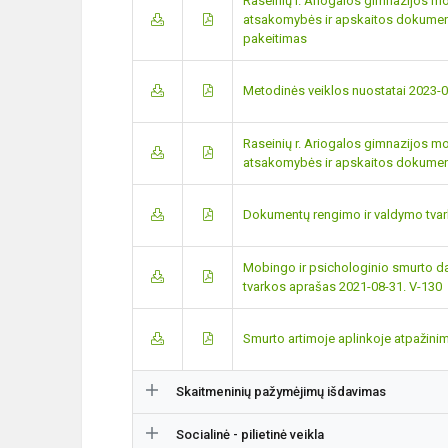
Raseinių r. Ariogalos gimnazijos m
atsakomybės ir apskaitos dokument
pakeitimas
Metodinės veiklos nuostatai 2023-0
Raseinių r. Ariogalos gimnazijos m
atsakomybės ir apskaitos dokumen
Dokumentų rengimo ir valdymo tvar
Mobingo ir psichologinio smurto dar
tvarkos aprašas 2021-08-31. V-130
Smurto artimoje aplinkoje atpažini
Skaitmeninių pažymėjimų išdavimas
Socialinė - pilietinė veikla