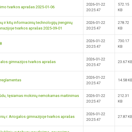
2026-01-22
572.15
inimo tvarkos aprašas 2025-01-06
20:25:47
KB
 ir kitų informacinių technologijų įrenginių
2026-01-22
278.72
mnazijoje tvarkos aprašas 2025-09-01
20:25:47
KB
2026-01-22
730.17
18
20:25:47
KB
2026-01-22
ogalos gimnazijos tvarkos aprašas
23.67 K
20:25:47
2026-01-22
 reglamentas
14.58 K
20:25:47
būdu, tęsiamas mokinių nemokamas maitinimas
2026-01-22
212.31
20:25:47
KB
2026-01-22
nių r. Ariogalos gimnazijoje tvarkos aprašas
27.87 K
20:25:47