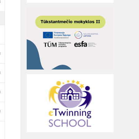
B
B
B
B
B