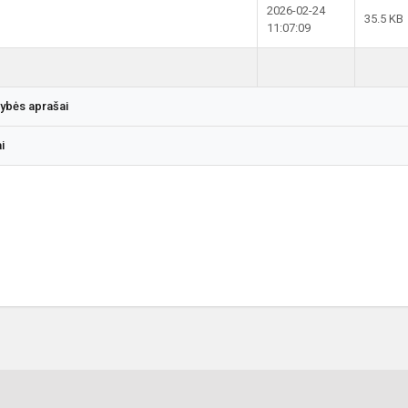
2026-02-24
35.5 KB
11:07:09
gybės aprašai
i