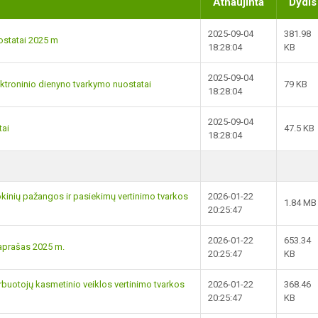
Atnaujinta
Dydis
2025-09-04
381.98
ostatai 2025 m
18:28:04
KB
2025-09-04
ektroninio dienyno tvarkymo nuostatai
79 KB
18:28:04
2025-09-04
tai
47.5 KB
18:28:04
okinių pažangos ir pasiekimų vertinimo tvarkos
2026-01-22
1.84 MB
20:25:47
2026-01-22
653.34
aprašas 2025 m.
20:25:47
KB
rbuotojų kasmetinio veiklos vertinimo tvarkos
2026-01-22
368.46
20:25:47
KB