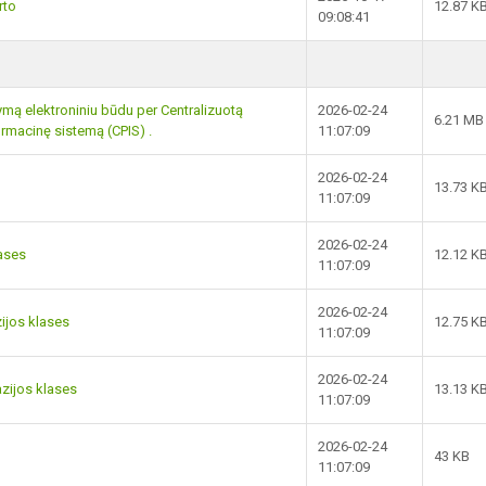
rto
12.87 K
09:08:41
ašymą elektroniniu būdu per Centralizuotą
2026-02-24
6.21 MB
rmacinę sistemą (CPIS) .
11:07:09
2026-02-24
13.73 K
11:07:09
2026-02-24
lases
12.12 K
11:07:09
2026-02-24
ijos klases
12.75 K
11:07:09
2026-02-24
azijos klases
13.13 K
11:07:09
2026-02-24
43 KB
11:07:09