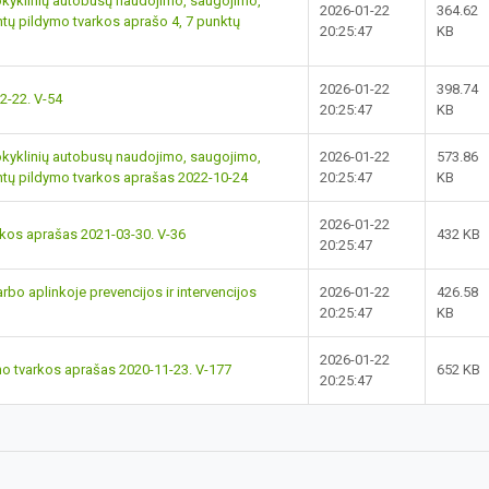
okyklinių autobusų naudojimo, saugojimo,
2026-01-22
364.62
ų pildymo tvarkos aprašo 4, 7 punktų
20:25:47
KB
2026-01-22
398.74
2-22. V-54
20:25:47
KB
okyklinių autobusų naudojimo, saugojimo,
2026-01-22
573.86
tų pildymo tvarkos aprašas 2022-10-24
20:25:47
KB
2026-01-22
kos aprašas 2021-03-30. V-36
432 KB
20:25:47
bo aplinkoje prevencijos ir intervencijos
2026-01-22
426.58
20:25:47
KB
2026-01-22
mo tvarkos aprašas 2020-11-23. V-177
652 KB
20:25:47