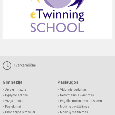
Tvarkaraščiai
Gimnazija
Paslaugos
Apie gimnaziją
Vidurinis ugdymas
Ugdymo aplinka
Neformalusis švietimas
Vizija, misija
Pagalba mokiniams ir tėvams
Pasiekimai
Mokinių pavėžėjimas
Gimnazijos simboliai
Mokinių maitinimas