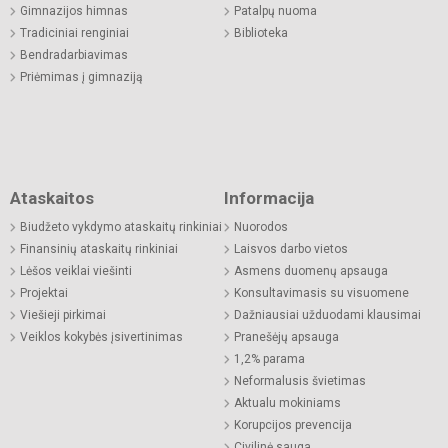
Gimnazijos himnas
Patalpų nuoma
Tradiciniai renginiai
Biblioteka
Bendradarbiavimas
Priėmimas į gimnaziją
Ataskaitos
Informacija
Biudžeto vykdymo ataskaitų rinkiniai
Nuorodos
Finansinių ataskaitų rinkiniai
Laisvos darbo vietos
Lėšos veiklai viešinti
Asmens duomenų apsauga
Projektai
Konsultavimasis su visuomene
Viešieji pirkimai
Dažniausiai užduodami klausimai
Veiklos kokybės įsivertinimas
Pranešėjų apsauga
1,2% parama
Neformalusis švietimas
Aktualu mokiniams
Korupcijos prevencija
Civilinė sauga