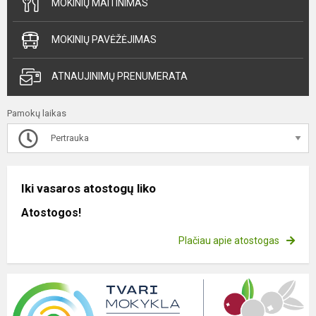
MOKINIŲ MAITINIMAS
MOKINIŲ PAVĖŽĖJIMAS
ATNAUJINIMŲ PRENUMERATA
Pamokų laikas
Pertrauka
Iki vasaros atostogų liko
Atostogos!
Plačiau apie atostogas