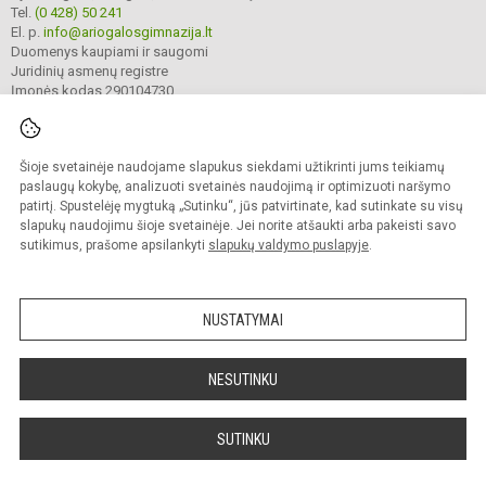
Tel.
(0 428) 50 241
El. p.
info@ariogalosgimnazija.lt
Duomenys kaupiami ir saugomi
Juridinių asmenų registre
Įmonės kodas 290104730
Šioje svetainėje naudojame slapukus siekdami užtikrinti jums teikiamų
© 2022. Raseinių r. Ariogalos gimnazija. Visos teisės saugomos.
Kopijuoti turinį be raštiško gimnazijos sutikimo griežtai draudžiama.
paslaugų kokybę, analizuoti svetainės naudojimą ir optimizuoti naršymo
patirtį. Spustelėję mygtuką „Sutinku“, jūs patvirtinate, kad sutinkate su visų
Prieinamumo paraiška
Slapukų valdymas
slapukų naudojimu šioje svetainėje. Jei norite atšaukti arba pakeisti savo
sutikimus, prašome apsilankyti
slapukų valdymo puslapyje
.
Sumanus būdas atnaujinti
mokyklos interneto
svetainę
NUSTATYMAI
NESUTINKU
SUTINKU