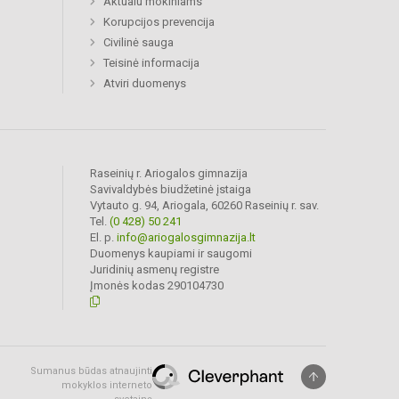
Aktualu mokiniams
Korupcijos prevencija
Civilinė sauga
Teisinė informacija
Atviri duomenys
Raseinių r. Ariogalos gimnazija
Savivaldybės biudžetinė įstaiga
Vytauto g. 94, Ariogala, 60260 Raseinių r. sav.
Tel.
(0 428) 50 241
El. p.
info@ariogalosgimnazija.lt
Duomenys kaupiami ir saugomi
Juridinių asmenų registre
Įmonės kodas 290104730
Sumanus būdas atnaujinti
mokyklos interneto