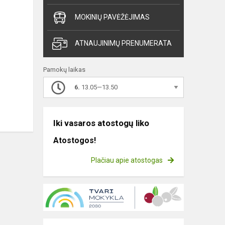
MOKINIŲ PAVĖŽĖJIMAS
ATNAUJINIMŲ PRENUMERATA
Pamokų laikas
6.
13.05—13.50
Iki vasaros atostogų liko
Atostogos!
Plačiau apie atostogas