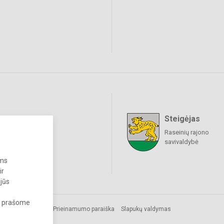
Steigėjas
raukime
Raseinių rajono
savivaldybė
ums
ir
 jūs
s, prašome
Prieinamumo paraiška
Slapukų valdymas