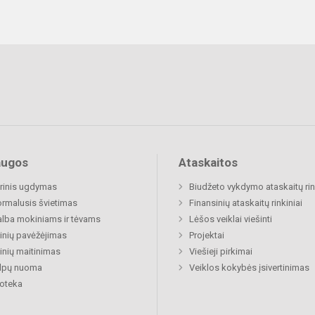
augos
Ataskaitos
rinis ugdymas
Biudžeto vykdymo ataskaitų rin
rmalusis švietimas
Finansinių ataskaitų rinkiniai
lba mokiniams ir tėvams
Lėšos veiklai viešinti
nių pavėžėjimas
Projektai
nių maitinimas
Viešieji pirkimai
alpų nuoma
Veiklos kokybės įsivertinimas
ioteka