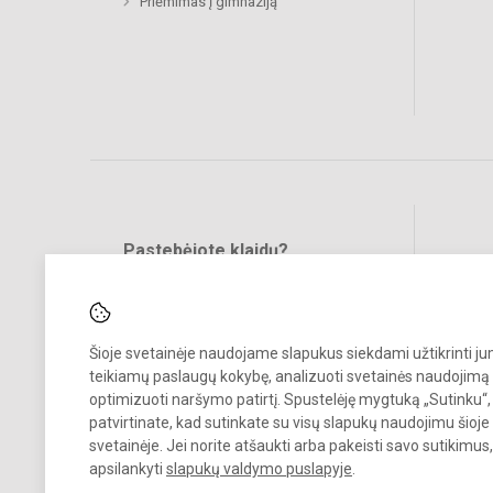
Priėmimas į gimnaziją
Pastebėjote klaidų?
Bend
Turite pasiūlymų?
RAŠYKITE
Šioje svetainėje naudojame slapukus siekdami užtikrinti j
teikiamų paslaugų kokybę, analizuoti svetainės naudojimą 
optimizuoti naršymo patirtį. Spustelėję mygtuką „Sutinku“,
patvirtinate, kad sutinkate su visų slapukų naudojimu šioje
svetainėje. Jei norite atšaukti arba pakeisti savo sutikimu
© 2022. Raseinių r. Ariogalos gimnazija. Visos teisės saugomos.
apsilankyti
slapukų valdymo puslapyje
.
Kopijuoti turinį be raštiško gimnazijos sutikimo griežtai draudžiama.