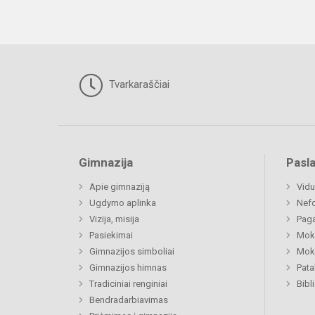
Tvarkaraščiai
Gimnazija
Pasl
Apie gimnaziją
Vidu
Ugdymo aplinka
Nefo
Vizija, misija
Paga
Pasiekimai
Moki
Gimnazijos simboliai
Moki
Gimnazijos himnas
Pat
Tradiciniai renginiai
Bibl
Bendradarbiavimas