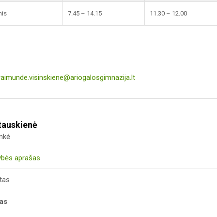
nis
7.45 – 14.15
11.30 – 12.00
raimunde.visinskiene@ariogalosgimnazija.lt
tauskienė
inkė
ybės aprašas
tas
kas