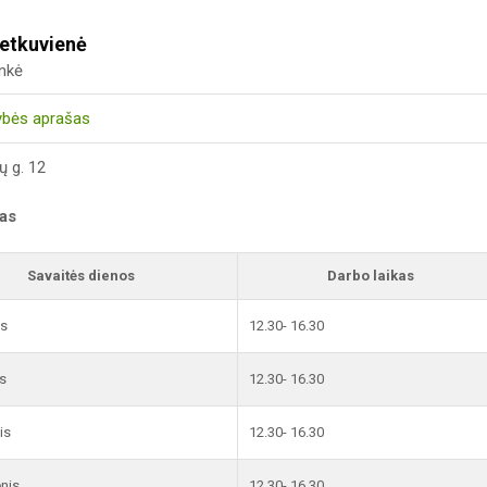
Petkuvienė
inkė
ybės aprašas
ų g. 12
kas
Savaitės dienos
Darbo laikas
is
12.30- 16.30
s
12.30- 16.30
is
12.30- 16.30
enis
12.30- 16.30