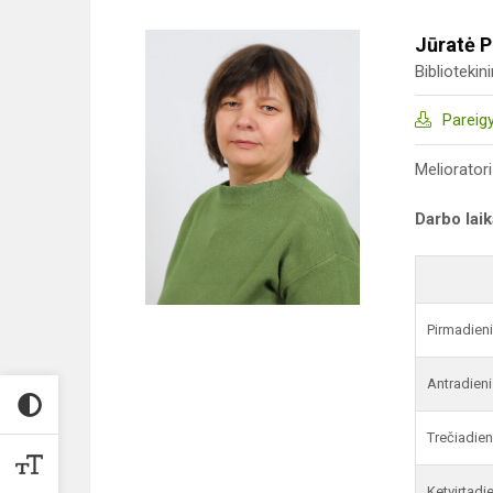
Jūratė 
Bibliotekin
Pareig
Melioratori
Darbo lai
Pirmadien
Antradieni
Trečiadien
Ketvirtadi