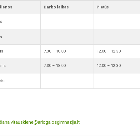
dienos
Darbo laikas
Pietūs
is
s
is
7.30 – 18.00
12.00 – 12.30
enis
7.30 – 18.00
12.00 – 12.30
nis
diana.vitauskiene@ariogalosgimnazija.lt