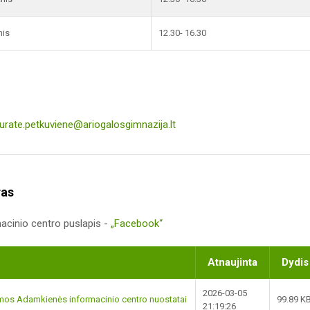
nis
12.30- 16.30
jurate.petkuviene@ariogalosgimnazija.lt
ras
cinio centro puslapis -
„Facebook“
Atnaujinta
Dydis
2026-03-05
lmos Adamkienės informacinio centro nuostatai
99.89 K
21:19:26