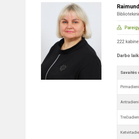
Raimund
Bibliotekin
Pareig
222 kabine
Darbo lai
Savaitės 
Pirmadien
Antradieni
Trečiadien
Ketvirtadi