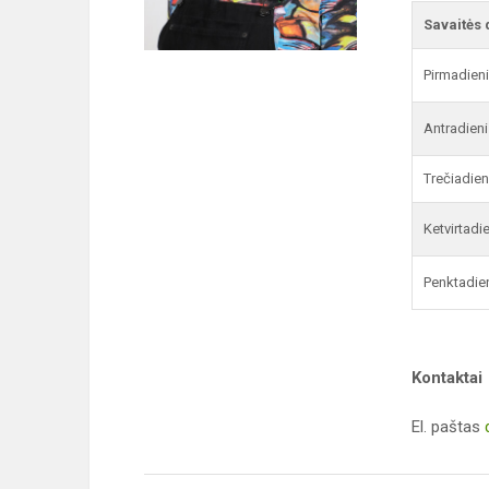
Savaitės 
Pirmadien
Antradieni
Trečiadien
Ketvirtadi
Penktadie
Kontaktai
El. paštas