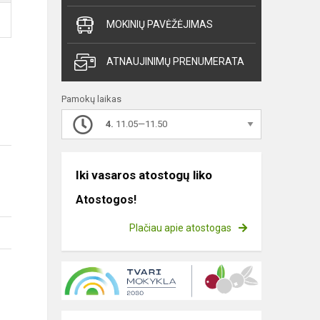
MOKINIŲ PAVĖŽĖJIMAS
ATNAUJINIMŲ PRENUMERATA
Pamokų laikas
4.
11.05—11.50
Iki vasaros atostogų liko
Atostogos!
Plačiau apie atostogas