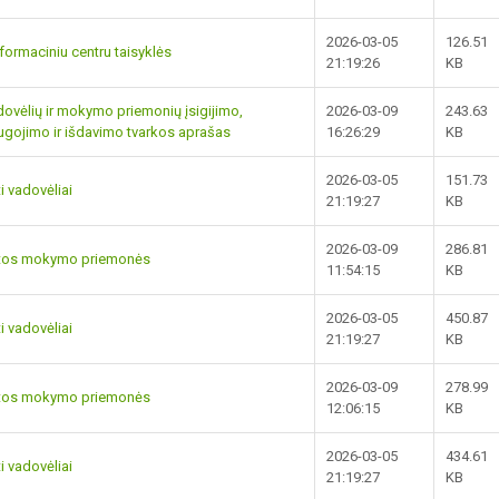
2026-03-05
126.51
rmaciniu centru taisyklės
21:19:26
KB
dovėlių ir mokymo priemonių įsigijimo,
2026-03-09
243.63
ugojimo ir išdavimo tvarkos aprašas
16:26:29
KB
2026-03-05
151.73
i vadovėliai
21:19:27
KB
2026-03-09
286.81
gytos mokymo priemonės
11:54:15
KB
2026-03-05
450.87
i vadovėliai
21:19:27
KB
2026-03-09
278.99
gytos mokymo priemonės
12:06:15
KB
2026-03-05
434.61
i vadovėliai
21:19:27
KB