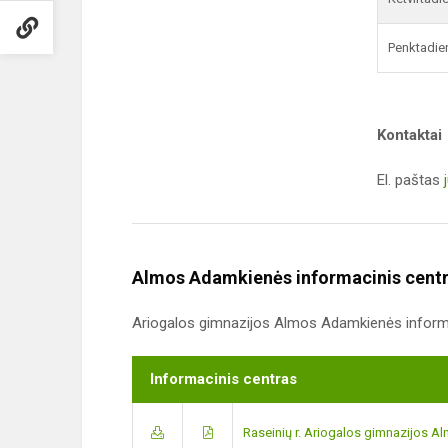
Penktadie
Kontaktai
El. paštas
Almos Adamkienės informacinis cent
Ariogalos gimnazijos Almos Adamkienės informa
Informacinis centras
Raseinių r. Ariogalos gimnazijos A