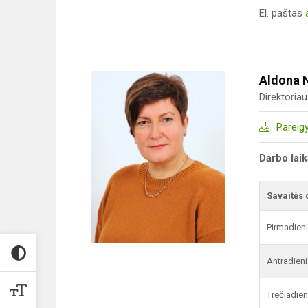
El. paštas
Aldona 
Direktoria
Pareig
Darbo lai
Savaitės 
Pirmadien
Antradieni
Trečiadien