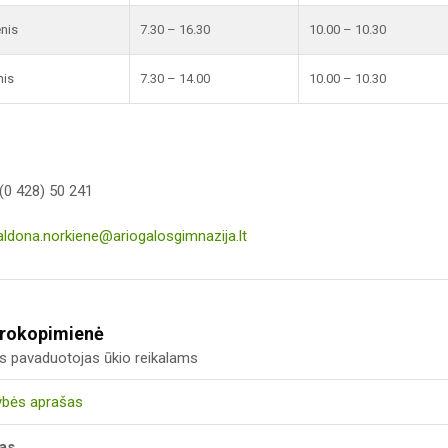
enis
7.30 – 16.30
10.00 – 10.30
nis
7.30 – 14.00
10.00 – 10.30
(0 428) 50 241
aldona.norkiene@ariogalosgimnazija.lt
Prokopimienė
us pavaduotojas ūkio reikalams
ybės aprašas
kas