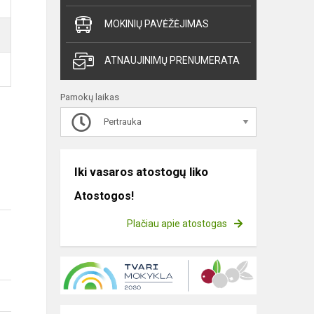
MOKINIŲ PAVĖŽĖJIMAS
ATNAUJINIMŲ PRENUMERATA
Pamokų laikas
Pertrauka
Iki vasaros atostogų liko
Atostogos!
Plačiau apie atostogas