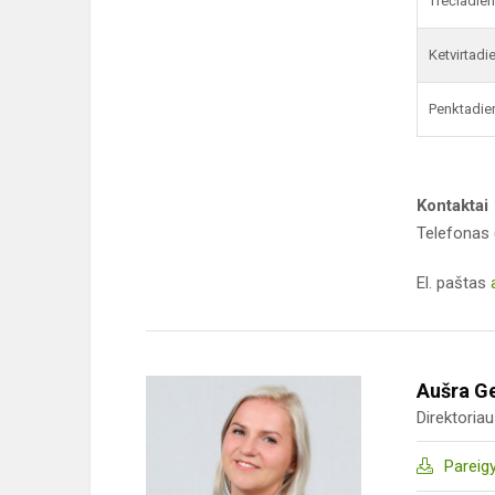
Trečiadien
Ketvirtadi
Penktadie
Kontaktai
Telefonas 
El. paštas
Aušra G
Direktoria
Pareig