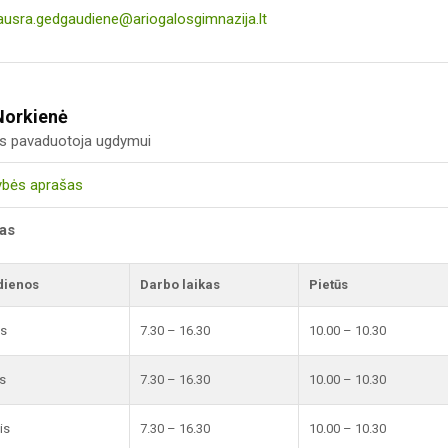
ausra.gedgaudiene@ariogalosgimnazija.lt
Norkienė
us pavaduotoja ugdymui
ybės aprašas
kas
dienos
Darbo laikas
Pietūs
is
7.30 – 16.30
10.00 – 10.30
s
7.30 – 16.30
10.00 – 10.30
is
7.30 – 16.30
10.00 – 10.30