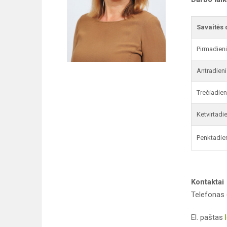
Savaitės 
Pirmadien
Antradieni
Trečiadien
Ketvirtadi
Penktadie
Kontaktai
Telefonas 
El. paštas