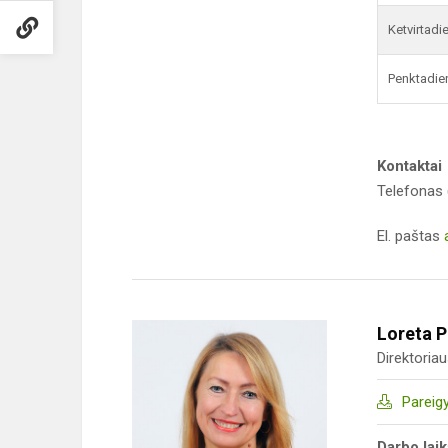
Ketvirtadi
Penktadie
Kontaktai
Telefonas 
El. paštas
Loreta 
Direktoria
Pareig
Darbo lai