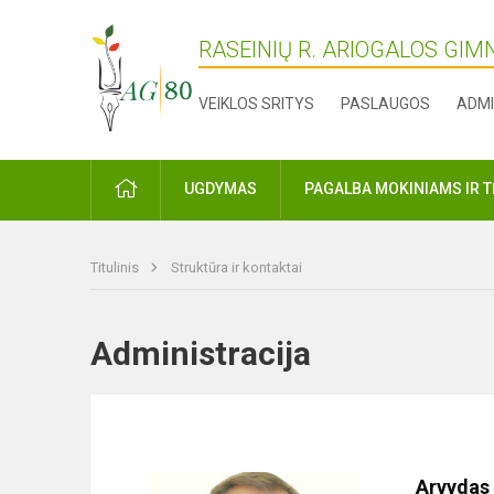
RASEINIŲ R. ARIOGALOS GIM
VEIKLOS SRITYS
PASLAUGOS
ADMI
PRADŽIA
UGDYMAS
PAGALBA MOKINIAMS IR 
Titulinis
Struktūra ir kontaktai
Administracija
Arvydas