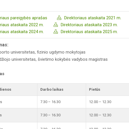
oriaus pareigybės aprašas
Direktoriaus ataskaita 2021 m.
oriaus ataskaita 2022 m.
Direktoriaus ataskaita 2023 m.
oriaus ataskaita 2024 m.
Direktoriaus ataskaita 2025 m.
imas:
porto universitetas, fizinio ugdymo mokytojas
džiojo universitetas, švietimo kokybės vadybos magistras
kas
dienos
Darbo laikas
Pietūs
is
7.30 – 16.30
12.00 – 12.30
s
7.30 – 16.30
12.00 – 12.30