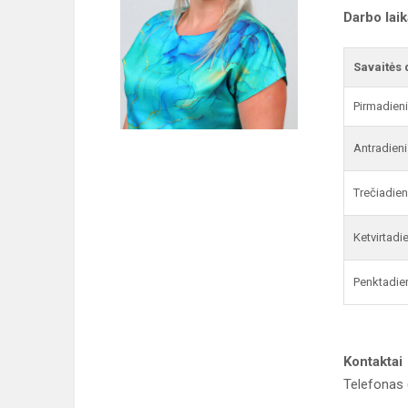
Darbo lai
Savaitės 
Pirmadien
Antradieni
Trečiadien
Ketvirtadi
Penktadie
Kontaktai
Telefonas 