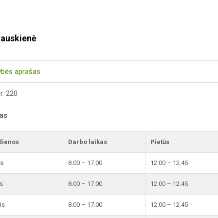
kauskienė
ybės aprašas
r. 220
kas
dienos
Darbo laikas
Pietūs
is
8.00 – 17.00
12.00 – 12.45
s
8.00 – 17.00
12.00 – 12.45
is
8.00 – 17.00
12.00 – 12.45