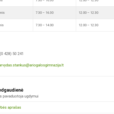
is
7.30 – 16.30
12.00 – 12.30
enis
7.30 – 16.30
12.00 – 12.30
nis
7.30 – 14.00
12.00 – 12.30
(0 428) 50 241
arvydas.stankus@ariogalosgimnazija.lt
edgaudienė
us pavaduotoja ugdymui
ybės aprašas