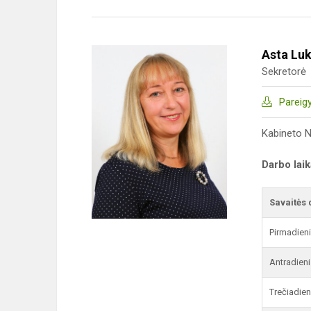
Asta Lu
Sekretorė
Pareig
Kabineto N
Darbo lai
Savaitės 
Pirmadien
Antradieni
Trečiadien