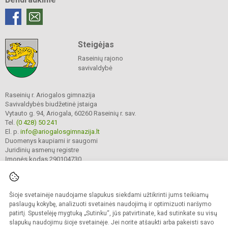
Steigėjas
Raseinių rajono
savivaldybė
Raseinių r. Ariogalos gimnazija
Savivaldybės biudžetinė įstaiga
Vytauto g. 94, Ariogala, 60260 Raseinių r. sav.
Tel.
(0 428) 50 241
El. p.
info@ariogalosgimnazija.lt
Duomenys kaupiami ir saugomi
Juridinių asmenų registre
Įmonės kodas 290104730
Šioje svetainėje naudojame slapukus siekdami užtikrinti jums teikiamų
© 2022. Raseinių r. Ariogalos gimnazija. Visos teisės saugomos.
Kopijuoti turinį be raštiško gimnazijos sutikimo griežtai draudžiama.
paslaugų kokybę, analizuoti svetainės naudojimą ir optimizuoti naršymo
patirtį. Spustelėję mygtuką „Sutinku“, jūs patvirtinate, kad sutinkate su visų
Prieinamumo paraiška
Slapukų valdymas
slapukų naudojimu šioje svetainėje. Jei norite atšaukti arba pakeisti savo