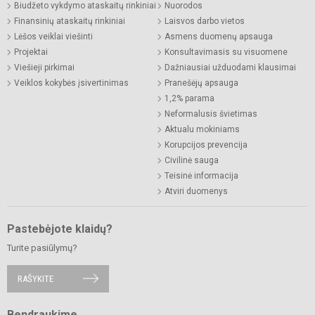
Biudžeto vykdymo ataskaitų rinkiniai
Nuorodos
Finansinių ataskaitų rinkiniai
Laisvos darbo vietos
Lėšos veiklai viešinti
Asmens duomenų apsauga
Projektai
Konsultavimasis su visuomene
Viešieji pirkimai
Dažniausiai užduodami klausimai
Veiklos kokybės įsivertinimas
Pranešėjų apsauga
1,2% parama
Neformalusis švietimas
Aktualu mokiniams
Korupcijos prevencija
Civilinė sauga
Teisinė informacija
Atviri duomenys
Pastebėjote klaidų?
Turite pasiūlymų?
RAŠYKITE
Bendraukime