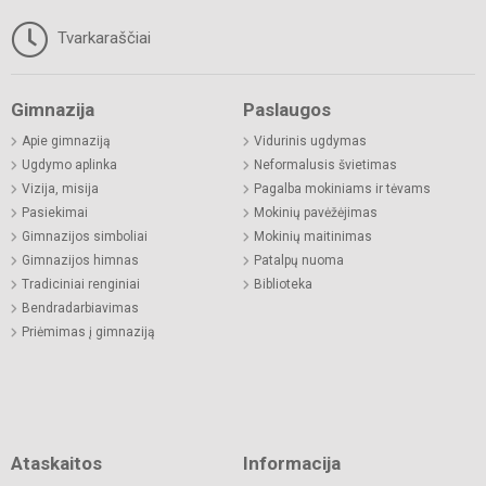
Tvarkaraščiai
Gimnazija
Paslaugos
Apie gimnaziją
Vidurinis ugdymas
Ugdymo aplinka
Neformalusis švietimas
Vizija, misija
Pagalba mokiniams ir tėvams
Pasiekimai
Mokinių pavėžėjimas
Gimnazijos simboliai
Mokinių maitinimas
Gimnazijos himnas
Patalpų nuoma
Tradiciniai renginiai
Biblioteka
Bendradarbiavimas
Priėmimas į gimnaziją
Ataskaitos
Informacija