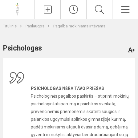
Paieška
Men
Titulinis
Paslaugos
Pagalba mokiniams ir tėvams
Psichologas
PSICHOLOGAS NĖRA TAVO PRIEŠAS
Psichologinės pagalbos paskirtis – stiprinti mokinių
psichologinį atsparumą ir psichikos sveikatą,
prevencinėmis priemonėmis skatinti saugios ir
palankios ugdymuisi aplinkos gimnazijoje kūrimą,
padėti mokiniams atgauti dvasinę darną, gebėjimą
gyventi ir mokytis, aktyviai bendradarbiaujant su jų