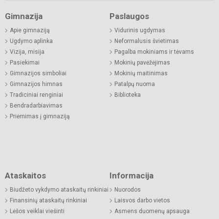
Gimnazija
Paslaugos
Apie gimnaziją
Vidurinis ugdymas
Ugdymo aplinka
Neformalusis švietimas
Vizija, misija
Pagalba mokiniams ir tėvams
Pasiekimai
Mokinių pavėžėjimas
Gimnazijos simboliai
Mokinių maitinimas
Gimnazijos himnas
Patalpų nuoma
Tradiciniai renginiai
Biblioteka
Bendradarbiavimas
Priėmimas į gimnaziją
Ataskaitos
Informacija
Biudžeto vykdymo ataskaitų rinkiniai
Nuorodos
Finansinių ataskaitų rinkiniai
Laisvos darbo vietos
Lėšos veiklai viešinti
Asmens duomenų apsauga