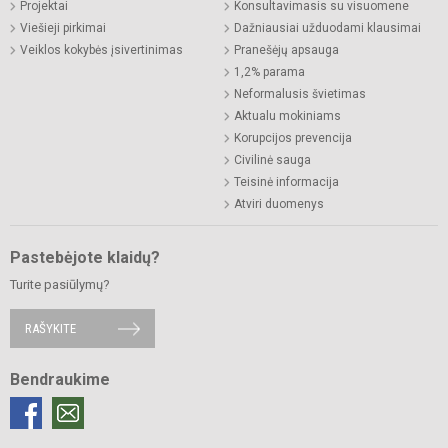
Projektai
Konsultavimasis su visuomene
Viešieji pirkimai
Dažniausiai užduodami klausimai
Veiklos kokybės įsivertinimas
Pranešėjų apsauga
1,2% parama
Neformalusis švietimas
Aktualu mokiniams
Korupcijos prevencija
Civilinė sauga
Teisinė informacija
Atviri duomenys
Pastebėjote klaidų?
Turite pasiūlymų?
RAŠYKITE
Bendraukime