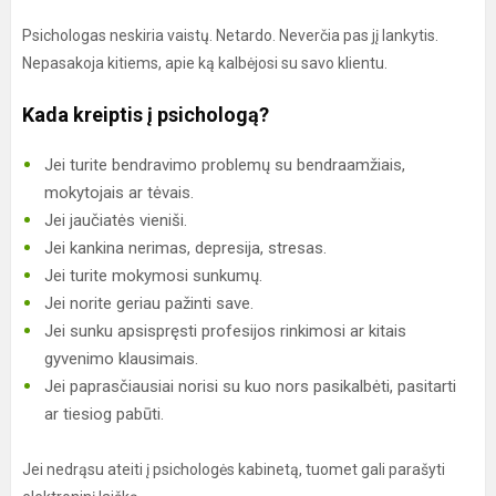
Psichologas neskiria vaistų. Netardo. Neverčia pas jį lankytis.
Nepasakoja kitiems, apie ką kalbėjosi su savo klientu.
Kada kreiptis į psichologą?
Jei turite bendravimo problemų su bendraamžiais,
mokytojais ar tėvais.
Jei jaučiatės vieniši.
Jei kankina nerimas, depresija, stresas.
Jei turite mokymosi sunkumų.
Jei norite geriau pažinti save.
Jei sunku apsispręsti profesijos rinkimosi ar kitais
gyvenimo klausimais.
Jei paprasčiausiai norisi su kuo nors pasikalbėti, pasitarti
ar tiesiog pabūti.
Jei nedrąsu ateiti į psichologės kabinetą, tuomet gali parašyti