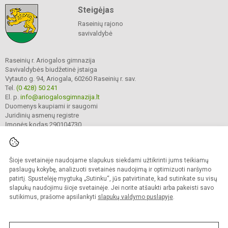
Steigėjas
Raseinių rajono
savivaldybė
Raseinių r. Ariogalos gimnazija
Savivaldybės biudžetinė įstaiga
Vytauto g. 94, Ariogala, 60260 Raseinių r. sav.
Tel.
(0 428) 50 241
El. p.
info@ariogalosgimnazija.lt
Duomenys kaupiami ir saugomi
Juridinių asmenų registre
Įmonės kodas 290104730
Šioje svetainėje naudojame slapukus siekdami užtikrinti jums teikiamų
© 2022. Raseinių r. Ariogalos gimnazija. Visos teisės saugomos.
Kopijuoti turinį be raštiško gimnazijos sutikimo griežtai draudžiama.
paslaugų kokybę, analizuoti svetainės naudojimą ir optimizuoti naršymo
patirtį. Spustelėję mygtuką „Sutinku“, jūs patvirtinate, kad sutinkate su visų
Prieinamumo paraiška
Slapukų valdymas
slapukų naudojimu šioje svetainėje. Jei norite atšaukti arba pakeisti savo
sutikimus, prašome apsilankyti
slapukų valdymo puslapyje
.
Sumanus būdas atnaujinti
mokyklos interneto
svetainę