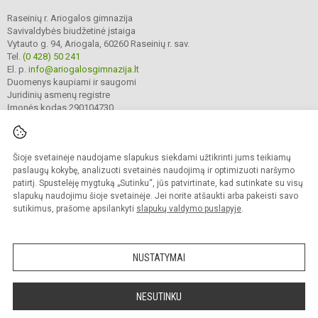
Raseinių r. Ariogalos gimnazija
Savivaldybės biudžetinė įstaiga
Vytauto g. 94, Ariogala, 60260 Raseinių r. sav.
Tel.
(0 428) 50 241
El. p.
info@ariogalosgimnazija.lt
Duomenys kaupiami ir saugomi
Juridinių asmenų registre
Įmonės kodas 290104730
Šioje svetainėje naudojame slapukus siekdami užtikrinti jums teikiamų
© 2022. Raseinių r. Ariogalos gimnazija. Visos teisės saugomos.
Kopijuoti turinį be raštiško gimnazijos sutikimo griežtai draudžiama.
paslaugų kokybę, analizuoti svetainės naudojimą ir optimizuoti naršymo
patirtį. Spustelėję mygtuką „Sutinku“, jūs patvirtinate, kad sutinkate su visų
Prieinamumo paraiška
Slapukų valdymas
slapukų naudojimu šioje svetainėje. Jei norite atšaukti arba pakeisti savo
sutikimus, prašome apsilankyti
slapukų valdymo puslapyje
.
Sumanus būdas atnaujinti
mokyklos interneto
svetainę
NUSTATYMAI
NESUTINKU