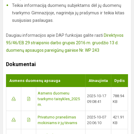
Teikia informaciją duomenų subjektams dėl jų duomenų
tvarkymo Gimnazijoje, nagrinėja jų prašymus ir teikia kitas
susijusias paslaugas.
Daugiau informacijos apie DAP funkcijas galite rasti
Direktyvos
95/46/EB 29 straipsnio darbo grupės 2016 m. gruodžio 13 d.
duomenų apsaugos pareigūnų gairėse Nr. WP 243
Dokumentai
Asmens duomenų apsauga
Atnaujinta
Dydis
Asmens duomenu
2025-10-17
788.94
tvarkymo taisykles_2025
09:08:41
KB
m.
Privatumo pranešimas
2025-10-07
421.91
mokiniams ir jų tėvams
20:06:10
KB