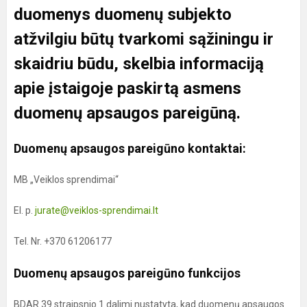
duomenys duomenų subjekto
atžvilgiu būtų tvarkomi sąžiningu ir
skaidriu būdu, skelbia informaciją
apie įstaigoje paskirtą asmens
duomenų apsaugos pareigūną.
Duomenų apsaugos pareigūno kontaktai:
MB „Veiklos sprendimai“
El. p.
jurate@veiklos-sprendimai.lt
Tel. Nr. +370 61206177
Duomenų apsaugos pareigūno funkcijos
BDAR 39 straipsnio 1 dalimi nustatyta, kad duomenų apsaugos