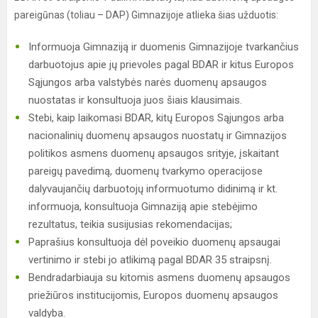
pareigūnas (toliau – DAP) Gimnazijoje atlieka šias užduotis:
Informuoja Gimnaziją ir duomenis Gimnazijoje tvarkančius
darbuotojus apie jų prievoles pagal BDAR ir kitus Europos
Sąjungos arba valstybės narės duomenų apsaugos
nuostatas ir konsultuoja juos šiais klausimais.
Stebi, kaip laikomasi BDAR, kitų Europos Sąjungos arba
nacionalinių duomenų apsaugos nuostatų ir Gimnazijos
politikos asmens duomenų apsaugos srityje, įskaitant
pareigų pavedimą, duomenų tvarkymo operacijose
dalyvaujančių darbuotojų informuotumo didinimą ir kt.
informuoja, konsultuoja Gimnaziją apie stebėjimo
rezultatus, teikia susijusias rekomendacijas;
Paprašius konsultuoja dėl poveikio duomenų apsaugai
vertinimo ir stebi jo atlikimą pagal BDAR 35 straipsnį.
Bendradarbiauja su kitomis asmens duomenų apsaugos
priežiūros institucijomis, Europos duomenų apsaugos
valdyba.