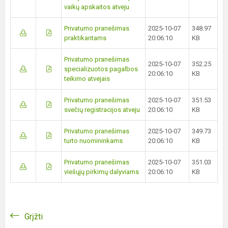
vaikų apskaitos atveju
Privatumo pranešimas
2025-10-07
348.97
praktikantams
20:06:10
KB
Privatumo pranešimas
2025-10-07
352.25
specializuotos pagalbos
20:06:10
KB
teikimo atvejais
Privatumo pranešimas
2025-10-07
351.53
svečių registracijos atveju
20:06:10
KB
Privatumo pranešimas
2025-10-07
349.73
turto nuomininkams
20:06:10
KB
Privatumo pranešimas
2025-10-07
351.03
viešųjų pirkimų dalyviams
20:06:10
KB
Grįžti