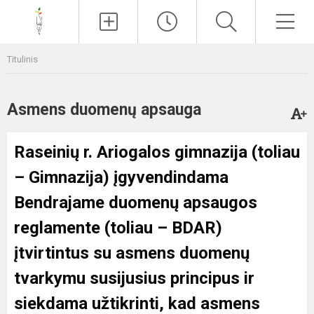
Paieška
Men
Titulinis
Asmens duomenų apsauga
Raseinių r. Ariogalos gimnazija (toliau
– Gimnazija) įgyvendindama
Bendrajame duomenų apsaugos
reglamente (toliau – BDAR)
įtvirtintus su asmens duomenų
tvarkymu susijusius principus ir
siekdama užtikrinti, kad asmens