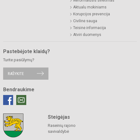
Neformalusis švietimas
Aktualu mokiniams
Korupcijos prevencija
Civilinė sauga
Teisinė informacija
Atviri duomenys
Pastebėjote klaidų?
Turite pasiūlymų?
RAŠYKITE
Bendraukime
Steigėjas
Raseinių rajono
savivaldybė