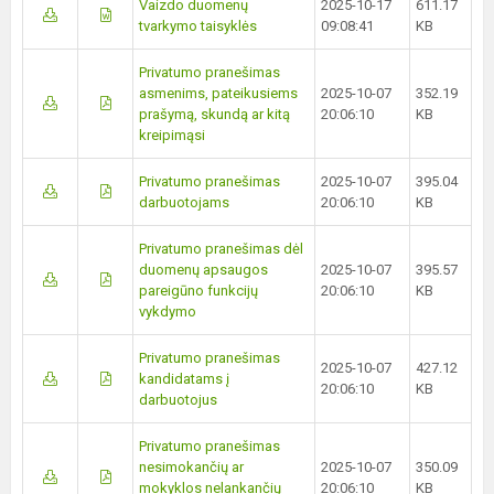
Vaizdo duomenų
2025-10-17
611.17
tvarkymo taisyklės
09:08:41
KB
Privatumo pranešimas
asmenims, pateikusiems
2025-10-07
352.19
prašymą, skundą ar kitą
20:06:10
KB
kreipimąsi
Privatumo pranešimas
2025-10-07
395.04
darbuotojams
20:06:10
KB
Privatumo pranešimas dėl
duomenų apsaugos
2025-10-07
395.57
pareigūno funkcijų
20:06:10
KB
vykdymo
Privatumo pranešimas
2025-10-07
427.12
kandidatams į
20:06:10
KB
darbuotojus
Privatumo pranešimas
nesimokančių ar
2025-10-07
350.09
mokyklos nelankančių
20:06:10
KB