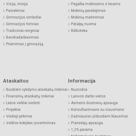
Vizija, misija
Pagalba mokiniams ir tėvams
Pasiekimai
Mokinių pavėžėjimas
Gimnazijos simboliai
Mokinių maitinimas
Gimnazijos himnas
Patalpų nuoma
Tradiciniai renginiai
Biblioteka
Bendradarbiavimas
Priėmimas į gimnaziją
Ataskaitos
Informacija
Biudžeto vykdymo ataskaitų rinkiniai
Nuorodos
Finansinių ataskaitų rinkiniai
Laisvos darbo vietos
Lėšos veiklai viešinti
Asmens duomenų apsauga
Projektai
Konsultavimasis su visuomene
Viešieji pirkimai
Dažniausiai užduodami klausimai
Veiklos kokybės įsivertinimas
Pranešėjų apsauga
1,2% parama