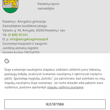
Raseinių rajono
savivaldybė
Raseinių r. Ariogalos gimnazija
Savivaldybės biudžetinė įstaiga
Vytauto g. 94, Ariogala, 60260 Raseinių r. sav.
Tel.
(0 428) 50 241
El. p.
info@ariogalosgimnazija.lt
Duomenys kaupiami ir saugomi
Juridinių asmenų registre
Įmonės kodas 290104730
Šioje svetainėje naudojame slapukus siekdami užtikrinti jums teikiamų
© 2022. Raseinių r. Ariogalos gimnazija. Visos teisės saugomos.
Kopijuoti turinį be raštiško gimnazijos sutikimo griežtai draudžiama.
paslaugų kokybę, analizuoti svetainės naudojimą ir optimizuoti naršymo
patirtį. Spustelėję mygtuką „Sutinku“, jūs patvirtinate, kad sutinkate su visų
Prieinamumo paraiška
Slapukų valdymas
slapukų naudojimu šioje svetainėje. Jei norite atšaukti arba pakeisti savo
sutikimus, prašome apsilankyti
slapukų valdymo puslapyje
.
Sumanus būdas atnaujinti
mokyklos interneto
svetainę
NUSTATYMAI