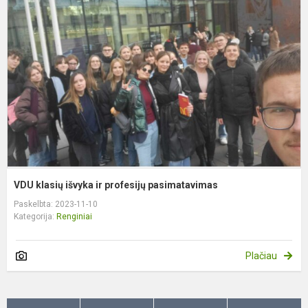
i
ir
p
p
VDU klasių išvyka ir profesijų pasimatavimas
Paskelbta: 2023-11-10
Kategorija:
Renginiai
Plačiau