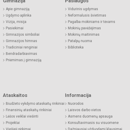
Gimnazija
Paslaugos
Apie gimnaziją
Vidurinis ugdymas
Ugdymo aplinka
Neformalusis švietimas
Vizija, misija
Pagalba mokiniams ir tėvams
Pasiekimai
Mokinių pavėžėjimas
Gimnazijos simboliai
Mokinių maitinimas
Gimnazijos himnas
Patalpų nuoma
Tradiciniai renginiai
Biblioteka
Bendradarbiavimas
Priėmimas į gimnaziją
Ataskaitos
Informacija
Biudžeto vykdymo ataskaitų rinkiniai
Nuorodos
Finansinių ataskaitų rinkiniai
Laisvos darbo vietos
Lėšos veiklai viešinti
Asmens duomenų apsauga
Projektai
Konsultavimasis su visuomene
Viešieji pirkimai
Dažniausiai užduodami klausimai