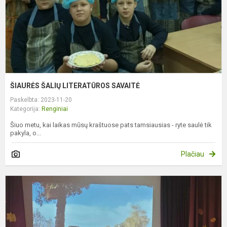
ŠIAURĖS ŠALIŲ LITERATŪROS SAVAITĖ
Paskelbta: 2023-11-20
Kategorija:
Renginiai
Šiuo metu, kai laikas mūsų kraštuose pats tamsiausias - ryte saulė tik
pakyla, o...
Plačiau
P
,
1