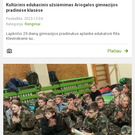
Kultūrinis edukacinis užsiėmimas Ariogalos gimnazijos
pradinėse klasėse
Paskelbta: 2023-12-04
Kategorija:
Renginiai
Lapkričio 29 dieną gimnazijos pradinukus aplankė edukatorė Rita
Klevinskienė su...
Plačiau
J
š
p
s
g