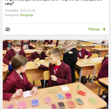
ratų!"
Paskelbta: 2023-12-04
Kategorija:
Renginiai
Plačiau
K
e
u
A
g
pr