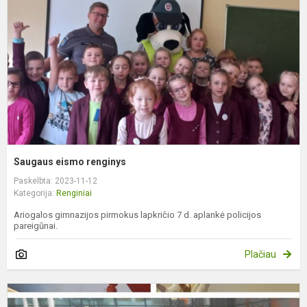
Saugaus eismo renginys
Paskelbta: 2023-11-12
Kategorija:
Renginiai
Ariogalos gimnazijos pirmokus lapkričio 7 d. aplankė policijos
pareigūnai.
Plačiau
V
k