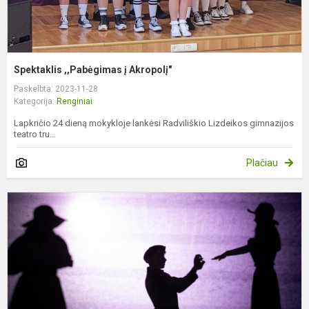
Spektaklis ,,Pabėgimas į Akropolį"
Paskelbta: 2023-11-28
Kategorija:
Renginiai
Lapkričio 24 dieną mokykloje lankėsi Radviliškio Lizdeikos gimnazijos
teatro tru...
Plačiau
T
u
c
2
i
m
v