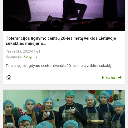
L
su
Tolerancijos ugdymo centrų 20-ies metų veiklos Lietuvoje
sukakties minėjima...
Paskelbta: 2023-11-21
Kategorija:
Renginiai
Tolerancijos ugdymo centrai švenčia 20-ies metų veiklos sukaktį.
Plačiau
Š
Š
L
S