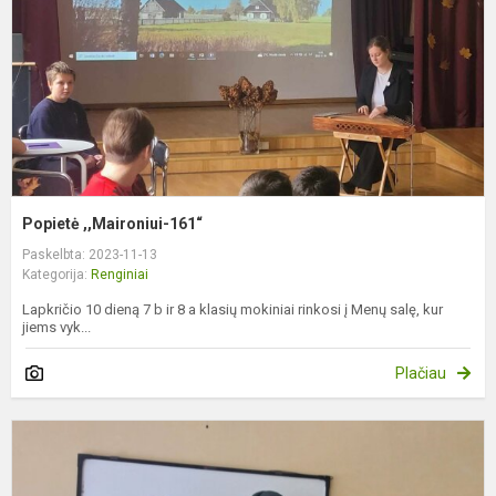
Popietė ,,Maironiui-161“
Paskelbta: 2023-11-13
Kategorija:
Renginiai
Lapkričio 10 dieną 7 b ir 8 a klasių mokiniai rinkosi į Menų salę, kur
jiems vyk...
Plačiau
S
e
r