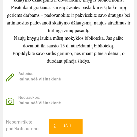
Pasitinkant gražiausias metų šventes paskirkime šį laikotarpį
geriems darbams – padovanokite ir pakvieskite savo draugus bei
artimuosius padovanoti skaitymo džiaugsmą, naujus atradimus ir
turtingą žinių pasaulį.
Naujų knygų laukia mūsų mokyklos biblioteka. Jas galite
dovanoti iki sausio 15 d. atnešdami į biblioteką.
Pripildykite savo širdis gerumo, nes imant pilnėja delnai, o
duodant pilnėja širdys.
Autorius:
Raimundė Višinskienė
Nuotraukos:
Raimundė Višinskienė
Nepamirškite
2
AČIŪ
padėkoti autoriui