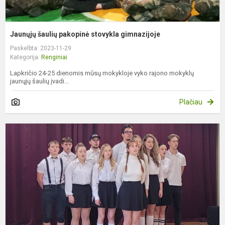
Jaunųjų šaulių pakopinė stovykla gimnazijoje
Paskelbta: 2023-11-29
Kategorija:
Renginiai
Lapkričio 24-25 dienomis mūsų mokykloje vyko rajono mokyklų
jaunųjų šaulių įvadi...
Plačiau
S
,
į
A