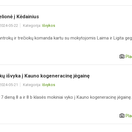
lionė į Kėdainius
 2024-05-22
Kategorija:
Išvykos
antrokų ir trečiokų komanda kartu su mokytojomis Laima ir Ligita ge
Pla
ų išvyka į Kauno kogeneracinę jėgainę
 2024-05-21
Kategorija:
Išvykos
 dieną 8 a ir 8 b klasės mokiniai vyko į Kauno kogeneracinę jėgainę.
Pla