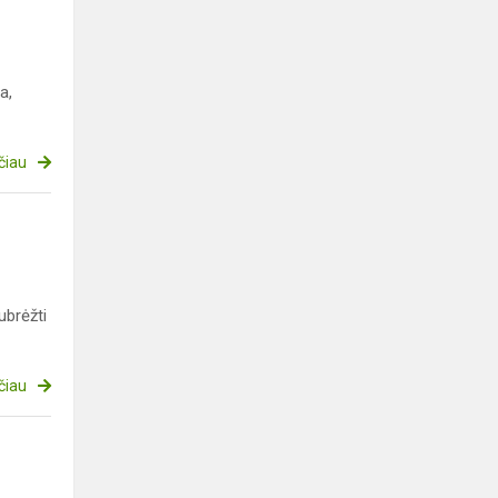
a,
čiau
ubrėžti
čiau