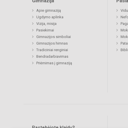
Gimnazija
Pasl
Apie gimnaziją
Vidu
Ugdymo aplinka
Nefo
Vizija, misija
Paga
Pasiekimai
Moki
Gimnazijos simboliai
Moki
Gimnazijos himnas
Pat
Tradiciniai renginiai
Bibl
Bendradarbiavimas
Priėmimas į gimnaziją
Pastebėjote klaidų?