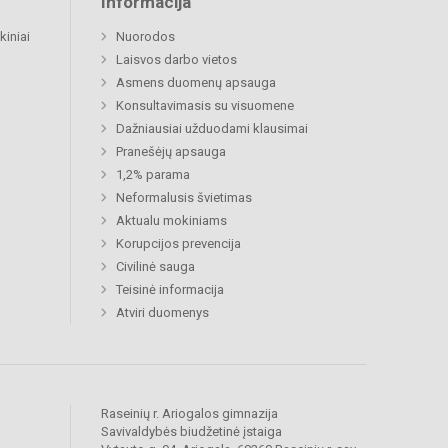
Informacija
kiniai
Nuorodos
Laisvos darbo vietos
Asmens duomenų apsauga
Konsultavimasis su visuomene
Dažniausiai užduodami klausimai
Pranešėjų apsauga
1,2% parama
Neformalusis švietimas
Aktualu mokiniams
Korupcijos prevencija
Civilinė sauga
Teisinė informacija
Atviri duomenys
Raseinių r. Ariogalos gimnazija
Savivaldybės biudžetinė įstaiga