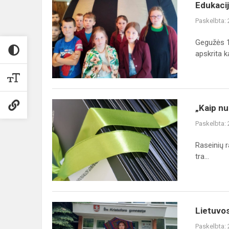
Edukacija
Edukaci
pradinukams
Paskelbta:
Gegužės 1
apskrita ka
„Kaip
„Kaip nu
nubrėžti
Paskelbta:
trajektoriją
nuo
Raseinių r
žinių
tra...
iki
sėkmės“
Lietuvos
Lietuvo
mokinių
Paskelbta: