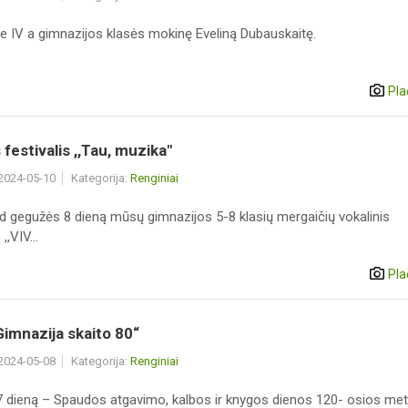
e IV a gimnazijos klasės mokinę Eveliną Dubauskaitę.
Pla
festivalis ,,Tau, muzika"
 2024-05-10
Kategorija:
Renginiai
ad gegužės 8 dieną mūsų gimnazijos 5-8 klasių mergaičių vokalinis
,VIV...
Pla
,Gimnazija skaito 80“
 2024-05-08
Kategorija:
Renginiai
 dieną – Spaudos atgavimo, kalbos ir knygos dienos 120- osios met