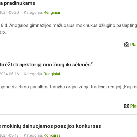
ja pradinukams
 2024-05-20
Kategorija:
Renginiai
6 d. Ariogalos gimnazijos mažuosius mokinukus džiugino paslapting
ip...
Pla
brėžti trajektoriją nuo žinių iki sėkmės“
 2024-05-16
Kategorija:
Renginiai
ajono švietimo pagalbos tarnyba organizuoja tradicinį renginį „Kaip n
Pla
s mokinių dainuojamos poezijos konkursas
 2024-05-13
Kategorija:
Konkursai