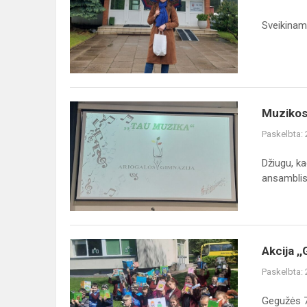
dainuojamos
poezijos
Sveikinam
konkursas
Muzikos
Muzikos 
festivalis
Paskelbta:
,,Tau,
muzika"
Džiugu, k
ansamblis ,
Akcija
Akcija ,
,,Gimnazija
Paskelbta:
skaito
80“
Gegužės 7