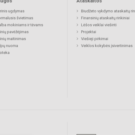
augos
Ataskaitos
rinis ugdymas
Biudžeto vykdymo ataskaitų rin
rmalusis švietimas
Finansinių ataskaitų rinkiniai
lba mokiniams ir tėvams
Lėšos veiklai viešinti
nių pavėžėjimas
Projektai
nių maitinimas
Viešieji pirkimai
alpų nuoma
Veiklos kokybės įsivertinimas
ioteka