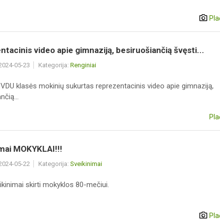
Pla
tacinis video apie gimnaziją, besiruošiančią švęsti...
 2024-05-23
Kategorija:
Renginiai
 VDU klasės mokinių sukurtas reprezentacinis video apie gimnaziją,
nčią...
Pla
imai MOKYKLAI!!!
 2024-05-22
Kategorija:
Sveikinimai
ikinimai skirti mokyklos 80-mečiui.
Pla