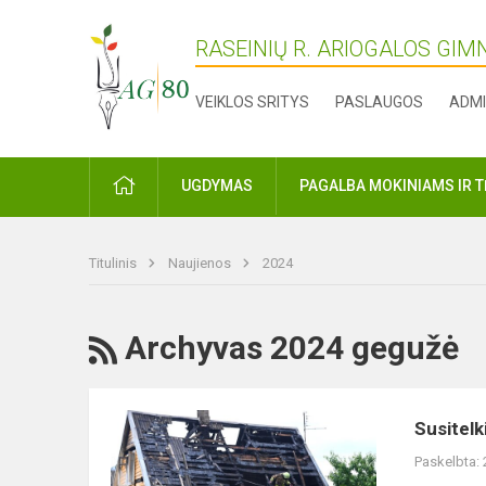
RASEINIŲ R. ARIOGALOS GIM
VEIKLOS SRITYS
PASLAUGOS
ADMI
PRADŽIA
UGDYMAS
PAGALBA MOKINIAMS IR 
Titulinis
Naujienos
2024
RSS
Archyvas 2024 gegužė
Susitelkime
Susitelk
ir
Paskelbta:
padėkime