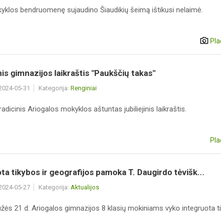
klos bendruomenę sujaudino Šiaudikių šeimą ištikusi nelaimė.
Pla
inis gimnazijos laikraštis "Paukščių takas"
 2024-05-31
Kategorija:
Renginiai
tradicinis Ariogalos mokyklos aštuntas jubiliejinis laikraštis.
Pla
ta tikybos ir geografijos pamoka T. Daugirdo tėvišk...
 2024-05-27
Kategorija:
Aktualijos
žės 21 d. Ariogalos gimnazijos 8 klasių mokiniams vyko integruota t