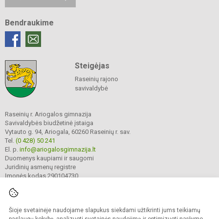
Bendraukime
Steigėjas
Raseinių rajono
savivaldybė
Raseinių r. Ariogalos gimnazija
Savivaldybės biudžetinė įstaiga
Vytauto g. 94, Ariogala, 60260 Raseinių r. sav.
Tel.
(0 428) 50 241
El. p.
info@ariogalosgimnazija.lt
Duomenys kaupiami ir saugomi
Juridinių asmenų registre
Įmonės kodas 290104730
Šioje svetainėje naudojame slapukus siekdami užtikrinti jums teikiamų
© 2022. Raseinių r. Ariogalos gimnazija. Visos teisės saugomos.
Kopijuoti turinį be raštiško gimnazijos sutikimo griežtai draudžiama.