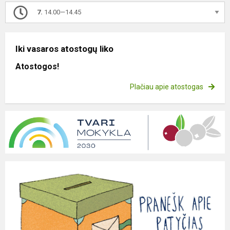
7.
14.00—14.45
Iki vasaros atostogų liko
Atostogos!
Plačiau apie atostogas