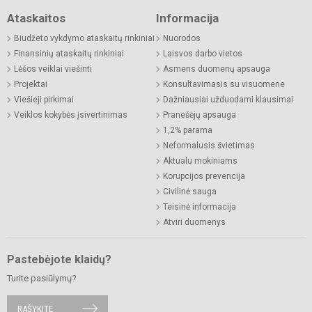
Ataskaitos
Informacija
Biudžeto vykdymo ataskaitų rinkiniai
Nuorodos
Finansinių ataskaitų rinkiniai
Laisvos darbo vietos
Lėšos veiklai viešinti
Asmens duomenų apsauga
Projektai
Konsultavimasis su visuomene
Viešieji pirkimai
Dažniausiai užduodami klausimai
Veiklos kokybės įsivertinimas
Pranešėjų apsauga
1,2% parama
Neformalusis švietimas
Aktualu mokiniams
Korupcijos prevencija
Civilinė sauga
Teisinė informacija
Atviri duomenys
Pastebėjote klaidų?
Turite pasiūlymų?
RAŠYKITE