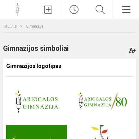
Paieška
Men
Titulinis
Gimnazija
Gimnazijos simboliai
Gimnazijos logotipas