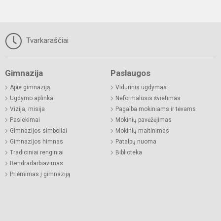
Tvarkaraščiai
Gimnazija
Paslaugos
Apie gimnaziją
Vidurinis ugdymas
Ugdymo aplinka
Neformalusis švietimas
Vizija, misija
Pagalba mokiniams ir tėvams
Pasiekimai
Mokinių pavėžėjimas
Gimnazijos simboliai
Mokinių maitinimas
Gimnazijos himnas
Patalpų nuoma
Tradiciniai renginiai
Biblioteka
Bendradarbiavimas
Priėmimas į gimnaziją