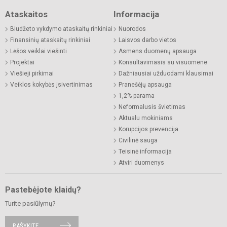
Ataskaitos
Informacija
Biudžeto vykdymo ataskaitų rinkiniai
Nuorodos
Finansinių ataskaitų rinkiniai
Laisvos darbo vietos
Lėšos veiklai viešinti
Asmens duomenų apsauga
Projektai
Konsultavimasis su visuomene
Viešieji pirkimai
Dažniausiai užduodami klausimai
Veiklos kokybės įsivertinimas
Pranešėjų apsauga
1,2% parama
Neformalusis švietimas
Aktualu mokiniams
Korupcijos prevencija
Civilinė sauga
Teisinė informacija
Atviri duomenys
Pastebėjote klaidų?
Turite pasiūlymų?
RAŠYKITE