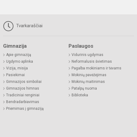
Tvarkaraščiai
Gimnazija
Paslaugos
Apie gimnaziją
Vidurinis ugdymas
Ugdymo aplinka
Neformalusis švietimas
Vizija, misija
Pagalba mokiniams ir tėvams
Pasiekimai
Mokinių pavėžėjimas
Gimnazijos simboliai
Mokinių maitinimas
Gimnazijos himnas
Patalpų nuoma
Tradiciniai renginiai
Biblioteka
Bendradarbiavimas
Priėmimas į gimnaziją