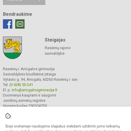
Bendraukime
Steigėjas
Raseinių rajono
savivaldybė
Raseinių r. Ariogalos gimnazija
Savivaldybės biudžetinė įstaiga
Vytauto g. 94, Ariogala, 60260 Raseinių r. sav.
Tel.
(0 428) 50 241
El. p.
info@ariogalosgimnazija.lt
Duomenys kaupiami ir saugomi
Juridinių asmenų registre
Įmonės kodas 290104730
Šioje svetainėje naudojame slapukus siekdami užtikrinti jums teikiamų
© 2022. Raseinių r. Ariogalos gimnazija. Visos teisės saugomos.