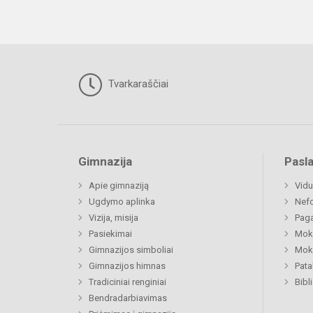
Tvarkaraščiai
Gimnazija
Pasl
Apie gimnaziją
Vidu
Ugdymo aplinka
Nefo
Vizija, misija
Paga
Pasiekimai
Moki
Gimnazijos simboliai
Moki
Gimnazijos himnas
Pat
Tradiciniai renginiai
Bibl
Bendradarbiavimas