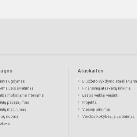
augos
Ataskaitos
rinis ugdymas
Biudžeto vykdymo ataskaitų rin
rmalusis švietimas
Finansinių ataskaitų rinkiniai
lba mokiniams ir tėvams
Lėšos veiklai viešinti
nių pavėžėjimas
Projektai
nių maitinimas
Viešieji pirkimai
alpų nuoma
Veiklos kokybės įsivertinimas
ioteka