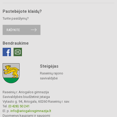
Pastebėjote klaidų?
Turite pasiūlymų?
RAŠYKITE
Bendraukime
Steigėjas
Raseinių rajono
savivaldybė
Raseinių r. Ariogalos gimnazija
Savivaldybės biudžetinė įstaiga
Vytauto g. 94, Ariogala, 60260 Raseinių r. sav.
Tel.
(0 428) 50 241
El. p.
info@ariogalosgimnazija.lt
Duomenys kaupiami ir saugomi