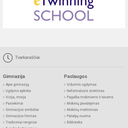
Tvarkaraščiai
Gimnazija
Paslaugos
Apie gimnaziją
Vidurinis ugdymas
Ugdymo aplinka
Neformalusis švietimas
Vizija, misija
Pagalba mokiniams ir tėvams
Pasiekimai
Mokinių pavėžėjimas
Gimnazijos simboliai
Mokinių maitinimas
Gimnazijos himnas
Patalpų nuoma
Tradiciniai renginiai
Biblioteka