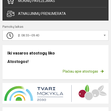
MOKINIŲ PAVĖŽĖJIMAS
ATNAUJINIMŲ PRENUMERATA
Pamokų laikas
2.
08.55—09.40
Iki vasaros atostogų liko
Atostogos!
Plačiau apie atostogas