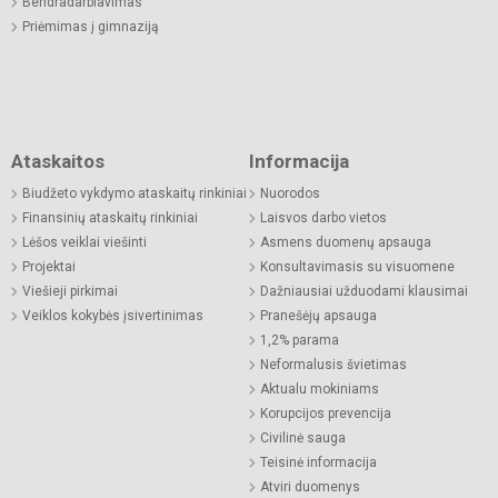
Bendradarbiavimas
Priėmimas į gimnaziją
Ataskaitos
Informacija
Biudžeto vykdymo ataskaitų rinkiniai
Nuorodos
Finansinių ataskaitų rinkiniai
Laisvos darbo vietos
Lėšos veiklai viešinti
Asmens duomenų apsauga
Projektai
Konsultavimasis su visuomene
Viešieji pirkimai
Dažniausiai užduodami klausimai
Veiklos kokybės įsivertinimas
Pranešėjų apsauga
1,2% parama
Neformalusis švietimas
Aktualu mokiniams
Korupcijos prevencija
Civilinė sauga
Teisinė informacija
Atviri duomenys