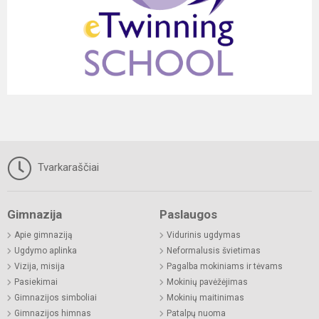
Tvarkaraščiai
Gimnazija
Paslaugos
Apie gimnaziją
Vidurinis ugdymas
Ugdymo aplinka
Neformalusis švietimas
Vizija, misija
Pagalba mokiniams ir tėvams
Pasiekimai
Mokinių pavėžėjimas
Gimnazijos simboliai
Mokinių maitinimas
Gimnazijos himnas
Patalpų nuoma