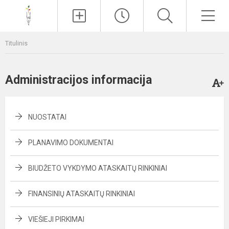
Paieška
Men
Titulinis
Administracijos informacija
NUOSTATAI
PLANAVIMO DOKUMENTAI
BIUDŽETO VYKDYMO ATASKAITŲ RINKINIAI
FINANSINIŲ ATASKAITŲ RINKINIAI
VIEŠIEJI PIRKIMAI