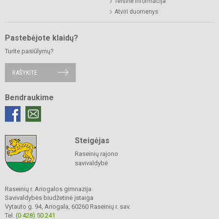
Teisinė informacija
Atviri duomenys
Pastebėjote klaidų?
Turite pasiūlymų?
RAŠYKITE
Bendraukime
Steigėjas
Raseinių rajono
savivaldybė
Raseinių r. Ariogalos gimnazija
Savivaldybės biudžetinė įstaiga
Vytauto g. 94, Ariogala, 60260 Raseinių r. sav.
Tel.
(0 428) 50 241