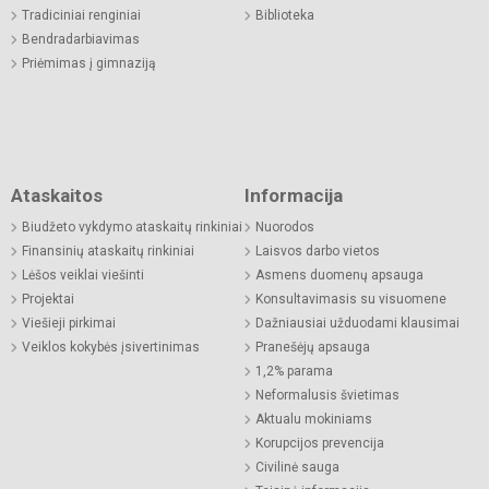
Tradiciniai renginiai
Biblioteka
Bendradarbiavimas
Priėmimas į gimnaziją
Ataskaitos
Informacija
Biudžeto vykdymo ataskaitų rinkiniai
Nuorodos
Finansinių ataskaitų rinkiniai
Laisvos darbo vietos
Lėšos veiklai viešinti
Asmens duomenų apsauga
Projektai
Konsultavimasis su visuomene
Viešieji pirkimai
Dažniausiai užduodami klausimai
Veiklos kokybės įsivertinimas
Pranešėjų apsauga
1,2% parama
Neformalusis švietimas
Aktualu mokiniams
Korupcijos prevencija
Civilinė sauga