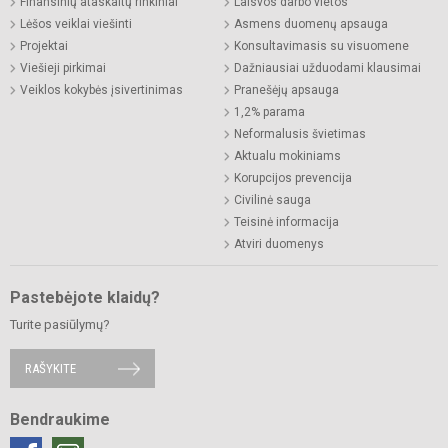
Finansinių ataskaitų rinkiniai
Laisvos darbo vietos
Lėšos veiklai viešinti
Asmens duomenų apsauga
Projektai
Konsultavimasis su visuomene
Viešieji pirkimai
Dažniausiai užduodami klausimai
Veiklos kokybės įsivertinimas
Pranešėjų apsauga
1,2% parama
Neformalusis švietimas
Aktualu mokiniams
Korupcijos prevencija
Civilinė sauga
Teisinė informacija
Atviri duomenys
Pastebėjote klaidų?
Turite pasiūlymų?
RAŠYKITE
Bendraukime