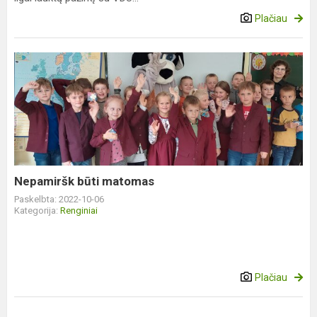
Plačiau
Nepamiršk
būti
matomas
Nepamiršk būti matomas
Paskelbta: 2022-10-06
Kategorija:
Renginiai
Plačiau