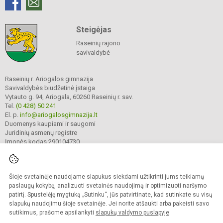
Steigėjas
Raseinių rajono
savivaldybė
Raseinių r. Ariogalos gimnazija
Savivaldybės biudžetinė įstaiga
Vytauto g. 94, Ariogala, 60260 Raseinių r. sav.
Tel.
(0 428) 50 241
El. p.
info@ariogalosgimnazija.lt
Duomenys kaupiami ir saugomi
Juridinių asmenų registre
Įmonės kodas 290104730
Šioje svetainėje naudojame slapukus siekdami užtikrinti jums teikiamų
© 2022. Raseinių r. Ariogalos gimnazija. Visos teisės saugomos.
Kopijuoti turinį be raštiško gimnazijos sutikimo griežtai draudžiama.
paslaugų kokybę, analizuoti svetainės naudojimą ir optimizuoti naršymo
patirtį. Spustelėję mygtuką „Sutinku“, jūs patvirtinate, kad sutinkate su visų
Prieinamumo paraiška
Slapukų valdymas
slapukų naudojimu šioje svetainėje. Jei norite atšaukti arba pakeisti savo
sutikimus, prašome apsilankyti
slapukų valdymo puslapyje
.
Sumanus būdas atnaujinti