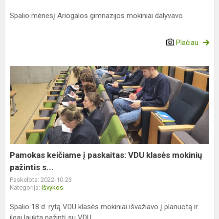
Spalio mėnesį Ariogalos gimnazijos mokiniai dalyvavo
Plačiau
Pamokas
keičiame
į
paskaitas:
VDU
klasės
mokinių
pažintis
Pamokas keičiame į paskaitas: VDU klasės mokinių
s...
pažintis s...
Paskelbta: 2022-10-23
Kategorija:
Išvykos
Spalio 18 d. rytą VDU klasės mokiniai išvažiavo į planuotą ir
ilgai lauktą pažintį su VDU...