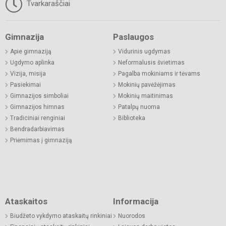
Tvarkaraščiai
Gimnazija
Paslaugos
Apie gimnaziją
Vidurinis ugdymas
Ugdymo aplinka
Neformalusis švietimas
Vizija, misija
Pagalba mokiniams ir tėvams
Pasiekimai
Mokinių pavėžėjimas
Gimnazijos simboliai
Mokinių maitinimas
Gimnazijos himnas
Patalpų nuoma
Tradiciniai renginiai
Biblioteka
Bendradarbiavimas
Priėmimas į gimnaziją
Ataskaitos
Informacija
Biudžeto vykdymo ataskaitų rinkiniai
Nuorodos