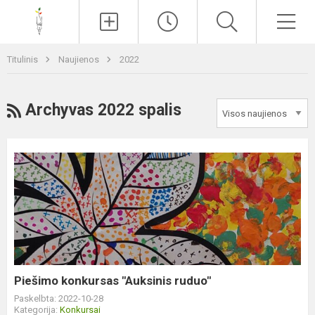
Paieška
Men
Titulinis
Naujienos
2022
RSS
Archyvas 2022 spalis
Piešimo
konkursas
"Auksinis
ruduo"
Piešimo konkursas "Auksinis ruduo"
Paskelbta: 2022-10-28
Kategorija:
Konkursai