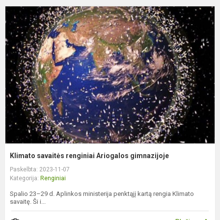
K
s
r
A
g
Klimato savaitės renginiai Ariogalos gimnazijoje
Paskelbta: 2023-11-07
Kategorija:
Renginiai
Spalio 23–29 d. Aplinkos ministerija penktąjį kartą rengia Klimato
savaitę. Ši i...