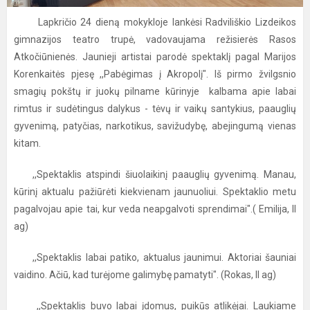
Lapkričio 24 dieną mokykloje lankėsi Radviliškio Lizdeikos
gimnazijos teatro trupė, vadovaujama režisierės Rasos
Atkočiūnienės. Jaunieji artistai parodė spektaklį pagal Marijos
Korenkaitės pjesę ,,Pabėgimas į Akropolį". Iš pirmo žvilgsnio
smagių pokštų ir juokų pilname kūrinyje kalbama apie labai
rimtus ir sudėtingus dalykus - tėvų ir vaikų santykius, paauglių
gyvenimą, patyčias, narkotikus, savižudybę, abejingumą vienas
kitam.
,,Spektaklis atspindi šiuolaikinį paauglių gyvenimą. Manau,
kūrinį aktualu pažiūrėti kiekvienam jaunuoliui. Spektaklio metu
pagalvojau apie tai, kur veda neapgalvoti sprendimai".( Emilija, II
ag)
,,Spektaklis labai patiko, aktualus jaunimui. Aktoriai šauniai
vaidino. Ačiū, kad turėjome galimybę pamatyti". (Rokas, II ag)
,,Spektaklis buvo labai įdomus, puikūs atlikėjai. Laukiame