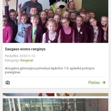
Saugaus eismo renginys
Paskelbta: 2023-11-12
Kategorija:
Renginiai
Ariogalos gimnazijos pirmokus lapkričio 7 d. aplankė policijos
pareigūnai.
Plačiau
V
k
i