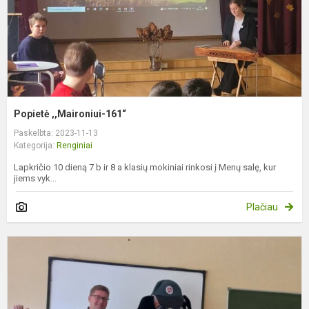
Popietė ,,Maironiui-161“
Paskelbta: 2023-11-13
Kategorija:
Renginiai
Lapkričio 10 dieną 7 b ir 8 a klasių mokiniai rinkosi į Menų salę, kur
jiems vyk...
Plačiau
S
e
r