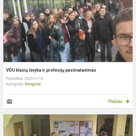
ir
p
p
VDU klasių išvyka ir profesijų pasimatavimas
Paskelbta: 2023-11-10
Kategorija:
Renginiai
Plačiau
N
ir
a