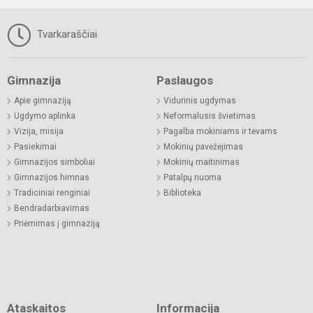
Tvarkaraščiai
Gimnazija
Paslaugos
Apie gimnaziją
Vidurinis ugdymas
Ugdymo aplinka
Neformalusis švietimas
Vizija, misija
Pagalba mokiniams ir tėvams
Pasiekimai
Mokinių pavėžėjimas
Gimnazijos simboliai
Mokinių maitinimas
Gimnazijos himnas
Patalpų nuoma
Tradiciniai renginiai
Biblioteka
Bendradarbiavimas
Priėmimas į gimnaziją
Ataskaitos
Informacija