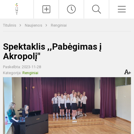
Paieška
Men
Titulinis
Naujienos
Renginiai
Spektaklis ,,Pabėgimas į
Akropolį"
Paskelbta: 2023-11-28
Kategorija:
Renginiai