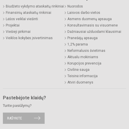
Biudžeto vykdymo ataskaitų rinkiniai
Nuorodos
Finansinių ataskaitų rinkiniai
Laisvos darbo vietos
Lėšos veiklai viešinti
Asmens duomenų apsauga
Projektai
Konsultavimasis su visuomene
Viešieji pirkimai
Dažniausiai užduodami klausimai
Veiklos kokybės įsivertinimas
Pranešėjų apsauga
1,2% parama
Neformalusis švietimas
Aktualu mokiniams
Korupcijos prevencija
Civilinė sauga
Teisinė informacija
Atviri duomenys
Pastebėjote klaidų?
Turite pasiūlymų?
RAŠYKITE