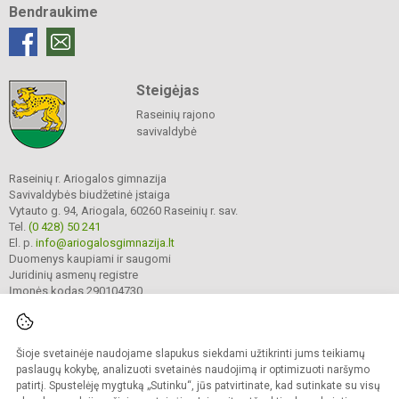
Bendraukime
Steigėjas
Raseinių rajono
savivaldybė
Raseinių r. Ariogalos gimnazija
Savivaldybės biudžetinė įstaiga
Vytauto g. 94, Ariogala, 60260 Raseinių r. sav.
Tel.
(0 428) 50 241
El. p.
info@ariogalosgimnazija.lt
Duomenys kaupiami ir saugomi
Juridinių asmenų registre
Įmonės kodas 290104730
Šioje svetainėje naudojame slapukus siekdami užtikrinti jums teikiamų
© 2022. Raseinių r. Ariogalos gimnazija. Visos teisės saugomos.
Kopijuoti turinį be raštiško gimnazijos sutikimo griežtai draudžiama.
paslaugų kokybę, analizuoti svetainės naudojimą ir optimizuoti naršymo
patirtį. Spustelėję mygtuką „Sutinku“, jūs patvirtinate, kad sutinkate su visų
Prieinamumo paraiška
Slapukų valdymas