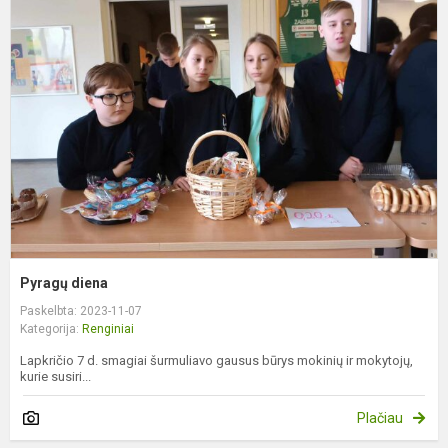
d
Pyragų diena
Paskelbta: 2023-11-07
Kategorija:
Renginiai
Lapkričio 7 d. smagiai šurmuliavo gausus būrys mokinių ir mokytojų,
kurie susiri...
Plačiau