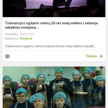
Tolerancijos ugdymo centrų 20-ies metų veiklos Lietuvoje
sukakties minėjima...
Paskelbta: 2023-11-21
Kategorija:
Renginiai
Tolerancijos ugdymo centrai švenčia 20-ies metų veiklos sukaktį.
Plačiau
Š
Š
L
S