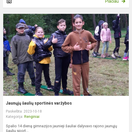
Plačiau
J
š
s
v
Jaunųjų šaulių sportinės varžybos
Paskelbta: 2023-10-18
Kategorija:
Renginiai
Spalio 14 dieną gimnazijos jaunieji šauliai dalyvavo rajono jaunųjų
šaulių sport...