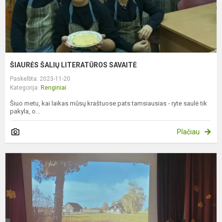
ŠIAURĖS ŠALIŲ LITERATŪROS SAVAITĖ
Paskelbta: 2023-11-20
Kategorija:
Renginiai
Šiuo metu, kai laikas mūsų kraštuose pats tamsiausias - ryte saulė tik
pakyla, o...
Plačiau
P
,
1