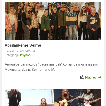
Apsilankėme
Seime
Apsilankėme Seime
Paskelbta: 2024-01-04
Kategorija:
Išvykos
Ariogalos gimnazijos “Jaunimas gali” komanda ir gimnazijos
Mokinių taryba iš Seimo nario M...
Plačiau
13-
asis
tradicinis