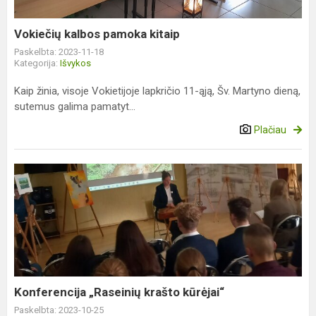
Vokiečių kalbos pamoka kitaip
Paskelbta: 2023-11-18
Kategorija:
Išvykos
Kaip žinia, visoje Vokietijoje lapkričio 11-ąją, Šv. Martyno dieną,
sutemus galima pamatyt...
Plačiau
Konferencija
„Raseinių
krašto
kūrėjai“
Konferencija „Raseinių krašto kūrėjai“
Paskelbta: 2023-10-25