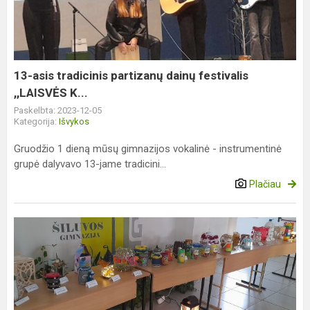
partizanų
dainų
festivalis
,,LAISVĖS
K...
13-asis tradicinis partizanų dainų festivalis
,,LAISVĖS K...
Paskelbta: 2023-12-05
Kategorija:
Išvykos
Gruodžio 1 dieną mūsų gimnazijos vokalinė - instrumentinė
grupė dalyvavo 13-jame tradicini...
Plačiau
Vokiečių
kalbos
pamoka
kitaip