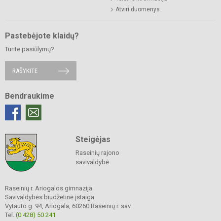
Atviri duomenys
Pastebėjote klaidų?
Turite pasiūlymų?
RAŠYKITE
Bendraukime
Steigėjas
Raseinių rajono
savivaldybė
Raseinių r. Ariogalos gimnazija
Savivaldybės biudžetinė įstaiga
Vytauto g. 94, Ariogala, 60260 Raseinių r. sav.
Tel.
(0 428) 50 241