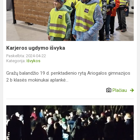
ugdymo
išvyka
Karjeros ugdymo išvyka
Paskelbta: 2024-04-22
Kategorija:
Išvykos
Gražų balandžio 19 d. penktadienio rytą Ariogalos gimnazijos
2 b klasės mokinukai aplankė...
Plačiau
Jaunųjų
šaulių
žygis
,,#Žemaitis
115"