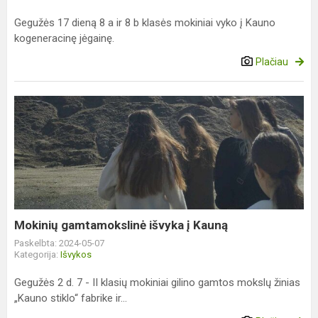
Gegužės 17 dieną 8 a ir 8 b klasės mokiniai vyko į Kauno
kogeneracinę jėgainę.
Plačiau
Mokinių
gamtamokslinė
išvyka
į
Kauną
Mokinių gamtamokslinė išvyka į Kauną
Paskelbta: 2024-05-07
Kategorija:
Išvykos
Gegužės 2 d. 7 - II klasių mokiniai gilino gamtos mokslų žinias
„Kauno stiklo“ fabrike ir...