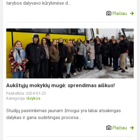
tarybos dalyvavo kūrybinėse d...
Plačiau
Aukštųjų
mokyklų
mugė:
sprendimas
aiškus!
Aukštųjų mokyklų mugė: sprendimas aiškus!
Paskelbta: 2024-01-23
Kategorija:
Išvykos
Studijų pasirinkimas jaunam žmogui yra labai atsakingas
dalykas ir gana sudėtingas procesa...
Plačiau