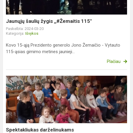
Jaunųjų šaulių žygis ,,#Žemaitis 115"
Paskelbta: 2024-03-20
Kategorija:
Išvykos
Kovo 15-ąją Prezidento generolo Jono Žemaičio - Vytauto
115-ąsias gimimo metines jaunieji...
Plačiau
Spektakliukas
darželinukams
Spektakliukas darželinukams