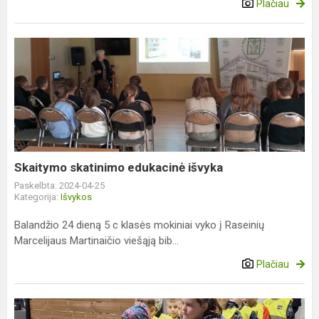
Plačiau
Skaitymo
skatinimo
edukacinė
išvyka
Skaitymo skatinimo edukacinė išvyka
Paskelbta: 2024-04-25
Kategorija:
Išvykos
Balandžio 24 dieną 5 c klasės mokiniai vyko į Raseinių
Marcelijaus Martinaičio viešąją bib...
Plačiau
Karjeros