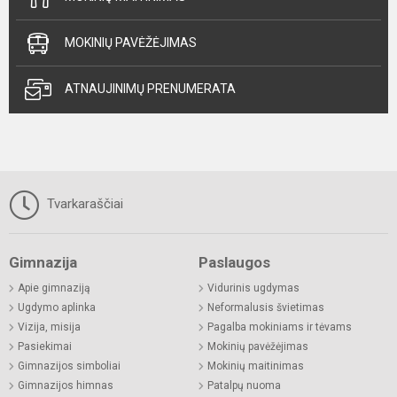
MOKINIŲ PAVĖŽĖJIMAS
ATNAUJINIMŲ PRENUMERATA
Tvarkaraščiai
Gimnazija
Paslaugos
Apie gimnaziją
Vidurinis ugdymas
Ugdymo aplinka
Neformalusis švietimas
Vizija, misija
Pagalba mokiniams ir tėvams
Pasiekimai
Mokinių pavėžėjimas
Gimnazijos simboliai
Mokinių maitinimas
Gimnazijos himnas
Patalpų nuoma