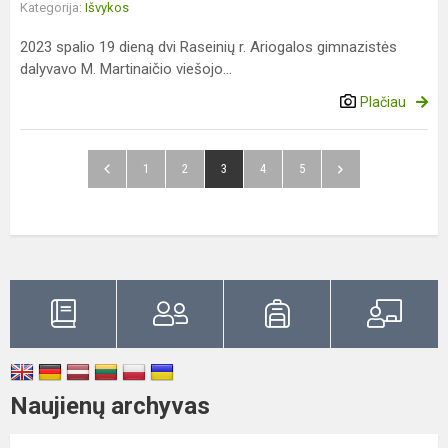
Kategorija:
Išvykos
2023 spalio 19 dieną dvi Raseinių r. Ariogalos gimnazistės
dalyvavo M. Martinaičio viešojo...
Plačiau
1
2
3
4
5
Naujienų archyvas