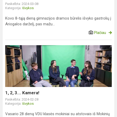
Paskelbta: 2024-03-08
Kategorija:
Išvykos
Kovo 8-tąją dieną gimnazijos dramos būrelis išvyko gastrolių į
Ariogalos darželį, pas mažu...
Plačiau
1,
2,
3...
Kamera!
1, 2, 3... Kamera!
Paskelbta: 2024-02-28
Kategorija:
Išvykos
Vasario 28 dieną VDU klasės mokiniai su atstovais iš Mokinių