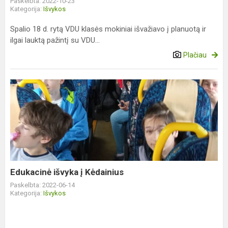
Paskelbta: 2022-10-23
Kategorija:
Išvykos
Spalio 18 d. rytą VDU klasės mokiniai išvažiavo į planuotą ir
ilgai lauktą pažintį su VDU...
Plačiau
Edukacinė
išvyka
į
Kėdainius
Edukacinė išvyka į Kėdainius
Paskelbta: 2022-06-14
Kategorija:
Išvykos