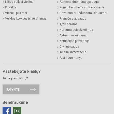
Lėšos veiklai viešinti
Asmens duomenų apsauga
Projektai
Konsultavimasis su visuomene
Viešieji pirkimai
Dažniausiai užduodami klausimai
Veiklos kokybės įsivertinimas
Pranešėjų apsauga
1,2% parama
Neformalusis švietimas
Aktualu mokiniams
Korupcijos prevencija
Civilinė sauga
Teisinė informacija
Atviri duomenys
Pastebėjote klaidų?
Turite pasiūlymų?
RAŠYKITE
Bendraukime