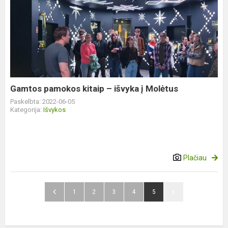
Gamtos
pamokos
kitaip
–
išvyka
į
Molėtus
Gamtos pamokos kitaip – išvyka į Molėtus
Paskelbta: 2022-06-05
Kategorija:
Išvykos
Plačiau
1
2
3
4
5