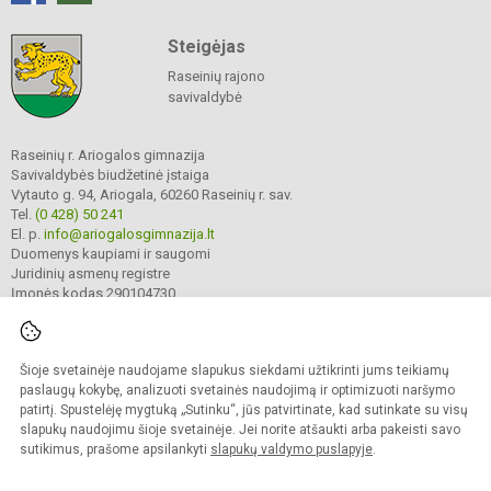
Steigėjas
Raseinių rajono
savivaldybė
Raseinių r. Ariogalos gimnazija
Savivaldybės biudžetinė įstaiga
Vytauto g. 94, Ariogala, 60260 Raseinių r. sav.
Tel.
(0 428) 50 241
El. p.
info@ariogalosgimnazija.lt
Duomenys kaupiami ir saugomi
Juridinių asmenų registre
Įmonės kodas 290104730
Šioje svetainėje naudojame slapukus siekdami užtikrinti jums teikiamų
© 2022. Raseinių r. Ariogalos gimnazija. Visos teisės saugomos.
Kopijuoti turinį be raštiško gimnazijos sutikimo griežtai draudžiama.
paslaugų kokybę, analizuoti svetainės naudojimą ir optimizuoti naršymo
patirtį. Spustelėję mygtuką „Sutinku“, jūs patvirtinate, kad sutinkate su visų
Prieinamumo paraiška
Slapukų valdymas
slapukų naudojimu šioje svetainėje. Jei norite atšaukti arba pakeisti savo
sutikimus, prašome apsilankyti
slapukų valdymo puslapyje
.
Sumanus būdas atnaujinti
mokyklos interneto
svetainę