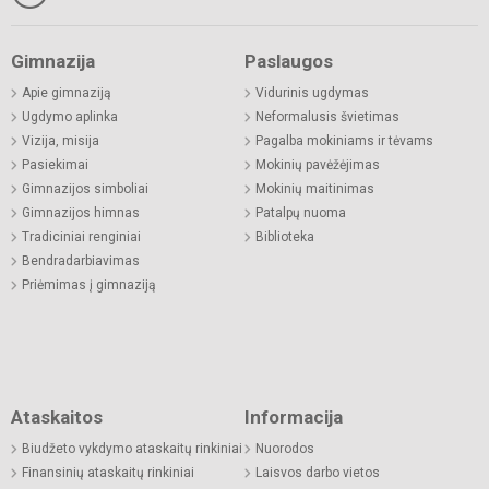
Gimnazija
Paslaugos
Apie gimnaziją
Vidurinis ugdymas
Ugdymo aplinka
Neformalusis švietimas
Vizija, misija
Pagalba mokiniams ir tėvams
Pasiekimai
Mokinių pavėžėjimas
Gimnazijos simboliai
Mokinių maitinimas
Gimnazijos himnas
Patalpų nuoma
Tradiciniai renginiai
Biblioteka
Bendradarbiavimas
Priėmimas į gimnaziją
Ataskaitos
Informacija
Biudžeto vykdymo ataskaitų rinkiniai
Nuorodos
Finansinių ataskaitų rinkiniai
Laisvos darbo vietos