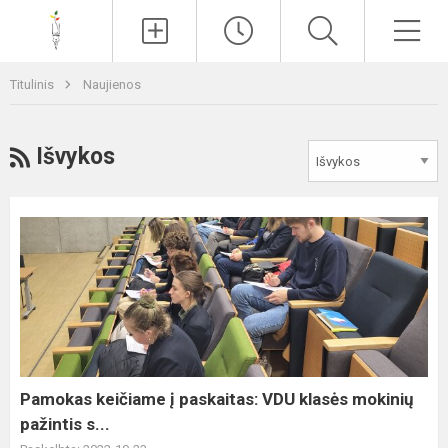
Paieška
Men
Titulinis
Naujienos
RSS
Išvykos
Pamokas
keičiame
į
paskaitas:
VDU
klasės
mokinių
pažintis
Pamokas keičiame į paskaitas: VDU klasės mokinių
s...
pažintis s...