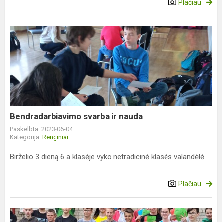
Plačiau
Bendradarbiavimo
svarba
ir
nauda
Bendradarbiavimo svarba ir nauda
Paskelbta: 2023-06-04
Kategorija:
Renginiai
Birželio 3 dieną 6 a klasėje vyko netradicinė klasės valandėlė.
Plačiau
Startai