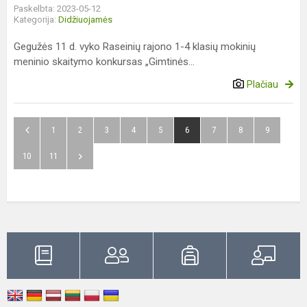
Paskelbta: 2023-05-12
Kategorija:
Didžiuojamės
Gegužės 11 d. vyko Raseinių rajono 1-4 klasių mokinių
meninio skaitymo konkursas „Gimtinės...
Plačiau
1
2
3
4
5
6
7
8
9
10
11