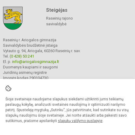
Steigėjas
Raseinių rajono
savivaldybė
Raseinių r. Ariogalos gimnazija
Savivaldybės biudžetinė įstaiga
Vytauto g. 94, Ariogala, 60260 Raseinių r. sav.
Tel.
(0 428) 50 241
El. p.
info@ariogalosgimnazija.lt
Duomenys kaupiami ir saugomi
Juridinių asmenų registre
Įmonės kodas 290104730
Šioje svetainėje naudojame slapukus siekdami užtikrinti jums teikiamų
© 2022. Raseinių r. Ariogalos gimnazija. Visos teisės saugomos.
Kopijuoti turinį be raštiško gimnazijos sutikimo griežtai draudžiama.
paslaugų kokybę, analizuoti svetainės naudojimą ir optimizuoti naršymo
patirtį. Spustelėję mygtuką „Sutinku“, jūs patvirtinate, kad sutinkate su visų
Prieinamumo paraiška
Slapukų valdymas
slapukų naudojimu šioje svetainėje. Jei norite atšaukti arba pakeisti savo
sutikimus, prašome apsilankyti
slapukų valdymo puslapyje
.
Sumanus būdas atnaujinti
mokyklos interneto
svetainę