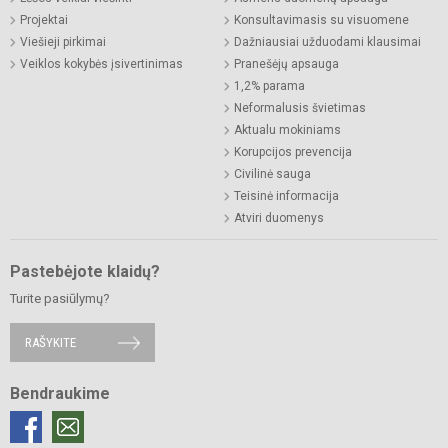
Projektai
Konsultavimasis su visuomene
Viešieji pirkimai
Dažniausiai užduodami klausimai
Veiklos kokybės įsivertinimas
Pranešėjų apsauga
1,2% parama
Neformalusis švietimas
Aktualu mokiniams
Korupcijos prevencija
Civilinė sauga
Teisinė informacija
Atviri duomenys
Pastebėjote klaidų?
Turite pasiūlymų?
RAŠYKITE
Bendraukime