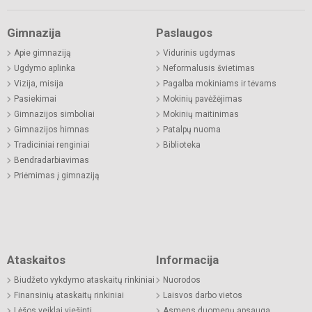
Gimnazija
Paslaugos
Apie gimnaziją
Vidurinis ugdymas
Ugdymo aplinka
Neformalusis švietimas
Vizija, misija
Pagalba mokiniams ir tėvams
Pasiekimai
Mokinių pavėžėjimas
Gimnazijos simboliai
Mokinių maitinimas
Gimnazijos himnas
Patalpų nuoma
Tradiciniai renginiai
Biblioteka
Bendradarbiavimas
Priėmimas į gimnaziją
Ataskaitos
Informacija
Biudžeto vykdymo ataskaitų rinkiniai
Nuorodos
Finansinių ataskaitų rinkiniai
Laisvos darbo vietos
Lėšos veiklai viešinti
Asmens duomenų apsauga