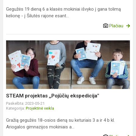
Gegužės 19 dieną 6 a klasės mokiniai išvyko į gana tolimą
kelionę - į Šilutės rajone esant...
Plačiau
STEAM
projektas
,,Pojūčių
ekspedicija"
STEAM projektas ,,Pojūčių ekspedicija"
Paskelbta: 2023-05-21
Kategorija:
Projektinė veikla
Gražią gegužės 18-osios dieną su keturiais 3 a ir 4 b kl.
Ariogalos gimnazijos mokiniais a...