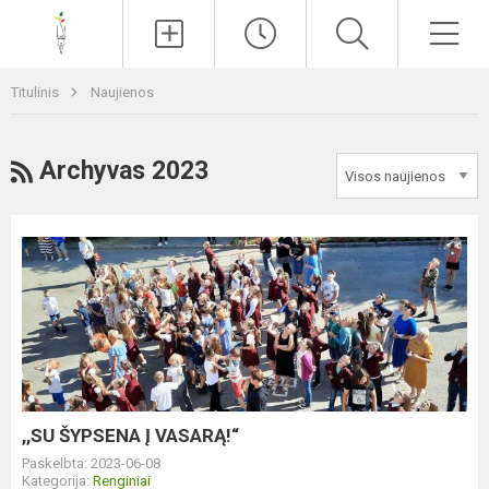
Paieška
Men
Titulinis
Naujienos
RSS
Archyvas 2023
,,SU
ŠYPSENA
Į
VASARĄ!“
,,SU ŠYPSENA Į VASARĄ!“
Paskelbta: 2023-06-08
Kategorija:
Renginiai