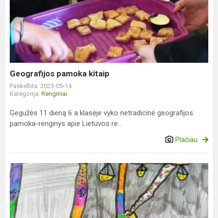
pamoka
kitaip
Geografijos pamoka kitaip
Paskelbta: 2023-05-14
Kategorija:
Renginiai
Gegužės 11 dieną 6 a klasėje vyko netradicinė geografijos
pamoka-renginys apie Lietuvos re...
Plačiau
Abėcėlės
šventė