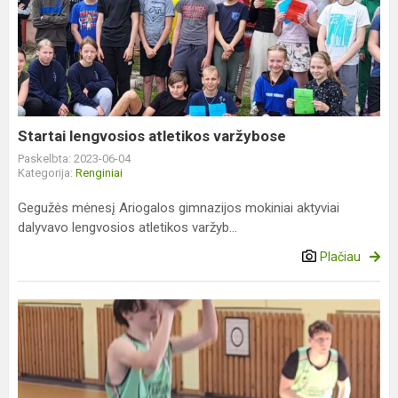
lengvosios
atletikos
varžybose
Startai lengvosios atletikos varžybose
Paskelbta: 2023-06-04
Kategorija:
Renginiai
Gegužės mėnesį Ariogalos gimnazijos mokiniai aktyviai
dalyvavo lengvosios atletikos varžyb...
Plačiau
,,Abiturientų"
pergalė
tradicinėse
krepšinio
rungtynėse