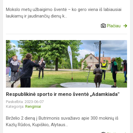
Mokslo metų užbaigimo šventė – ko gero viena iš labiausiai
laukiamų ir jaudinančių dienų k...
Plačiau
Respublikinė
sporto
ir
meno
šventė
„Adamkiada"
Respublikinė sporto ir meno šventė „Adamkiada"
Paskelbta: 2023-06-07
Kategorija:
Renginiai
Birželio 2 dieną į Butrimonis suvažiavo apie 300 mokinių iš
Kazlų Rūdos, Kupiškio, Alytaus...