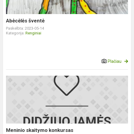
Abėcėlės šventė
Paskelbta: 2023-05-14
Kategorija:
Renginiai
Plačiau
Meninio
skaitymo
konkursas
Meninio skaitymo konkursas