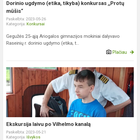
Dorinio ugdymo (etika, tikyba) konkursas ,,Protų
mūšis“
Paskelbta: 2023-05-26
Kategorija:
Konkursai
Gegužės 25-ąją Ariogalos gimnazijos mokiniai dalyvavo
Raseinių r. dorinio ugdymo (etika, t...
Plačiau
Ekskursija
laivu
po
Vilhelmo
kanalą
Ekskursija laivu po Vilhelmo kanalą
Paskelbta: 2023-05-21
Kategorija:
Išvykos