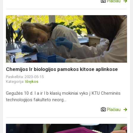
Plačiau
Chemijos
Ir
biologijos
pamokos
kitose
aplinkose
Chemijos Ir biologijos pamokos kitose aplinkose
Paskelbta: 2023-05-15
Kategorija:
Išvykos
Gegužės 10 d. I a ir I b klasių mokiniai vyko į KTU Cheminės
technologijos fakulteto neorg...
Plačiau
Geografijos