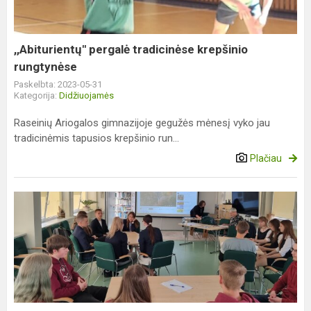
,,Abiturientų" pergalė tradicinėse krepšinio
rungtynėse
Paskelbta: 2023-05-31
Kategorija:
Didžiuojamės
Raseinių Ariogalos gimnazijoje gegužės mėnesį vyko jau
tradicinėmis tapusios krepšinio run...
Plačiau
Dorinio
ugdymo
(etika,
tikyba)
konkursas
,,Protų
mūšis“