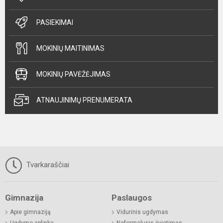
PASIEKIMAI
MOKINIŲ MAITINIMAS
MOKINIŲ PAVĖŽĖJIMAS
ATNAUJINIMŲ PRENUMERATA
Tvarkaraščiai
Gimnazija
Paslaugos
Apie gimnaziją
Vidurinis ugdymas
Ugdymo aplinka
Neformalusis švietimas