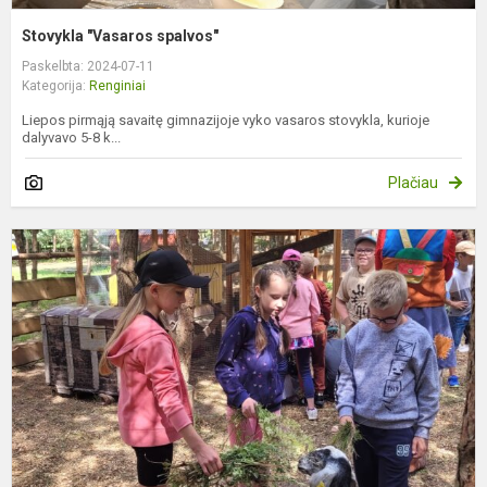
Stovykla "Vasaros spalvos"
Paskelbta: 2024-07-11
Kategorija:
Renginiai
Liepos pirmąją savaitę gimnazijoje vyko vasaros stovykla, kurioje
dalyvavo 5-8 k...
Plačiau
,