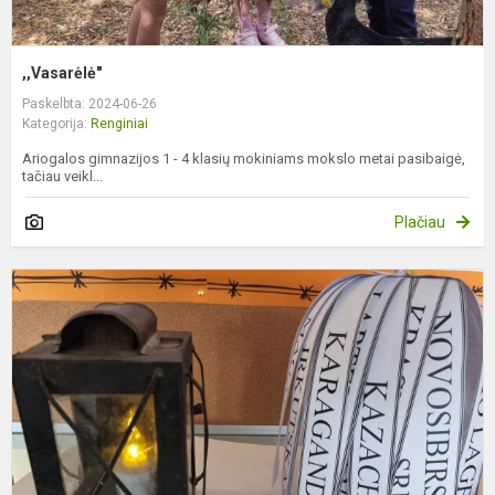
,,Vasarėlė"
Paskelbta: 2024-06-26
Kategorija:
Renginiai
Ariogalos gimnazijos 1 - 4 klasių mokiniams mokslo metai pasibaigė,
tačiau veikl...
Plačiau
P
i
„
į
ne
s
G