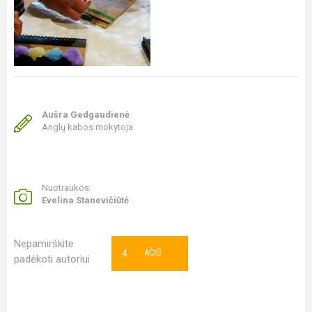
Aušra Gedgaudienė
Anglų kabos mokytoja
Nuotraukos:
Evelina Stanevičiūtė
Nepamirškite
4
AČIŪ
padėkoti autoriui