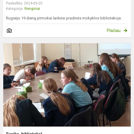
Paskelbta: 2024-09-20
Kategorija:
Renginiai
Rugsėjo 19 dieną pirmokai lankėsi pradinės mokyklos bibliotekoje.
Plačiau
S
b
Sveika, biblioteka!