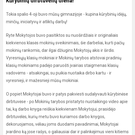
Kūrybinių dirbtuvėlių diena!
Tokia spalio 4-oji buvo mūsų gimnazijoje - kupina kūrybinių idėjų,
minčių, iniciatyvų ir atliktų darbų!
Ryte Mokytojos buvo pasitiktos su nuoširdžiais ir originaliais
kiekvienos klasės mokinių sveikinimais, šie darbeliai, kurti pačių
mokinių rankomis, dar ilgai džiugins Mokytojų akis ir širdis.
Vyresniųjų klasių mokiniai ir Mokinių tarybos atstovai pradinių
klasių mokiniams padėjo paruošti įvairias staigmenas klasių
vadovėms - atsakingai, su puikia nuotaika dirbo kartu - ir
vyresnieji, ir mažesnieji mūsų mokiniai.
O popiet Mokytojai buvo ir patys pakviesti sudalyvauti kūrybinėse
dirbtuvėse - po Mokinių tarybos pristatyto nuotaikingo video apie
tai, ką darbo knyga reiškia kiekvienam Mokytojui, prasidėjo
dirbtuvėlės, kurių metu buvo kuriamos darbo knygos,
dekoruojamos, vėliau joms duodami pavadinimai, Mokytojai
įvardino ką jose rašys, o galiausiai dar ir palinkėjimus vieni kitiems