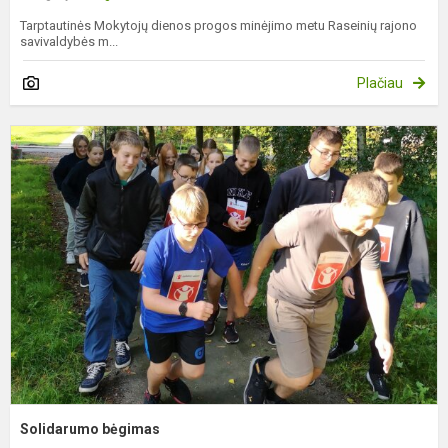
Tarptautinės Mokytojų dienos progos minėjimo metu Raseinių rajono
savivaldybės m...
Plačiau
S
b
Solidarumo bėgimas