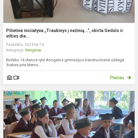
Pilietinė iniciatyva „Traukinys į nežinią...“, skirta Gedulo ir
vilties die...
Paskelbta: 2024-06-14
Kategorija:
Renginiai
Birželio 14 dienos ryte Ariogalos gimnazijos bendruomenė uždegė
žvakes prie Memo...
Plačiau
K
i