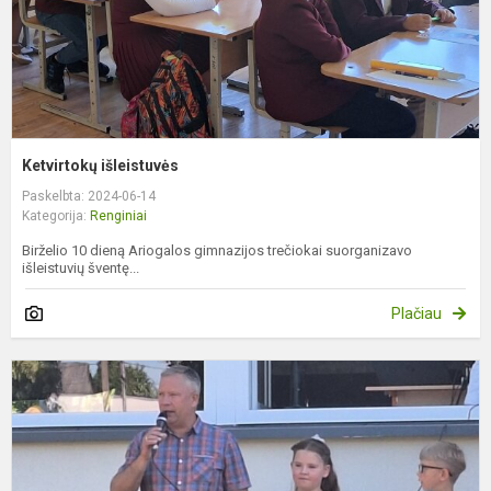
Ketvirtokų išleistuvės
Paskelbta: 2024-06-14
Kategorija:
Renginiai
Birželio 10 dieną Ariogalos gimnazijos trečiokai suorganizavo
išleistuvių šventę...
Plačiau
P
m
m
b
š