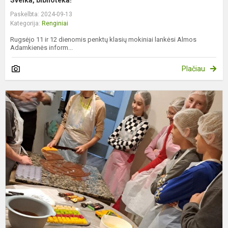
Paskelbta: 2024-09-13
Kategorija:
Renginiai
Rugsėjo 11 ir 12 dienomis penktų klasių mokiniai lankėsi Almos
Adamkienės inform...
Plačiau
S
"
s