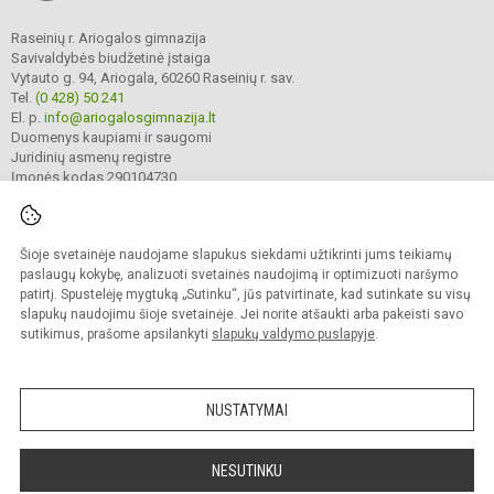
Raseinių r. Ariogalos gimnazija
Savivaldybės biudžetinė įstaiga
Vytauto g. 94, Ariogala, 60260 Raseinių r. sav.
Tel.
(0 428) 50 241
El. p.
info@ariogalosgimnazija.lt
Duomenys kaupiami ir saugomi
Juridinių asmenų registre
Įmonės kodas 290104730
Šioje svetainėje naudojame slapukus siekdami užtikrinti jums teikiamų
© 2022. Raseinių r. Ariogalos gimnazija. Visos teisės saugomos.
Kopijuoti turinį be raštiško gimnazijos sutikimo griežtai draudžiama.
paslaugų kokybę, analizuoti svetainės naudojimą ir optimizuoti naršymo
patirtį. Spustelėję mygtuką „Sutinku“, jūs patvirtinate, kad sutinkate su visų
Prieinamumo paraiška
Slapukų valdymas
slapukų naudojimu šioje svetainėje. Jei norite atšaukti arba pakeisti savo
sutikimus, prašome apsilankyti
slapukų valdymo puslapyje
.
Sumanus būdas atnaujinti
mokyklos interneto
svetainę
NUSTATYMAI
NESUTINKU