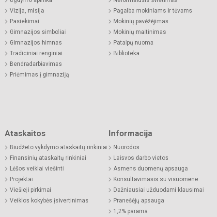
Vizija, misija
Pagalba mokiniams ir tėvams
Pasiekimai
Mokinių pavėžėjimas
Gimnazijos simboliai
Mokinių maitinimas
Gimnazijos himnas
Patalpų nuoma
Tradiciniai renginiai
Biblioteka
Bendradarbiavimas
Priėmimas į gimnaziją
Ataskaitos
Informacija
Biudžeto vykdymo ataskaitų rinkiniai
Nuorodos
Finansinių ataskaitų rinkiniai
Laisvos darbo vietos
Lėšos veiklai viešinti
Asmens duomenų apsauga
Projektai
Konsultavimasis su visuomene
Viešieji pirkimai
Dažniausiai užduodami klausimai
Veiklos kokybės įsivertinimas
Pranešėjų apsauga
1,2% parama