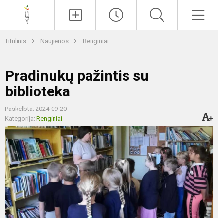
Paieška
Men
Titulinis
Naujienos
Renginiai
Pradinukų pažintis su
biblioteka
Paskelbta: 2024-09-20
Kategorija:
Renginiai