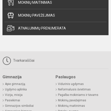
MOKINIŲ MAITINIMAS
MOKINIŲ PAVĖŽĖJIMAS
ATNAUJINIMŲ PRENUMERATA
Tvarkaraščiai
Gimnazija
Paslaugos
Apie gimnaziją
Vidurinis ugdymas
Ugdymo aplinka
Neformalusis švietimas
Vizija, misija
Pagalba mokiniams ir tėvams
Pasiekimai
Mokinių pavėžėjimas
Gimnazijos simboliai
Mokinių maitinimas