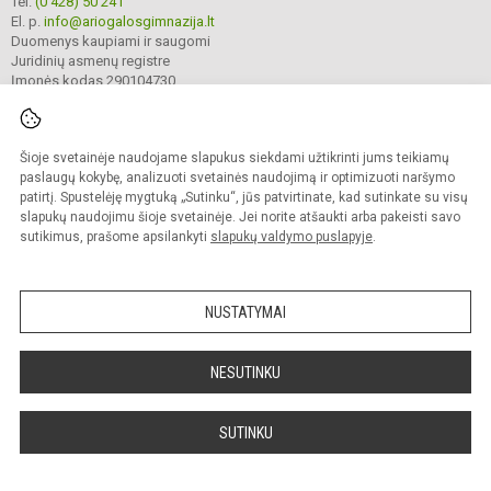
Tel.
(0 428) 50 241
El. p.
info@ariogalosgimnazija.lt
Duomenys kaupiami ir saugomi
Juridinių asmenų registre
Įmonės kodas 290104730
Šioje svetainėje naudojame slapukus siekdami užtikrinti jums teikiamų
© 2022. Raseinių r. Ariogalos gimnazija. Visos teisės saugomos.
Kopijuoti turinį be raštiško gimnazijos sutikimo griežtai draudžiama.
paslaugų kokybę, analizuoti svetainės naudojimą ir optimizuoti naršymo
patirtį. Spustelėję mygtuką „Sutinku“, jūs patvirtinate, kad sutinkate su visų
Prieinamumo paraiška
Slapukų valdymas
slapukų naudojimu šioje svetainėje. Jei norite atšaukti arba pakeisti savo
sutikimus, prašome apsilankyti
slapukų valdymo puslapyje
.
Sumanus būdas atnaujinti
mokyklos interneto
svetainę
NUSTATYMAI
NESUTINKU
SUTINKU