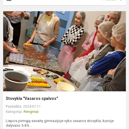
S
"
s
Stovykla "Vasaros spalvos"
Paskelbta: 2024-07-11
Kategorija:
Renginiai
Liepos pirmąją savaitę gimnazijoje vyko vasaros stovykla, kurioje
dalyvavo 5-8 k...