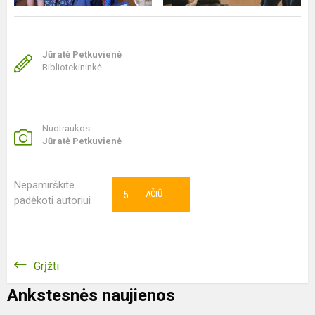
Jūratė Petkuvienė
Bibliotekininkė
Nuotraukos:
Jūratė Petkuvienė
Nepamirškite
5
AČIŪ
padėkoti autoriui
Grįžti
Ankstesnės naujienos