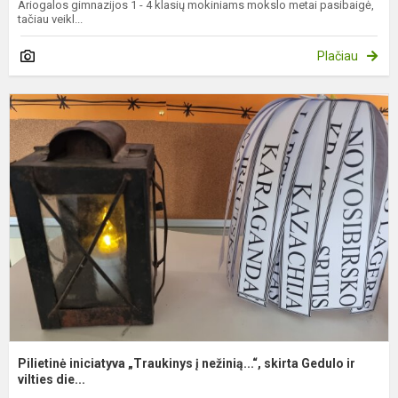
Ariogalos gimnazijos 1 - 4 klasių mokiniams mokslo metai pasibaigė,
tačiau veikl...
Plačiau
P
i
„
į
ne
s
G
Pilietinė iniciatyva „Traukinys į nežinią...“, skirta Gedulo ir
vilties die...