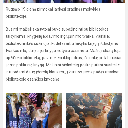
Rugsėjo 19 dieną pirmokai lankėsi pradinės mokyklos
bibliotekoje.
Būsimi mažieji skaitytojai buvo supažindinti su bibliotekos
taisyklėmis, knygelių išdavimo ir grąžinimo tvarka. Vaikai iš
bibliotekininkės sužinojo , kodėl svarbu laikytis knygų išdėstymo
tvarkos ir ką daryti, jei knyga netyčia pasimeta. Mažieji skaitytojai
apžiūrėjo biblioteką, pavartė enciklopedijas, išsirinkę po labiausiai
jiems patikusią knygą .Mokiniai biblioteką paliko puikiai nusiteikę
ir turėdami daug įdomių klausimų, į kuriuos jiems padės atsakyti
bibliotekoje esančios knygelės.