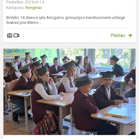
Paskelbta: 2024-06-14
Kategorija:
Renginiai
Birželio 14 dienos ryte Ariogalos gimnazijos bendruomenė uždegė
žvakes prie Memo...
Plačiau
K
i