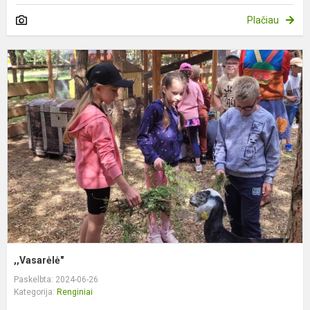
Plačiau
,
,,Vasarėlė"
Paskelbta: 2024-06-26
Kategorija:
Renginiai