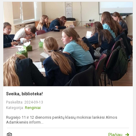
S
b
Sveika, biblioteka!
Paskelbta: 2024-09-13
Kategorija:
Renginiai
Rugsėjo 11 ir 12 dienomis penktų klasių mokiniai lankėsi Almos
Adamkienės inform...
Plačiau