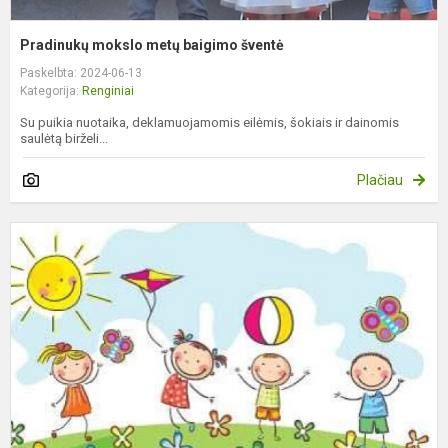
Pradinukų mokslo metų baigimo šventė
Paskelbta: 2024-06-13
Kategorija:
Renginiai
Su puikia nuotaika, deklamuojamomis eilėmis, šokiais ir dainomis
saulėtą birželi...
Plačiau
V
v
s