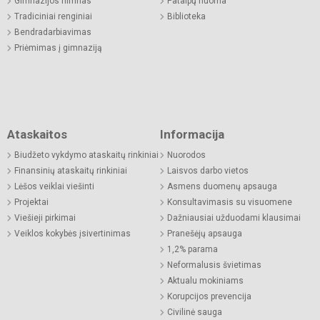
Gimnazijos himnas
Patalpų nuoma
Tradiciniai renginiai
Biblioteka
Bendradarbiavimas
Priėmimas į gimnaziją
Ataskaitos
Informacija
Biudžeto vykdymo ataskaitų rinkiniai
Nuorodos
Finansinių ataskaitų rinkiniai
Laisvos darbo vietos
Lėšos veiklai viešinti
Asmens duomenų apsauga
Projektai
Konsultavimasis su visuomene
Viešieji pirkimai
Dažniausiai užduodami klausimai
Veiklos kokybės įsivertinimas
Pranešėjų apsauga
1,2% parama
Neformalusis švietimas
Aktualu mokiniams
Korupcijos prevencija
Civilinė sauga