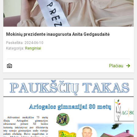
Mokinių prezidente inauguruota Anita Gedgaudaitė
Paskelbta: 2024-06-10
Kategorija:
Renginiai
Plačiau
J
g
l
"
t