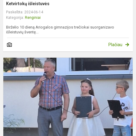
Ketvirtokų išleistuvės
Paskelbta: 2024-06-14
Kategorija:
Renginiai
Birželio 10 dieną Ariogalos gimnazijos trečiokai suorganizavo
išleistuvių šventę...
Plačiau
P
m
m
b
š