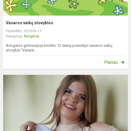
Vasaros vaikų stovyklos
Paskelbta: 2024-06-13
Kategorija:
Renginiai
Ariogalos gimnazijoje birželio 12 dieną prasidėjo vasaros vaikų
stovykla "Vasarė...
Plačiau
M
p
i
A
G