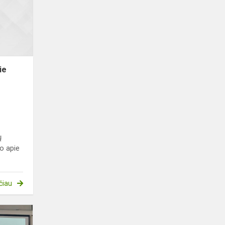
gimnaziją,
besiruošiančią
švęsti...
ie
ų
o apie
čiau
Muzikos
festivalis