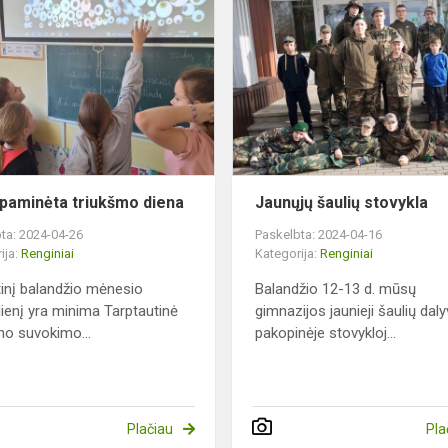
Tyliai
paminėta
triukšmo
diena
i paminėta triukšmo diena
Jaunųjų šaulių stovykla
ta: 2024-04-26
Paskelbta: 2024-04-16
ija:
Renginiai
Kategorija:
Renginiai
inį balandžio mėnesio
Balandžio 12-13 d. mūsų
dienį yra minima Tarptautinė
gimnazijos jaunieji šaulių dal
mo suvokimo...
pakopinėje stovykloj...
Plačiau
Pla