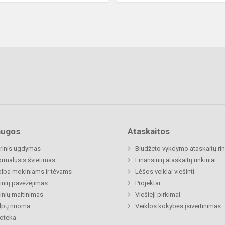
augos
Ataskaitos
rinis ugdymas
Biudžeto vykdymo ataskaitų rin
rmalusis švietimas
Finansinių ataskaitų rinkiniai
lba mokiniams ir tėvams
Lėšos veiklai viešinti
nių pavėžėjimas
Projektai
nių maitinimas
Viešieji pirkimai
alpų nuoma
Veiklos kokybės įsivertinimas
ioteka