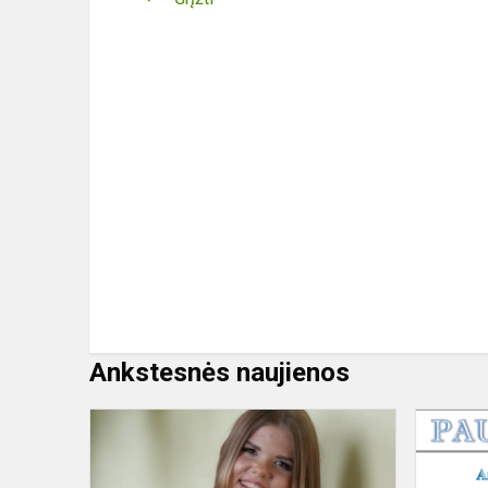
Ankstesnės naujienos
Mokinių
prezidente
inauguruota