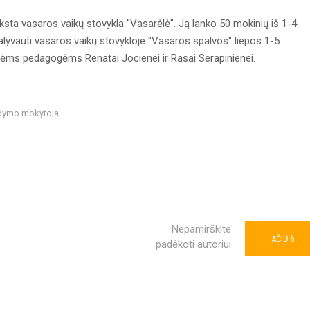
ksta vasaros vaikų stovykla "Vasarėlė". Ją lanko 50 mokinių iš 1-4
dalyvauti vasaros vaikų stovykloje "Vasaros spalvos" liepos 1-5
ėms pedagogėms Renatai Jocienei ir Rasai Serapinienei.
gdymo mokytoja
Nepamirškite
6
AČIŪ
padėkoti autoriui