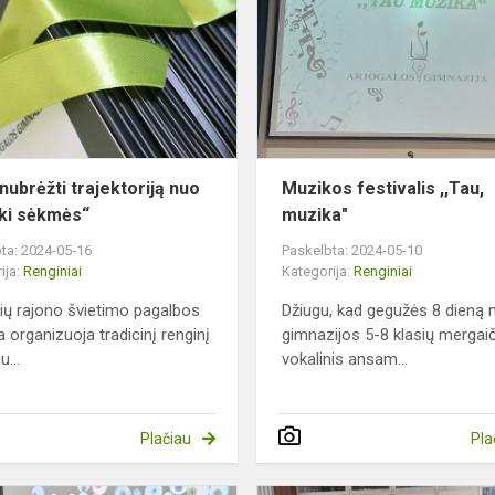
trajektoriją
nuo
žinių
iki
sėkmės“
nubrėžti trajektoriją nuo
Muzikos festivalis ,,Tau,
 iki sėkmės“
muzika"
ta: 2024-05-16
Paskelbta: 2024-05-10
ija:
Renginiai
Kategorija:
Renginiai
ių rajono švietimo pagalbos
Džiugu, kad gegužės 8 dieną
a organizuoja tradicinį renginį
gimnazijos 5-8 klasių mergai
u...
vokalinis ansam...
Plačiau
Pla