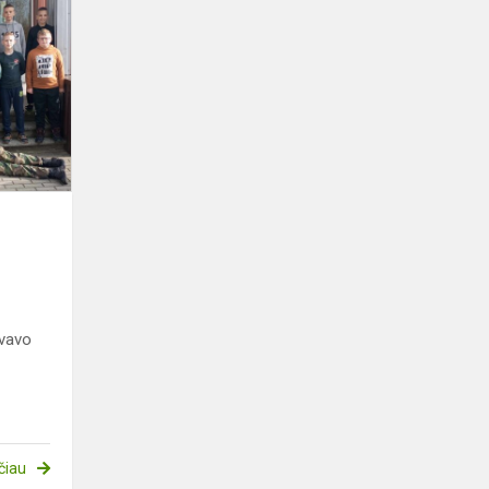
Jaunųjų
šaulių
stovykla
yvavo
čiau