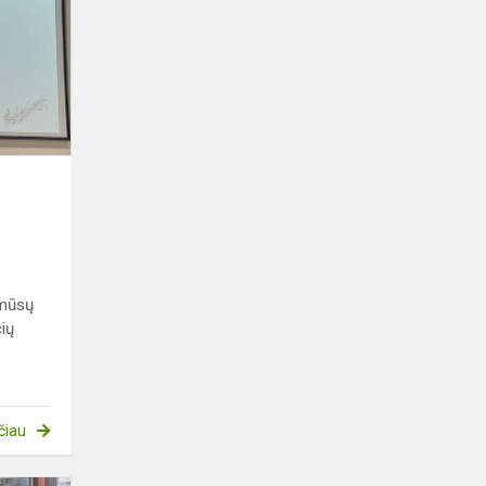
,,Tau,
muzika"
 mūsų
čių
čiau