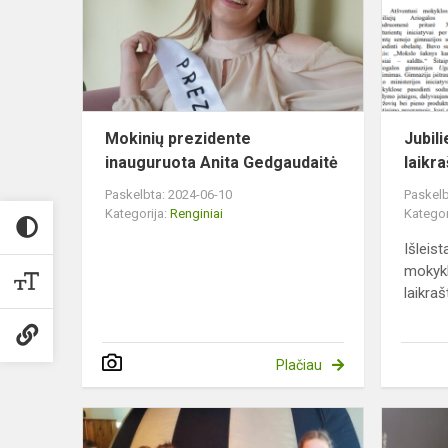
Anita
Gedgaudait
Mokinių prezidente
Jubili
inauguruota Anita Gedgaudaitė
laikr
Paskelbta: 2024-06-10
Paskelb
Kategorija:
Renginiai
Kategor
Išleist
mokykl
laikraš
Plačiau
Edukacija
pradinukam