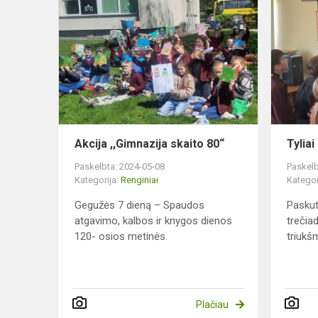
Akcija
,,Gimnazija
skaito
80“
Akcija ,,Gimnazija skaito 80“
Tylia
Paskelbta: 2024-05-08
Paskelb
Kategorija:
Renginiai
Kategor
Gegužės 7 dieną – Spaudos
Paskut
atgavimo, kalbos ir knygos dienos
trečia
120- osios metinės.
triukš
Plačiau