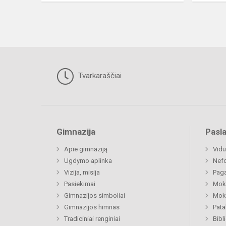
Tvarkaraščiai
Gimnazija
Pasl
Apie gimnaziją
Vidu
Ugdymo aplinka
Nefo
Vizija, misija
Paga
Pasiekimai
Moki
Gimnazijos simboliai
Moki
Gimnazijos himnas
Pat
Tradiciniai renginiai
Bibl