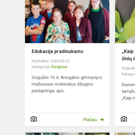
Edukacija pradinukams
„Kaip 
žinių
Paskelbta: 2024-05-20
Kategorija:
Renginiai
Paskelb
Kategor
Gegužės 16 d. Ariogalos gimnazijos
mažuosius mokinukus džiugino
Rasein
paslaptinga, aps...
tarnyb
„Kaip n
Plačiau