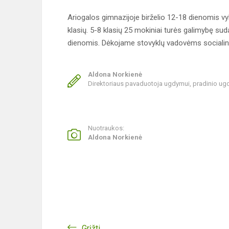
Ariogalos gimnazijoje birželio 12-18 dienomis vy
klasių. 5-8 klasių 25 mokiniai turės galimybę su
dienomis. Dėkojame stovyklų vadovėms socialin
Aldona Norkienė
Direktoriaus pavaduotoja ugdymui, pradinio u
Nuotraukos:
Aldona Norkienė
Grįžti