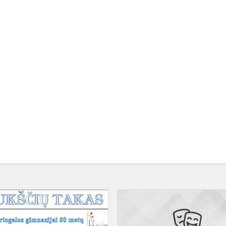
Jubiliejinis
gimnazijos
laikraštis