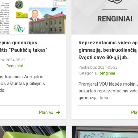
"Paukščių
ė
takas"
ejinis gimnazijos
Reprezentacinis video ap
aštis "Paukščių takas"
gimnaziją, besiruošiančią
švęsti savo 80-ąjį jub...
ta: 2024-05-31
ija:
Renginiai
Paskelbta: 2024-05-23
Kategorija:
Renginiai
as tradicinis Ariogalos
os aštuntas jubiliejinis
Premjera! VDU klasės mokini
tis.
sukurtas reprezentacinis vide
gimnaziją, besi...
Plačiau
Pla
„Kaip
s
nubrėžti