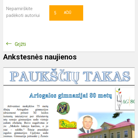
Nepamirškite
5
AČIŪ
padėkoti autoriui
Grįžti
Ankstesnės naujienos
J
g
l
"
t