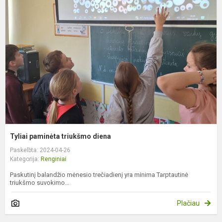
p
t
d
Tyliai paminėta triukšmo diena
Paskelbta: 2024-04-26
Kategorija:
Renginiai
Paskutinį balandžio mėnesio trečiadienį yra minima Tarptautinė
triukšmo suvokimo...
Plačiau