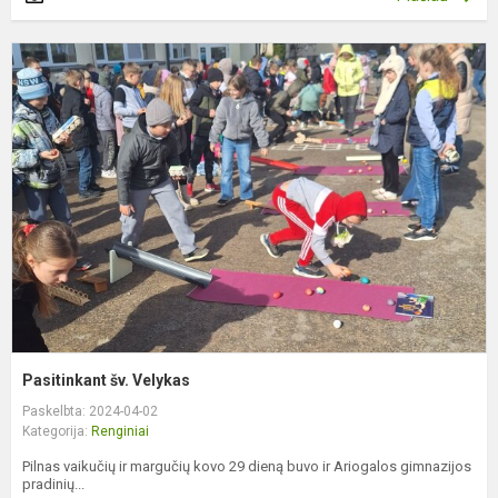
P
š
V
Pasitinkant šv. Velykas
Paskelbta: 2024-04-02
Kategorija:
Renginiai
Pilnas vaikučių ir margučių kovo 29 dieną buvo ir Ariogalos gimnazijos
pradinių...