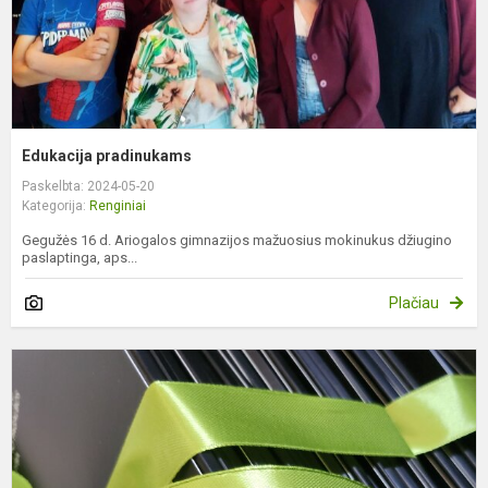
Edukacija pradinukams
Paskelbta: 2024-05-20
Kategorija:
Renginiai
Gegužės 16 d. Ariogalos gimnazijos mažuosius mokinukus džiugino
paslaptinga, aps...
Plačiau
„
n
t
n
ž