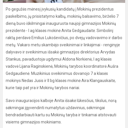
Po gegužės mėnesį įvykusių kandidatų į Mokinių prezidentus
paskelbimo, jų prisistatymo kalbų, mokinių balsavimo, birželio 7
dieną buvo iškilmingai inauguruota naujoji gimnazijos Mokinių
prezidentė - I ag klasės mokinė Anita Gedgaudaitė. Simbolinį
raktą perdavė Emilius Lukoševičius, po dvejų vadovavimo ir darbo
metų. Vakaro metu skambėjo sveikinimai ir linkėjimai - renginyje
dalyvavo ir sveikinimus išsakė gimnazijos direktorius Arvydas
Stankus, pavaduotoja ugdymui Aldona Norkienė, I ag klasės
vadovė Lijana Raginskienė, Mokinių tarybos koordinatorė Aušra
Gedgaudienė. Muzikinius sveikinimus dovanojo 7 a klasės
mokinys Nedas Jusis ir II bg klasės mokinė Aira Klangauskaitė,
kurie taip pat yra ir Mokinių tarybos nariai.
Savo inauguracijos kalboje Anita išsakė lūkesčius, tikslus, norą
sėkmingai įgyvendinti numatytus uždavinius, sėkmingai
bendradarbiauti kartu su Mokinių taryba ir tinkamai atstovauti
visiems gimnazijos mokiniams.