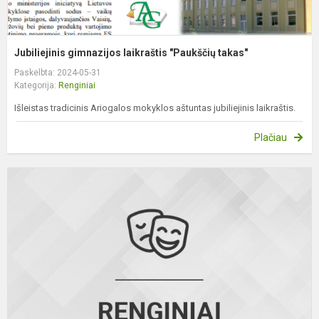
Jubiliejinis gimnazijos laikraštis "Paukščių takas"
Paskelbta: 2024-05-31
Kategorija:
Renginiai
Išleistas tradicinis Ariogalos mokyklos aštuntas jubiliejinis laikraštis.
Plačiau
R
v
a
g
b
š