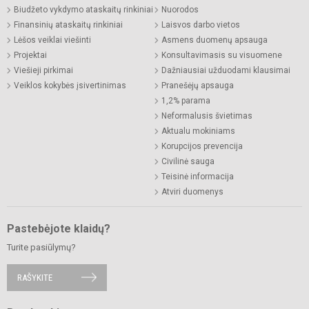
Biudžeto vykdymo ataskaitų rinkiniai
Nuorodos
Finansinių ataskaitų rinkiniai
Laisvos darbo vietos
Lėšos veiklai viešinti
Asmens duomenų apsauga
Projektai
Konsultavimasis su visuomene
Viešieji pirkimai
Dažniausiai užduodami klausimai
Veiklos kokybės įsivertinimas
Pranešėjų apsauga
1,2% parama
Neformalusis švietimas
Aktualu mokiniams
Korupcijos prevencija
Civilinė sauga
Teisinė informacija
Atviri duomenys
Pastebėjote klaidų?
Turite pasiūlymų?
RAŠYKITE