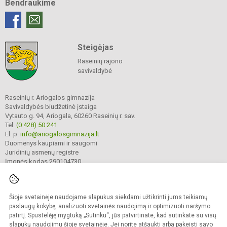
Bendraukime
Steigėjas
Raseinių rajono
savivaldybė
Raseinių r. Ariogalos gimnazija
Savivaldybės biudžetinė įstaiga
Vytauto g. 94, Ariogala, 60260 Raseinių r. sav.
Tel.
(0 428) 50 241
El. p.
info@ariogalosgimnazija.lt
Duomenys kaupiami ir saugomi
Juridinių asmenų registre
Įmonės kodas 290104730
Šioje svetainėje naudojame slapukus siekdami užtikrinti jums teikiamų
© 2022. Raseinių r. Ariogalos gimnazija. Visos teisės saugomos.
Kopijuoti turinį be raštiško gimnazijos sutikimo griežtai draudžiama.
paslaugų kokybę, analizuoti svetainės naudojimą ir optimizuoti naršymo
patirtį. Spustelėję mygtuką „Sutinku“, jūs patvirtinate, kad sutinkate su visų
Prieinamumo paraiška
Slapukų valdymas
slapukų naudojimu šioje svetainėje. Jei norite atšaukti arba pakeisti savo