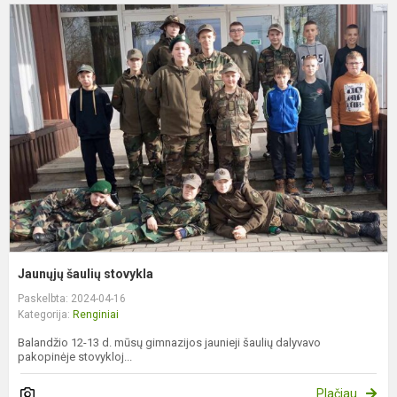
J
š
s
Jaunųjų šaulių stovykla
Paskelbta: 2024-04-16
Kategorija:
Renginiai
Balandžio 12-13 d. mūsų gimnazijos jaunieji šaulių dalyvavo
pakopinėje stovykloj...
Plačiau