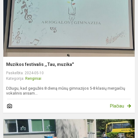
Muzikos festivalis ,,Tau, muzika"
Paskelbta: 2024-05-10
Kategorija:
Renginiai
Džiugu, kad gegužės 8 dieną mūsų gimnazijos 5-8 klasių mergaičių
vokalinis ansam...
Plačiau
A
,
s