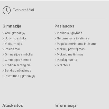
Tvarkaraščiai
Gimnazija
Paslaugos
Apie gimnaziją
Vidurinis ugdymas
Ugdymo aplinka
Neformalusis švietimas
Vizija, misija
Pagalba mokiniams ir tėvams
Pasiekimai
Mokinių pavėžėjimas
Gimnazijos simboliai
Mokinių maitinimas
Gimnazijos himnas
Patalpų nuoma
Tradiciniai renginiai
Biblioteka
Bendradarbiavimas
Priėmimas į gimnaziją
Ataskaitos
Informacija