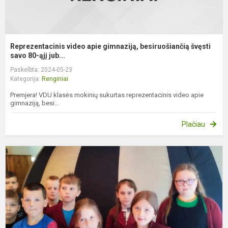
Reprezentacinis video apie gimnaziją, besiruošiančią švęsti
savo 80-ąjį jub...
Paskelbta: 2024-05-23
Kategorija:
Renginiai
Premjera! VDU klasės mokinių sukurtas reprezentacinis video apie
gimnaziją, besi...
Plačiau
E
p