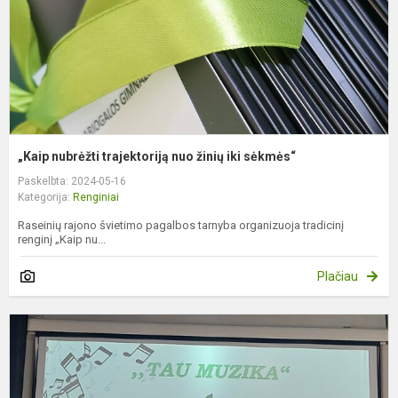
ik
s
„Kaip nubrėžti trajektoriją nuo žinių iki sėkmės“
Paskelbta: 2024-05-16
Kategorija:
Renginiai
Raseinių rajono švietimo pagalbos tarnyba organizuoja tradicinį
renginį „Kaip nu...
Plačiau
M
f
,,
m