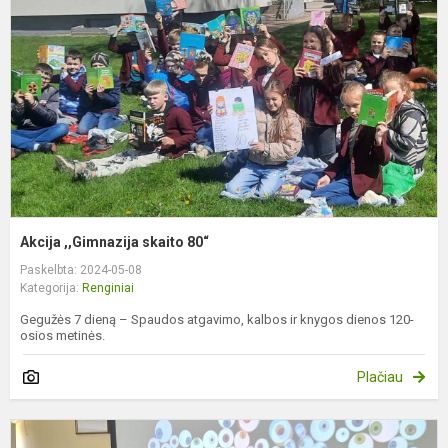
8
Akcija ,,Gimnazija skaito 80“
Paskelbta: 2024-05-08
Kategorija:
Renginiai
Gegužės 7 dieną – Spaudos atgavimo, kalbos ir knygos dienos 120-
osios metinės.
Plačiau
T