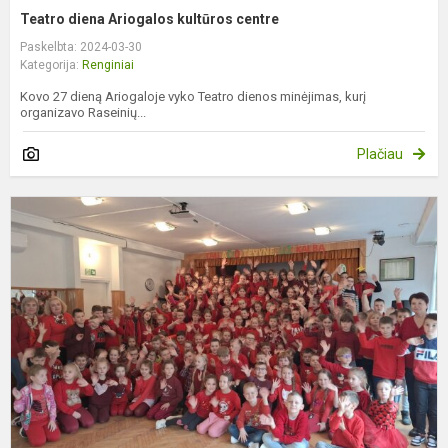
Teatro diena Ariogalos kultūros centre
Paskelbta: 2024-03-30
Kategorija:
Renginiai
Kovo 27 dieną Ariogaloje vyko Teatro dienos minėjimas, kurį
organizavo Raseinių...
Plačiau
M
b
p
S
s