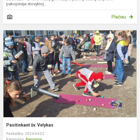
pakopinėje stovykloj...
Plačiau
P
š
V
Pasitinkant šv. Velykas
Paskelbta: 2024-04-02
Kategorija:
Renginiai