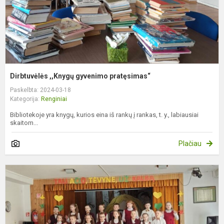
Dirbtuvėlės ,,Knygų gyvenimo pratęsimas“
Paskelbta: 2024-03-18
Kategorija:
Renginiai
Bibliotekoje yra knygų, kurios eina iš rankų į rankas, t. y., labiausiai
skaitom...
Plačiau
L
N
a
d
m