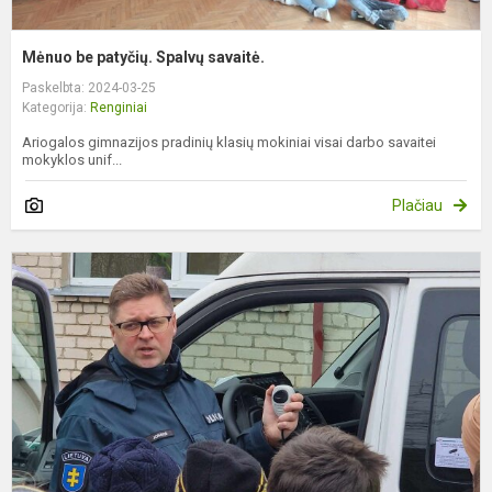
Mėnuo be patyčių. Spalvų savaitė.
Paskelbta: 2024-03-25
Kategorija:
Renginiai
Ariogalos gimnazijos pradinių klasių mokiniai visai darbo savaitei
mokyklos unif...
Plačiau
K
d
2