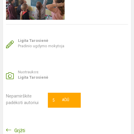
Ligita Tarosienė
Pradinio ugdymo mokytoja
Nuotraukos:
Ligita Tarosienė
Nepamirškite
5
AČIŪ
padėkoti autoriui
Grįžti