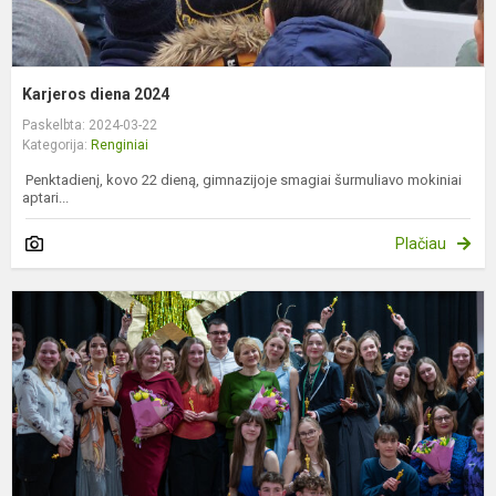
Karjeros diena 2024
Paskelbta: 2024-03-22
Kategorija:
Renginiai
Penktadienį, kovo 22 dieną, gimnazijoje smagiai šurmuliavo mokiniai
aptari...
Plačiau
Š