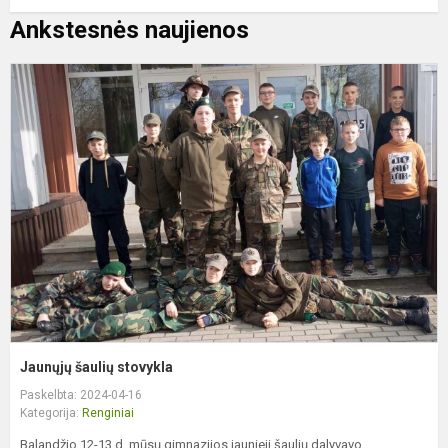
Ankstesnės naujienos
J
š
s
Jaunųjų šaulių stovykla
Paskelbta: 2024-04-16
Kategorija:
Renginiai
Balandžio 12-13 d. mūsų gimnazijos jaunieji šaulių dalyvavo