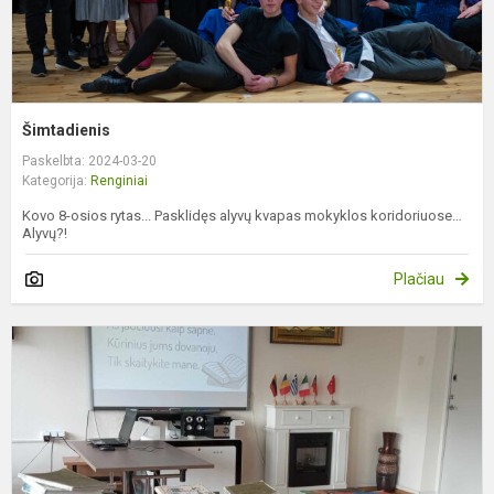
Šimtadienis
Paskelbta: 2024-03-20
Kategorija:
Renginiai
Kovo 8-osios rytas... Pasklidęs alyvų kvapas mokyklos koridoriuose…
Alyvų?!
Plačiau
D
,
g
p