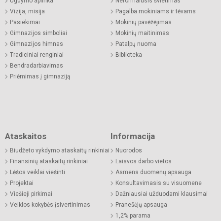
Ugdymo aplinka
Neformalusis švietimas
Vizija, misija
Pagalba mokiniams ir tėvams
Pasiekimai
Mokinių pavėžėjimas
Gimnazijos simboliai
Mokinių maitinimas
Gimnazijos himnas
Patalpų nuoma
Tradiciniai renginiai
Biblioteka
Bendradarbiavimas
Priėmimas į gimnaziją
Ataskaitos
Informacija
Biudžeto vykdymo ataskaitų rinkiniai
Nuorodos
Finansinių ataskaitų rinkiniai
Laisvos darbo vietos
Lėšos veiklai viešinti
Asmens duomenų apsauga
Projektai
Konsultavimasis su visuomene
Viešieji pirkimai
Dažniausiai užduodami klausimai
Veiklos kokybės įsivertinimas
Pranešėjų apsauga
1,2% parama