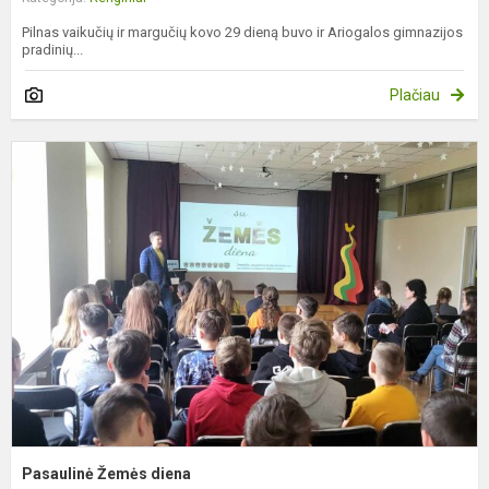
Pilnas vaikučių ir margučių kovo 29 dieną buvo ir Ariogalos gimnazijos
pradinių...
Plačiau
P
Ž
d
Pasaulinė Žemės diena