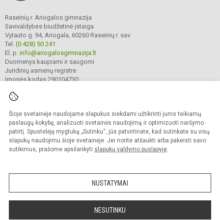
Raseinių r. Ariogalos gimnazija
Savivaldybės biudžetinė įstaiga
Vytauto g. 94, Ariogala, 60260 Raseinių r. sav.
Tel.
(0 428) 50 241
El. p.
info@ariogalosgimnazija.lt
Duomenys kaupiami ir saugomi
Juridinių asmenų registre
Įmonės kodas 290104730
Šioje svetainėje naudojame slapukus siekdami užtikrinti jums teikiamų
© 2022. Raseinių r. Ariogalos gimnazija. Visos teisės saugomos.
Kopijuoti turinį be raštiško gimnazijos sutikimo griežtai draudžiama.
paslaugų kokybę, analizuoti svetainės naudojimą ir optimizuoti naršymo
patirtį. Spustelėję mygtuką „Sutinku“, jūs patvirtinate, kad sutinkate su visų
Prieinamumo paraiška
Slapukų valdymas
slapukų naudojimu šioje svetainėje. Jei norite atšaukti arba pakeisti savo
sutikimus, prašome apsilankyti
slapukų valdymo puslapyje
.
Sumanus būdas atnaujinti
mokyklos interneto
svetainę
NUSTATYMAI
NESUTINKU