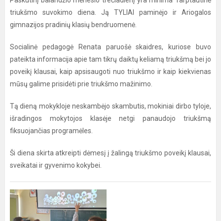
Paskutinį balandžio mėnesio trečiadienį yra minima Tarptautinė
triukšmo suvokimo diena. Ją TYLIAI paminėjo ir Ariogalos
gimnazijos pradinių klasių bendruomenė.
Socialinė pedagogė Renata paruošė skaidres, kuriose buvo
pateikta informacija apie tam tikrų daiktų keliamą triukšmą bei jo
poveikį klausai, kaip apsisaugoti nuo triukšmo ir kaip kiekvienas
mūsų galime prisidėti prie triukšmo mažinimo.
Tą dieną mokykloje neskambėjo skambutis, mokiniai dirbo tyloje,
išradingos mokytojos klasėje netgi panaudojo triukšmą
fiksuojančias programėles.
Ši diena skirta atkreipti dėmesį į žalingą triukšmo poveikį klausai,
sveikatai ir gyvenimo kokybei.