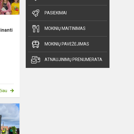
moky...
PASIEKIMAI
MOKINIŲ MAITINIMAS
inanti
MOKINIŲ PAVĖŽĖJIMAS
ATNAUJINIMŲ PRENUMERATA
–
čiau
Respublikinė
sporto
ir
meno