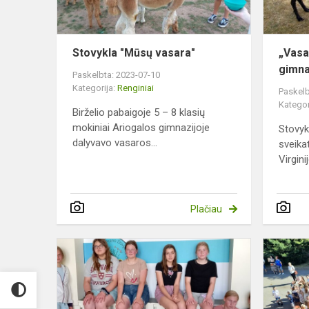
Stovykla "Mūsų vasara"
„Vasa
gimna
Paskelbta: 2023-07-10
Kategorija:
Renginiai
Paskelb
Kategor
Birželio pabaigoje 5 – 8 klasių
mokiniai Ariogalos gimnazijoje
Stovyk
dalyvavo vasaros...
sveika
Virgini
Plačiau
Raseinių
r.
Ariogalos
ir