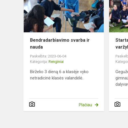
nauda
Bendradarbiavimo svarba ir
Start
nauda
varž
Paskelbta: 2023-06-04
Paskelb
Kategorija:
Renginiai
Kategor
Birželio 3 dieną 6 a klasėje vyko
Geguž
netradicinė klasės valandėlė.
gimnaz
dalyvav
Plačiau