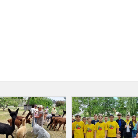
„Vasarėlė“
Ariogalos
gimnazijoje