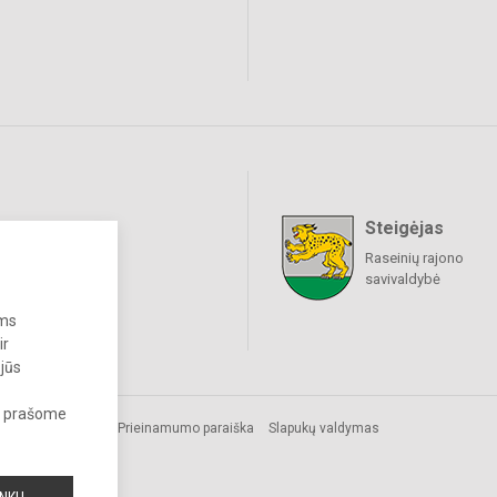
Steigėjas
raukime
Raseinių rajono
savivaldybė
ums
ir
 jūs
s, prašome
Prieinamumo paraiška
Slapukų valdymas