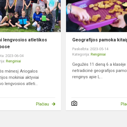
varžybose
ai lengvosios atletikos
Geografijos pamoka kitai
ybose
Paskelbta: 2023-05-14
Kategorija:
Renginiai
ta: 2023-06-04
ija:
Renginiai
Gegužės 11 dieną 6 a klasėje
netradicinė geografijos pamo
ės mėnesį Ariogalos
renginys apie L...
ijos mokiniai aktyviai
o lengvosios atleti...
Plačiau
Pla