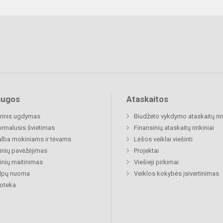
augos
Ataskaitos
rinis ugdymas
Biudžeto vykdymo ataskaitų rin
rmalusis švietimas
Finansinių ataskaitų rinkiniai
lba mokiniams ir tėvams
Lėšos veiklai viešinti
nių pavėžėjimas
Projektai
nių maitinimas
Viešieji pirkimai
alpų nuoma
Veiklos kokybės įsivertinimas
ioteka