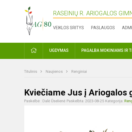
RASEINIŲ R. ARIOGALOS GIM
VEIKLOS SRITYS
PASLAUGOS
ADMI
PRADŽIA
UGDYMAS
PAGALBA MOKINIAMS IR 
Titulinis
Naujienos
Renginiai
Kviečiame Jus į Ariogalos 
Paskelbė : Dalė Ūselienė
Paskelbta: 2023-08-25
Kategorija:
Reng