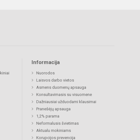
Informacija
kiniai
Nuorodos
Laisvos darbo vietos
Asmens duomenų apsauga
Konsultavimasis su visuomene
Dažniausiai užduodami klausimai
Pranešėjų apsauga
1,2% parama
Neformalusis švietimas
Aktualu mokiniams
Korupcijos prevencija