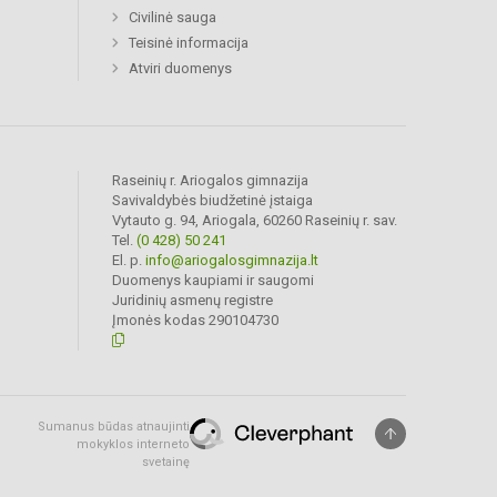
Civilinė sauga
Teisinė informacija
Atviri duomenys
Raseinių r. Ariogalos gimnazija
Savivaldybės biudžetinė įstaiga
Vytauto g. 94, Ariogala, 60260 Raseinių r. sav.
Tel.
(0 428) 50 241
El. p.
info@ariogalosgimnazija.lt
Duomenys kaupiami ir saugomi
Juridinių asmenų registre
Įmonės kodas 290104730
Sumanus būdas atnaujinti
mokyklos interneto
svetainę