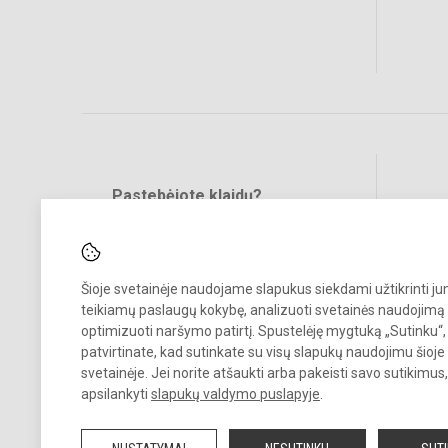
Pastebėjote klaidų?
Bend
Turite pasiūlymų?
RAŠYKITE
Šioje svetainėje naudojame slapukus siekdami užtikrinti j
teikiamų paslaugų kokybę, analizuoti svetainės naudojimą 
optimizuoti naršymo patirtį. Spustelėję mygtuką „Sutinku“,
patvirtinate, kad sutinkate su visų slapukų naudojimu šioje
svetainėje. Jei norite atšaukti arba pakeisti savo sutikimu
© 2022. Raseinių r. Ariogalos gimnazija. Visos teisės saugomos.
apsilankyti
slapukų valdymo puslapyje
.
Kopijuoti turinį be raštiško gimnazijos sutikimo griežtai draudžiama.