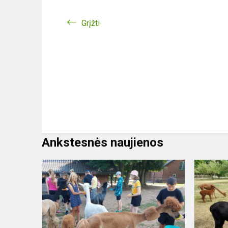
Grįžti
Ankstesnės naujienos
Stovykla
"Mūsų
vasara"