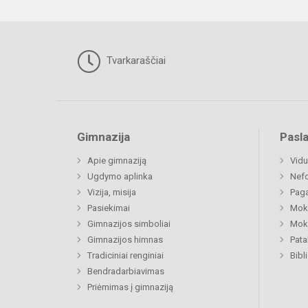
Tvarkaraščiai
Gimnazija
Pasl
Apie gimnaziją
Vidu
Ugdymo aplinka
Nefo
Vizija, misija
Paga
Pasiekimai
Moki
Gimnazijos simboliai
Moki
Gimnazijos himnas
Pat
Tradiciniai renginiai
Bibl
Bendradarbiavimas
Priėmimas į gimnaziją