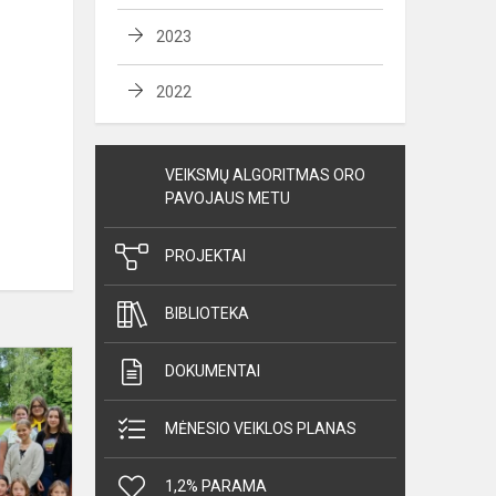
2023
2022
VEIKSMŲ ALGORITMAS ORO
PAVOJAUS METU
PROJEKTAI
BIBLIOTEKA
Projektas
DOKUMENTAI
,,Ariogalos
gimnazija
MĖNESIO VEIKLOS PLANAS
–
sveikatą
1,2% PARAMA
stiprinanti