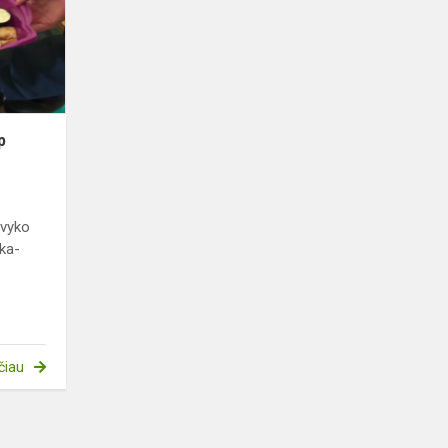
p
 vyko
ka-
čiau