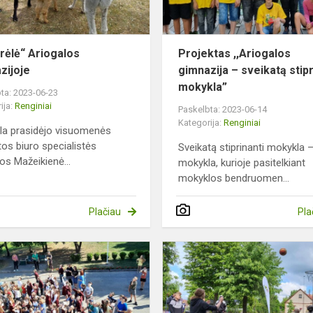
rėlė“ Ariogalos
Projektas ,,Ariogalos
zijoje
gimnazija – sveikatą stipr
mokykla”
ta: 2023-06-23
ija:
Renginiai
Paskelbta: 2023-06-14
Kategorija:
Renginiai
la prasidėjo visuomenės
tos biuro specialistės
Sveikatą stiprinanti mokykla 
jos Mažeikienė...
mokykla, kurioje pasitelkiant
mokyklos bendruomen...
Plačiau
Pla
,,SU
ŠYPSENA
Į
VASARĄ!“