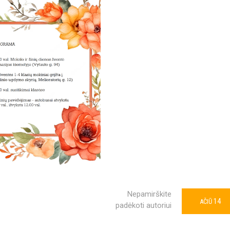
Nepamirškite
14
AČIŪ
padėkoti autoriui