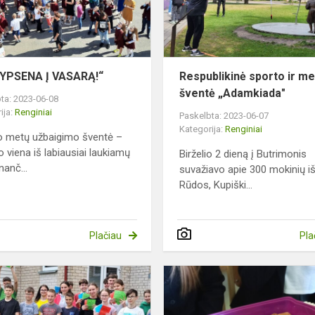
.
ŠYPSENA Į VASARĄ!“
Respublikinė sporto ir m
šventė „Adamkiada"
ta: 2023-06-08
ija:
Renginiai
Paskelbta: 2023-06-07
Kategorija:
Renginiai
 metų užbaigimo šventė –
o viena iš labiausiai laukiamų
Birželio 2 dieną į Butrimonis
inanč...
suvažiavo apie 300 mokinių i
Rūdos, Kupiški...
Plačiau
Pla
iavimo
Startai
lengvosios
atletikos