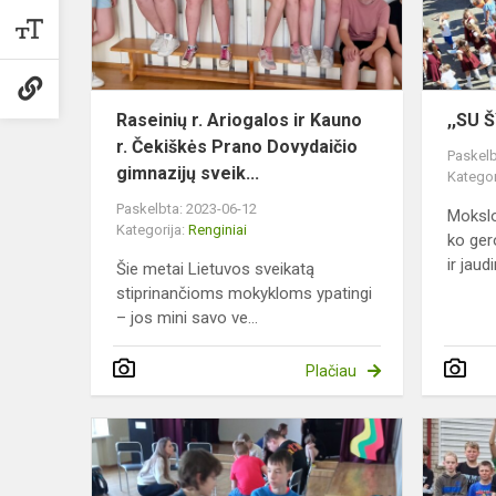
Kauno
r.
Čekiškės
Prano
Dovydaičio..
Raseinių r. Ariogalos ir Kauno
,,SU 
r. Čekiškės Prano Dovydaičio
Paskelb
gimnazijų sveik...
Kategor
Paskelbta: 2023-06-12
Mokslo
Kategorija:
Renginiai
ko ger
ir jaud
Šie metai Lietuvos sveikatą
stiprinančioms mokykloms ypatingi
– jos mini savo ve...
Plačiau
Bendradarb
svarba
ir