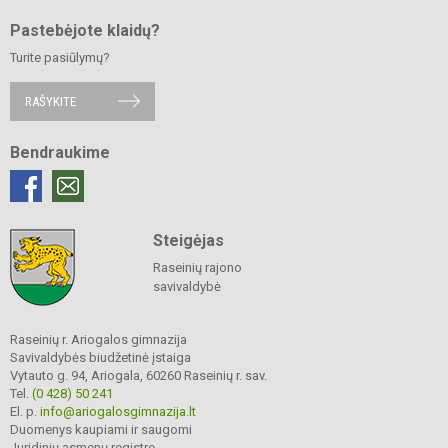
Pastebėjote klaidų?
Turite pasiūlymų?
RAŠYKITE
Bendraukime
Steigėjas
Raseinių rajono
savivaldybė
Raseinių r. Ariogalos gimnazija
Savivaldybės biudžetinė įstaiga
Vytauto g. 94, Ariogala, 60260 Raseinių r. sav.
Tel.
(0 428) 50 241
El. p.
info@ariogalosgimnazija.lt
Duomenys kaupiami ir saugomi
Juridinių asmenų registre