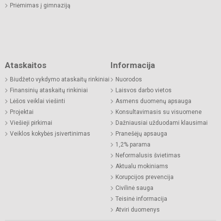
Priėmimas į gimnaziją
Ataskaitos
Informacija
Biudžeto vykdymo ataskaitų rinkiniai
Nuorodos
Finansinių ataskaitų rinkiniai
Laisvos darbo vietos
Lėšos veiklai viešinti
Asmens duomenų apsauga
Projektai
Konsultavimasis su visuomene
Viešieji pirkimai
Dažniausiai užduodami klausimai
Veiklos kokybės įsivertinimas
Pranešėjų apsauga
1,2% parama
Neformalusis švietimas
Aktualu mokiniams
Korupcijos prevencija
Civilinė sauga
Teisinė informacija
Atviri duomenys