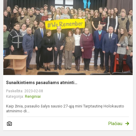
p
a
Sunaikintiems pasauliams atminti…
Paskelbta: 2023-02-08
Kategorija:
Renginiai
Kaip žinia, pasaulio šalys sausio 27-ąją mini Tarptautinę Holokausto
atminimo di...
Plačiau