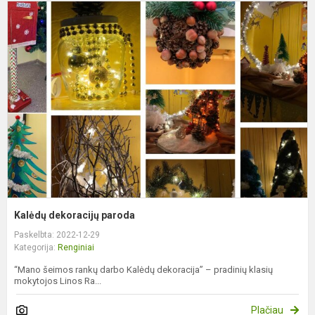
K
d
p
Kalėdų dekoracijų paroda
Paskelbta: 2022-12-29
Kategorija:
Renginiai
“Mano šeimos rankų darbo Kalėdų dekoracija” – pradinių klasių
mokytojos Linos Ra...
Plačiau