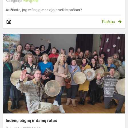
Kategorija:
Renginiai
Ar žinote, jog mūsų gimnazijoje veikia paštas?
Plačiau
I
b
ir
d
r
Indėnų būgnų ir dainų ratas