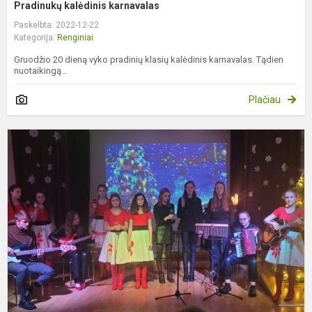
Pradinukų kalėdinis karnavalas
Paskelbta: 2022-12-22
Kategorija:
Renginiai
Gruodžio 20 dieną vyko pradinių klasių kalėdinis karnavalas. Tądien
nuotaikingą...
Plačiau
K
k