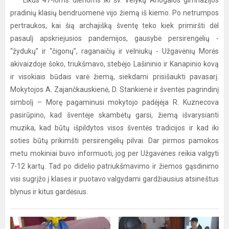
Likus 47-ioms dienoms iki šv. Velykų Ariogalos gimnazijos
pradinių klasių bendruomenė vijo žiemą iš kiemo. Po netrumpos
pertraukos, kai šią archajišką šventę teko kiek primiršti dėl
pasaulį apskriejusios pandemijos, gausybė persirengėlių -
“žydukų” ir “čigonų”, raganaičių ir velniukų - Užgavėnių Morės
akivaizdoje šoko, triukšmavo, stebėjo Lašininio ir Kanapinio kovą
ir visokiais būdais varė žiemą, siekdami prisišaukti pavasarį.
Mokytojos A. Zajančkauskienė, D. Stankienė ir šventės pagrindinį
simbolį – Morę pagaminusi mokytojo padėjėja R. Kuznecova
pasirūpino, kad šventėje skambėtų garsi, žiemą išvarysianti
muzika, kad būtų išpildytos visos šventės tradicijos ir kad iki
soties būtų prikimšti persirengėlių pilvai. Dar pirmos pamokos
metu mokiniai buvo informuoti, jog per Užgavėnes reikia valgyti
7-12 kartų. Tad po didelio patriukšmavimo ir žiemos gąsdinimo
visi sugrįžo į klases ir puotavo valgydami gardžiausius atsineštus
blynus ir kitus gardėsius.