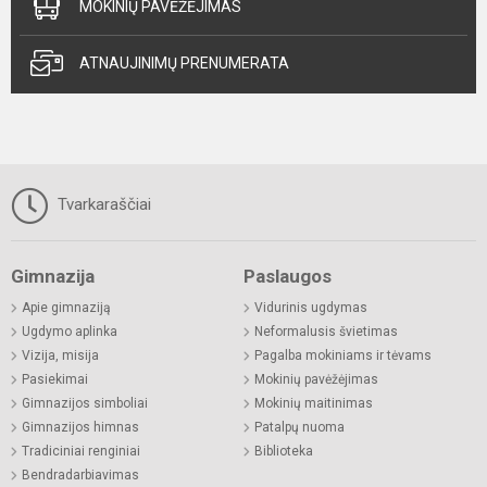
MOKINIŲ PAVĖŽĖJIMAS
ATNAUJINIMŲ PRENUMERATA
Tvarkaraščiai
Gimnazija
Paslaugos
Apie gimnaziją
Vidurinis ugdymas
Ugdymo aplinka
Neformalusis švietimas
Vizija, misija
Pagalba mokiniams ir tėvams
Pasiekimai
Mokinių pavėžėjimas
Gimnazijos simboliai
Mokinių maitinimas
Gimnazijos himnas
Patalpų nuoma
Tradiciniai renginiai
Biblioteka
Bendradarbiavimas