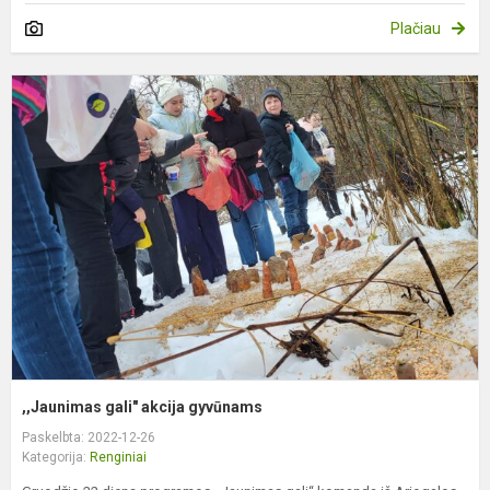
Plačiau
,
g
a
g
,,Jaunimas gali" akcija gyvūnams
Paskelbta: 2022-12-26
Kategorija:
Renginiai