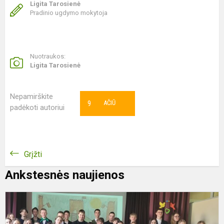
Ligita Tarosienė
Pradinio ugdymo mokytoja
Nuotraukos:
Ligita Tarosienė
Nepamirškite
9
AČIŪ
padėkoti autoriui
Grįžti
Ankstesnės naujienos
V
1
o