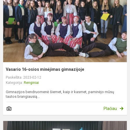
m
g
Vasario 16-osios minėjimas gimnazijoje
Paskelbta: 2023-02-12
Kategorija:
Renginiai
Gimnazijos bendruomenė šiemet, kaip ir kasmet, paminėjo mūsų
tautos brangiausią...
Plačiau
S