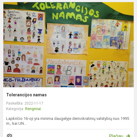
T
n
Tolerancijos namas
Paskelbta: 2022-11-17
Kategorija:
Renginiai
Lapkričio 16-oji yra minima daugelyje demokratinių valstybių nuo 1995
m., kai UN...
Plačiau