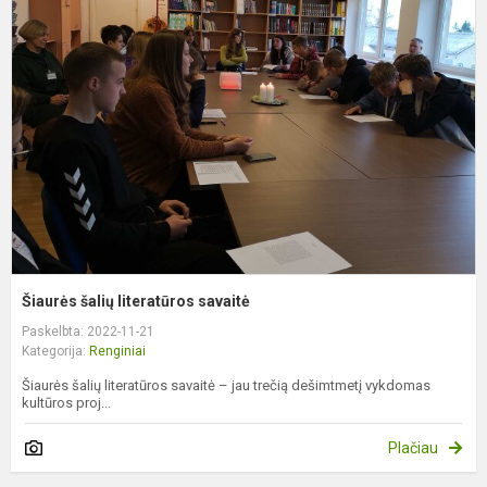
š
l
s
Šiaurės šalių literatūros savaitė
Paskelbta: 2022-11-21
Kategorija:
Renginiai
Šiaurės šalių literatūros savaitė – jau trečią dešimtmetį vykdomas
kultūros proj...
Plačiau