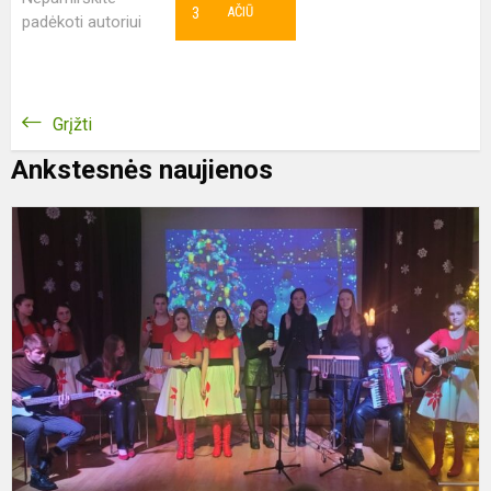
3
AČIŪ
padėkoti autoriui
Grįžti
Ankstesnės naujienos
K
k