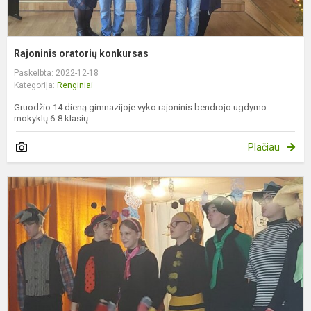
Rajoninis oratorių konkursas
Paskelbta: 2022-12-18
Kategorija:
Renginiai
Gruodžio 14 dieną gimnazijoje vyko rajoninis bendrojo ugdymo
mokyklų 6-8 klasių...
Plačiau
N
s
s