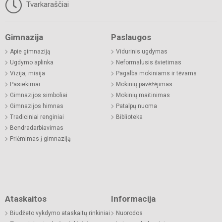
Tvarkaraščiai
Gimnazija
Paslaugos
Apie gimnaziją
Vidurinis ugdymas
Ugdymo aplinka
Neformalusis švietimas
Vizija, misija
Pagalba mokiniams ir tėvams
Pasiekimai
Mokinių pavėžėjimas
Gimnazijos simboliai
Mokinių maitinimas
Gimnazijos himnas
Patalpų nuoma
Tradiciniai renginiai
Biblioteka
Bendradarbiavimas
Priėmimas į gimnaziją
Ataskaitos
Informacija
Biudžeto vykdymo ataskaitų rinkiniai
Nuorodos