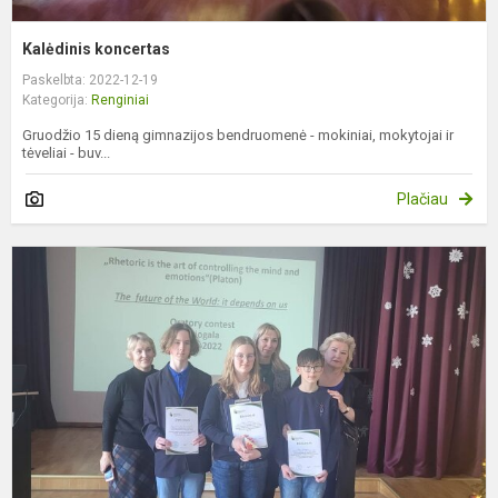
Kalėdinis koncertas
Paskelbta: 2022-12-19
Kategorija:
Renginiai
Gruodžio 15 dieną gimnazijos bendruomenė - mokiniai, mokytojai ir
tėveliai - buv...
Plačiau
R
o
k