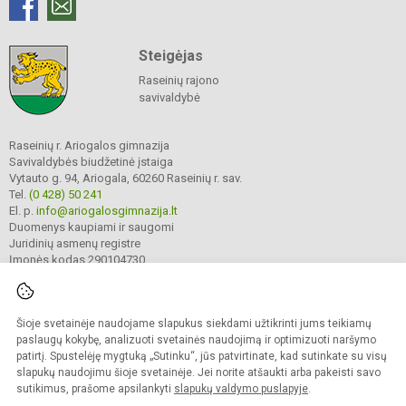
Steigėjas
Raseinių rajono
savivaldybė
Raseinių r. Ariogalos gimnazija
Savivaldybės biudžetinė įstaiga
Vytauto g. 94, Ariogala, 60260 Raseinių r. sav.
Tel.
(0 428) 50 241
El. p.
info@ariogalosgimnazija.lt
Duomenys kaupiami ir saugomi
Juridinių asmenų registre
Įmonės kodas 290104730
Šioje svetainėje naudojame slapukus siekdami užtikrinti jums teikiamų
© 2022. Raseinių r. Ariogalos gimnazija. Visos teisės saugomos.
Kopijuoti turinį be raštiško gimnazijos sutikimo griežtai draudžiama.
paslaugų kokybę, analizuoti svetainės naudojimą ir optimizuoti naršymo
patirtį. Spustelėję mygtuką „Sutinku“, jūs patvirtinate, kad sutinkate su visų
Prieinamumo paraiška
Slapukų valdymas
slapukų naudojimu šioje svetainėje. Jei norite atšaukti arba pakeisti savo
sutikimus, prašome apsilankyti
slapukų valdymo puslapyje
.
Sumanus būdas atnaujinti