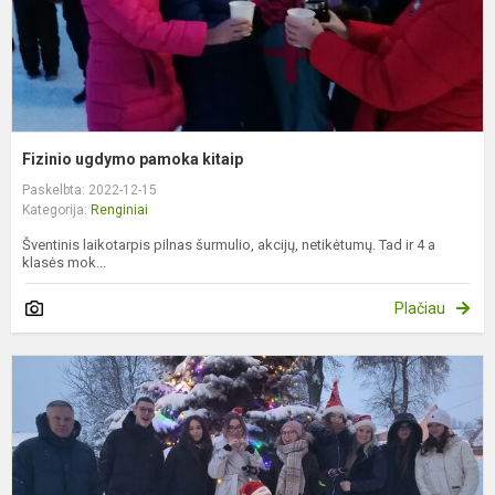
Fizinio ugdymo pamoka kitaip
Paskelbta: 2022-12-15
Kategorija:
Renginiai
Šventinis laikotarpis pilnas šurmulio, akcijų, netikėtumų. Tad ir 4 a
klasės mok...
Plačiau
G
š
l