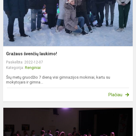
Gražaus švenčių laukimo!
Paskelbta: 2022-12-07
Kategorija:
Renginiai
Šių metų gruodžio 7 dieną visi gimnazijos mokiniai, kartu su
mokytojais ir gimna...
Plačiau
S
s
„
k