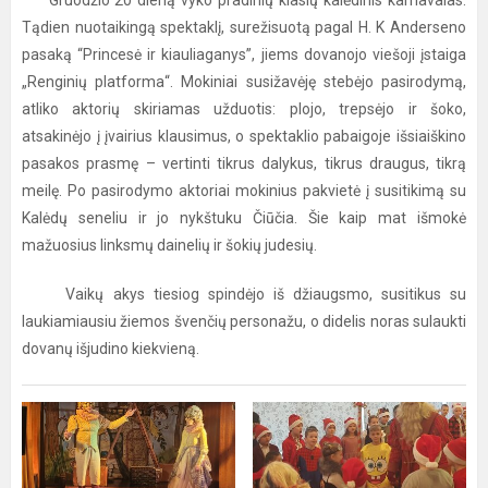
Gruodžio 20 dieną vyko pradinių klasių kalėdinis karnavalas.
Tądien nuotaikingą spektaklį, surežisuotą pagal H. K Anderseno
pasaką “Princesė ir kiauliaganys”, jiems dovanojo viešoji įstaiga
„Renginių platforma“. Mokiniai susižavėję stebėjo pasirodymą,
atliko aktorių skiriamas užduotis: plojo, trepsėjo ir šoko,
atsakinėjo į įvairius klausimus, o spektaklio pabaigoje išsiaiškino
pasakos prasmę – vertinti tikrus dalykus, tikrus draugus, tikrą
meilę. Po pasirodymo aktoriai mokinius pakvietė į susitikimą su
Kalėdų seneliu ir jo nykštuku Čiūčia. Šie kaip mat išmokė
mažuosius linksmų dainelių ir šokių judesių.
Vaikų akys tiesiog spindėjo iš džiaugsmo, susitikus su
laukiamiausiu žiemos švenčių personažu, o didelis noras sulaukti
dovanų išjudino kiekvieną.