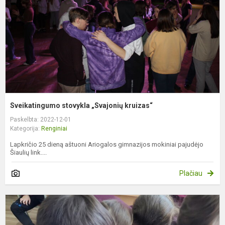
Sveikatingumo stovykla „Svajonių kruizas“
Paskelbta: 2022-12-01
Kategorija:
Renginiai
Lapkričio 25 dieną aštuoni Ariogalos gimnazijos mokiniai pajudėjo
Šiaulių link....
Plačiau
K
“
T