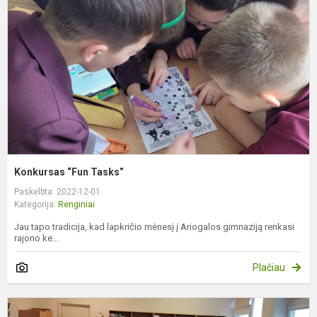
Konkursas “Fun Tasks”
Paskelbta: 2022-12-01
Kategorija:
Renginiai
Jau tapo tradicija, kad lapkričio mėnesį į Ariogalos gimnaziją renkasi
rajono ke...
Plačiau
Š