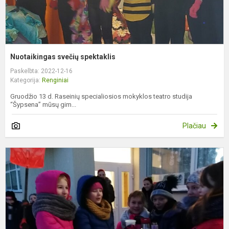
Nuotaikingas svečių spektaklis
Paskelbta: 2022-12-16
Kategorija:
Renginiai
Gruodžio 13 d. Raseinių specialiosios mokyklos teatro studija
“Šypsena” mūsų gim...
Plačiau
F
u
p
k