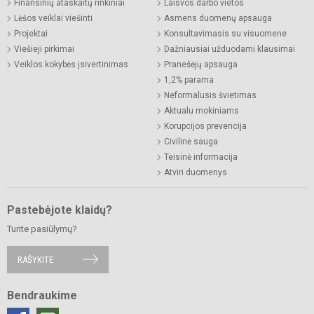
Finansinių ataskaitų rinkiniai
Laisvos darbo vietos
Lėšos veiklai viešinti
Asmens duomenų apsauga
Projektai
Konsultavimasis su visuomene
Viešieji pirkimai
Dažniausiai užduodami klausimai
Veiklos kokybės įsivertinimas
Pranešėjų apsauga
1,2% parama
Neformalusis švietimas
Aktualu mokiniams
Korupcijos prevencija
Civilinė sauga
Teisinė informacija
Atviri duomenys
Pastebėjote klaidų?
Turite pasiūlymų?
RAŠYKITE
Bendraukime