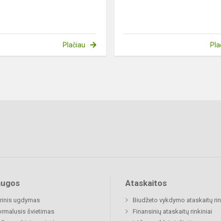
Plačiau
Pla
augos
Ataskaitos
rinis ugdymas
Biudžeto vykdymo ataskaitų rin
rmalusis švietimas
Finansinių ataskaitų rinkiniai