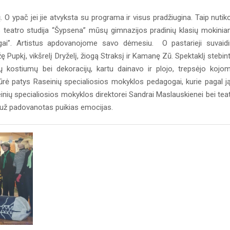
ypač jei jie atvyksta su programa ir visus pradžiugina. Taip nutiko
s teatro studija “Šypsena” mūsų gimnazijos pradinių klasių mokini
ugai”. Artistus apdovanojome savo dėmesiu. O pastarieji suvaid
 Pupkį, vikšrelį Dryželį, žiogą Straksį ir Kamanę Zū. Spektaklį stebin
ų kostiumų bei dekoracijų, kartu dainavo ir plojo, trepsėjo kojom
ūrė patys Raseinių specialiosios mokyklos pedagogai, kurie pagal ją
inių specialiosios mokyklos direktorei Sandrai Maslauskienei bei tea
 už padovanotas puikias emocijas.