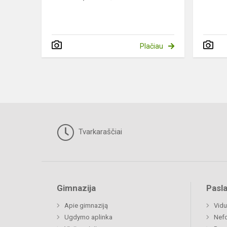
Plačiau
Tvarkaraščiai
Gimnazija
Pasl
Apie gimnaziją
Vidu
Ugdymo aplinka
Nefo