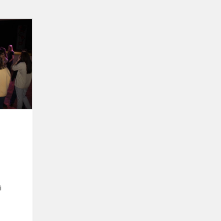
Sveikatingumo
stovykla
„Svajonių
kruizas“
i