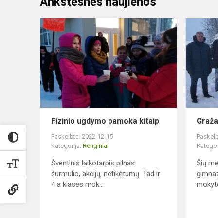
Ankstesnės naujienos
Fizinio
ugdymo
pamoka
kitaip
Fizinio ugdymo pamoka kitaip
Graža
Paskelbta: 2022-12-15
Paskelb
Kategorija:
Renginiai
Kategor
Šventinis laikotarpis pilnas
Šių me
šurmulio, akcijų, netikėtumų. Tad ir
gimnaz
4 a klasės mok...
mokytoj