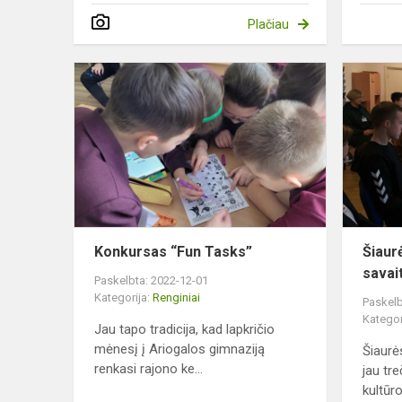
Plačiau
Konkursas
“Fun
Tasks”
Konkursas “Fun Tasks”
Šiaurė
savai
Paskelbta: 2022-12-01
Kategorija:
Renginiai
Paskelb
Kategor
Jau tapo tradicija, kad lapkričio
mėnesį į Ariogalos gimnaziją
Šiaurės
renkasi rajono ke...
jau tr
kultūro