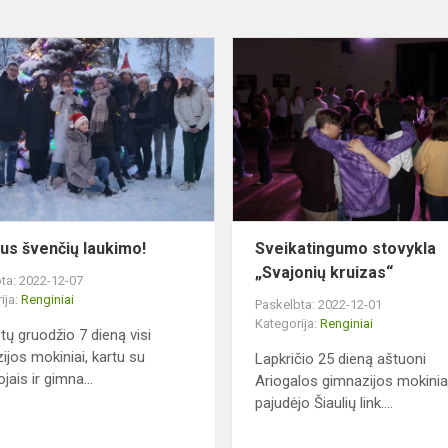
Gražaus
švenčių
laukimo!
us švenčių laukimo!
Sveikatingumo stovykla
„Svajonių kruizas“
ta: 2022-12-07
ija:
Renginiai
Paskelbta: 2022-12-01
Kategorija:
Renginiai
tų gruodžio 7 dieną visi
ijos mokiniai, kartu su
Lapkričio 25 dieną aštuoni
ais ir gimna...
Ariogalos gimnazijos mokinia
pajudėjo Šiaulių link....