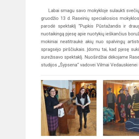
Labai smagu savo mokykloje sulaukti svečių. O 
gruodžio 13 d. Raseinių specialiosios mokyklo
parodė spektaklį “Pupkis Pūstažandis ir dra
nuotaikingą pjesę apie nuotykių ieškančius boružę
mokiniai neatitraukė akių nuo spalvingų artist
spragsėjo pirščiukais. Įdomu tai, kad pjesę suk
surežisavo spektaklį. Nuoširdžiai dėkojame Rase
studijos „Šypsena“ vadovei Vilmai Vedauskienei