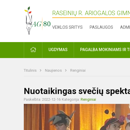
RASEINIŲ R. ARIOGALOS GIM
VEIKLOS SRITYS
PASLAUGOS
ADMI
PRADŽIA
UGDYMAS
PAGALBA MOKINIAMS IR 
Titulinis
Naujienos
Renginiai
Nuotaikingas svečių spekta
Paskelbta: 2022-12-16
Kategorija:
Renginiai