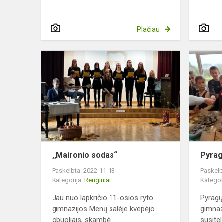
Plačiau
,,Maironio
sodas“
,,Maironio sodas“
Pyrag
Paskelbta: 2022-11-13
Paskelb
Kategorija:
Renginiai
Kategor
Jau nuo lapkričio 11-osios ryto
Pyragų
gimnazijos Menų salėje kvepėjo
gimna
obuoliais, skambė...
susite