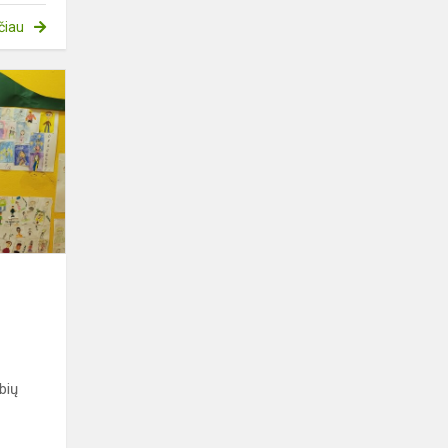
čiau
Tolerancijos
namas
bių