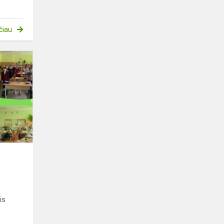
čiau
Olimpinis
mėnuo
2022
is