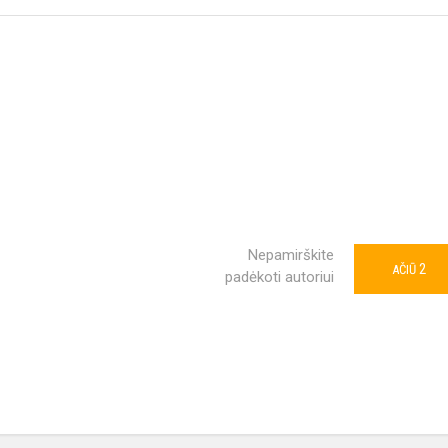
Nepamirškite
2
AČIŪ
padėkoti autoriui