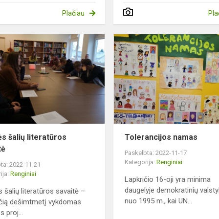
Plačiau
Pla
Šiaurės
šalių
literatūros
savaitė
s šalių literatūros
Tolerancijos namas
tė
Paskelbta: 2022-11-17
Kategorija:
Renginiai
ta: 2022-11-21
ija:
Renginiai
Lapkričio 16-oji yra minima
daugelyje demokratinių valsty
 šalių literatūros savaitė –
nuo 1995 m., kai UN...
ečią dešimtmetį vykdomas
s proj...