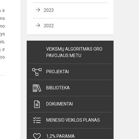
 ir
2023
ams
ino
2022
tys
is,
 ir
VEIKSMŲ ALGORITMAS ORO
PAVOJAUS METU
tro
PROJEKTAI
BIBLIOTEKA
DOKUMENTAI
MĖNESIO VEIKLOS PLANAS
1,2% PARAMA