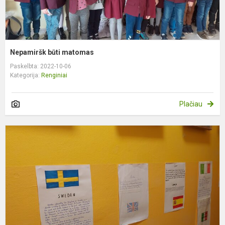
Nepamiršk būti matomas
Paskelbta: 2022-10-06
Kategorija:
Renginiai
Plačiau
E
k
d
i
ir
a