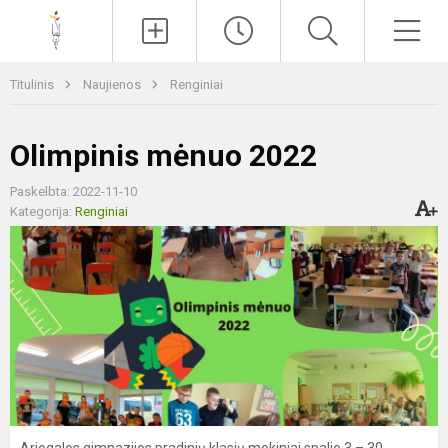
Paieška
Men
Titulinis
Naujienos
Renginiai
Olimpinis mėnuo 2022
Paskelbta: 2022-11-10
Kategorija:
Renginiai