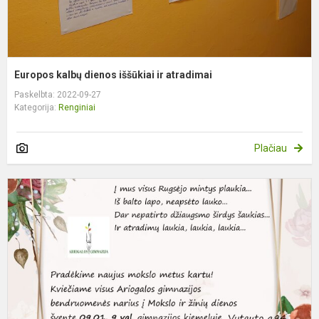
Europos kalbų dienos iššūkiai ir atradimai
Paskelbta: 2022-09-27
Kategorija:
Renginiai
Plačiau
M
ir
ž
d