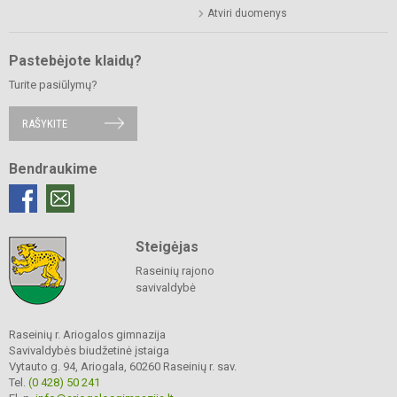
Atviri duomenys
Pastebėjote klaidų?
Turite pasiūlymų?
RAŠYKITE
Bendraukime
Steigėjas
Raseinių rajono
savivaldybė
Raseinių r. Ariogalos gimnazija
Savivaldybės biudžetinė įstaiga
Vytauto g. 94, Ariogala, 60260 Raseinių r. sav.
Tel.
(0 428) 50 241