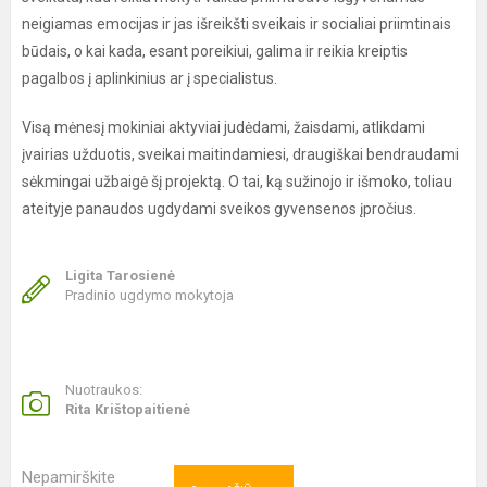
neigiamas emocijas ir jas išreikšti sveikais ir socialiai priimtinais
būdais, o kai kada, esant poreikiui, galima ir reikia kreiptis
pagalbos į aplinkinius ar į specialistus.
Visą mėnesį mokiniai aktyviai judėdami, žaisdami, atlikdami
įvairias užduotis, sveikai maitindamiesi, draugiškai bendraudami
sėkmingai užbaigė šį projektą. O tai, ką sužinojo ir išmoko, toliau
ateityje panaudos ugdydami sveikos gyvensenos įpročius.
Ligita Tarosienė
Pradinio ugdymo mokytoja
Nuotraukos:
Rita Krištopaitienė
Nepamirškite