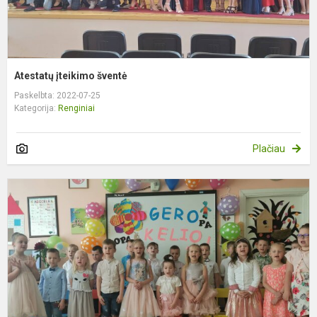
Atestatų įteikimo šventė
Paskelbta: 2022-07-25
Kategorija:
Renginiai
Plačiau
M
m
p
š