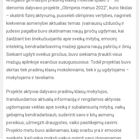
Ariogalos gimnazijos pradinių klasių mokiniai spalio 3 – 30
dienomis dalyvavo projekte ,,Olimpinis mėnuo 2022“, kurio tikslas
– skatinti fizinį aktyvumą, puoselėti olimpines vertybes, nagrinėti
kiekvienai asmenybei aktualias temas. Įvairiausių užduočių ir
judesio pagalba buvo skatinamas naujų įpročių ugdymas, kai
žaidžiant bei šnekučiuojantis apie sveiką mitybą, emocinį
intelektą, bendradarbiavimą mažieji įgauna naujų patirčių ir žinių.
Siekiant ugdyti sveikus įpročius, buvo siekiama įtraukti visus
mažųjų aplinkoje esančius suaugusiuosius. Todėl projektas buvo
skirtas tiek pradinių klasių moksleiviams, tiek ir jų ugdytojams –
mokytojams ir tėveliams.
Projekte aktyviai dalyvavo pradinių klasių mokytojos,
transliuodamos aktualią informaciją ir rengdamos aktyvias
ugdomąsias veiklas apie sveiką ir subalansuotą mitybą, vaikų
gebėjimą bendradarbiauti, suderinti savo ir kitų asmenų
poreikius, užmegzti draugystes, vaiko pasitikėjimą savimi.
Projekto metu buvo aiškinamasi, kaip svarbu yra ir emocinė
sveikata, kad reikia mokyti vaikus priimti savo išgyvenamas