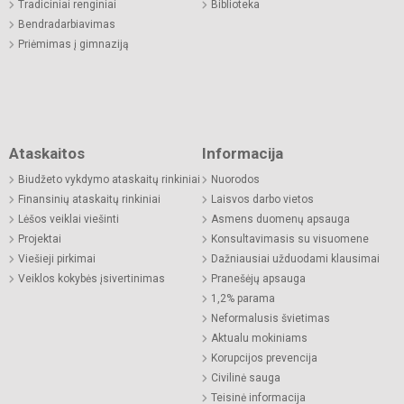
Tradiciniai renginiai
Biblioteka
Bendradarbiavimas
Priėmimas į gimnaziją
Ataskaitos
Informacija
Biudžeto vykdymo ataskaitų rinkiniai
Nuorodos
Finansinių ataskaitų rinkiniai
Laisvos darbo vietos
Lėšos veiklai viešinti
Asmens duomenų apsauga
Projektai
Konsultavimasis su visuomene
Viešieji pirkimai
Dažniausiai užduodami klausimai
Veiklos kokybės įsivertinimas
Pranešėjų apsauga
1,2% parama
Neformalusis švietimas
Aktualu mokiniams
Korupcijos prevencija
Civilinė sauga
Teisinė informacija