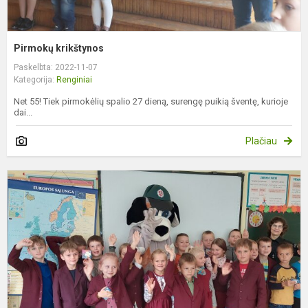
Pirmokų krikštynos
Paskelbta: 2022-11-07
Kategorija:
Renginiai
Net 55! Tiek pirmokėlių spalio 27 dieną, surengę puikią šventę, kurioje
dai...
Plačiau
N
b
m