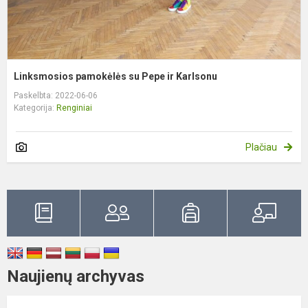
Linksmosios pamokėlės su Pepe ir Karlsonu
Paskelbta: 2022-06-06
Kategorija:
Renginiai
Plačiau
Naujienų archyvas