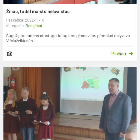
Žinau, todėl maisto nešvaistau
Paskelbta: 2022-11-10
Kategorija:
Renginiai
Sugrįžę po rudens atostogų Ariogalos gimnazijos pirmokai dalyvavo
V. Mažeikienės...
Plačiau
P
k