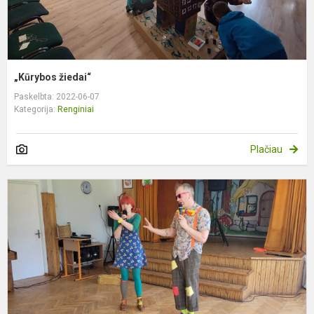
„Kūrybos žiedai“
Paskelbta: 2022-06-07
Kategorija:
Renginiai
Plačiau
L
p
s
P
ir
K