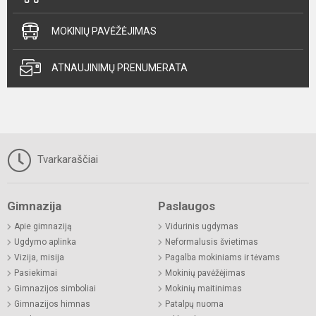
MOKINIŲ PAVĖŽĖJIMAS
ATNAUJINIMŲ PRENUMERATA
Tvarkaraščiai
Gimnazija
Paslaugos
Apie gimnaziją
Vidurinis ugdymas
Ugdymo aplinka
Neformalusis švietimas
Vizija, misija
Pagalba mokiniams ir tėvams
Pasiekimai
Mokinių pavėžėjimas
Gimnazijos simboliai
Mokinių maitinimas
Gimnazijos himnas
Patalpų nuoma