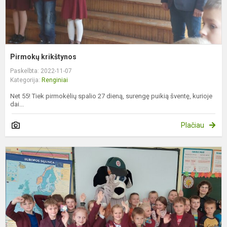
Pirmokų krikštynos
Paskelbta: 2022-11-07
Kategorija:
Renginiai
Net 55! Tiek pirmokėlių spalio 27 dieną, surengę puikią šventę, kurioje
dai...
Plačiau
N
b
m