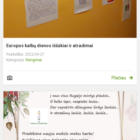
Europos kalbų dienos iššūkiai ir atradimai
Paskelbta: 2022-09-27
Kategorija:
Renginiai
Plačiau
M
ir
ž
d