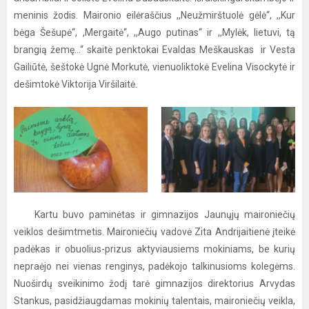
meninis žodis. Maironio eilėraščius ,,Neužmirštuolė gėlė“, ,,Kur
bėga Šešupė“, ,Mergaitė“, ,,Augo putinas“ ir ,,Mylėk, lietuvi, tą
brangią žemę...“ skaitė penktokai Evaldas Meškauskas ir Vesta
Gailiūtė, šeštokė Ugnė Morkutė, vienuoliktokė Evelina Visockytė ir
dešimtokė Viktorija Viršilaitė.
Kartu buvo paminėtas ir gimnazijos Jaunųjų maironiečių
veiklos dešimtmetis. Maironiečių vadovė Zita Andrijaitienė įteikė
padėkas ir obuolius-prizus aktyviausiems mokiniams, be kurių
nepraėjo nei vienas renginys, padėkojo talkinusioms kolegėms.
Nuoširdų sveikinimo žodį tarė gimnazijos direktorius Arvydas
Stankus, pasidžiaugdamas mokinių talentais, maironiečių veikla,