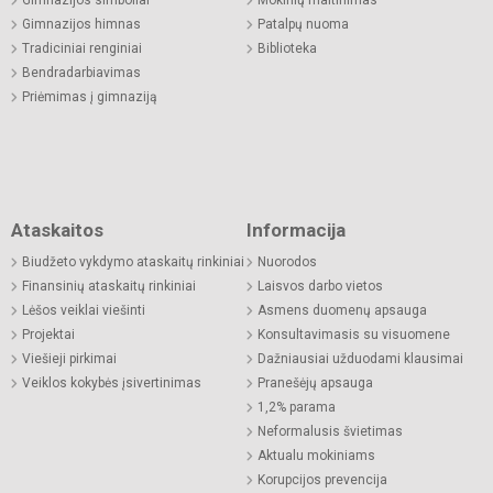
Gimnazijos simboliai
Mokinių maitinimas
Gimnazijos himnas
Patalpų nuoma
Tradiciniai renginiai
Biblioteka
Bendradarbiavimas
Priėmimas į gimnaziją
Ataskaitos
Informacija
Biudžeto vykdymo ataskaitų rinkiniai
Nuorodos
Finansinių ataskaitų rinkiniai
Laisvos darbo vietos
Lėšos veiklai viešinti
Asmens duomenų apsauga
Projektai
Konsultavimasis su visuomene
Viešieji pirkimai
Dažniausiai užduodami klausimai
Veiklos kokybės įsivertinimas
Pranešėjų apsauga
1,2% parama
Neformalusis švietimas
Aktualu mokiniams
Korupcijos prevencija