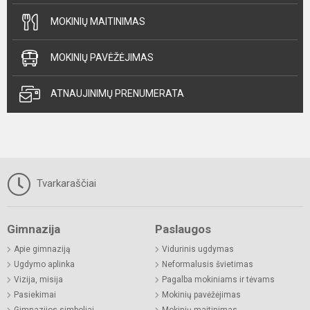
MOKINIŲ MAITINIMAS
MOKINIŲ PAVĖŽĖJIMAS
ATNAUJINIMŲ PRENUMERATA
Tvarkaraščiai
Gimnazija
Paslaugos
Apie gimnaziją
Vidurinis ugdymas
Ugdymo aplinka
Neformalusis švietimas
Vizija, misija
Pagalba mokiniams ir tėvams
Pasiekimai
Mokinių pavėžėjimas