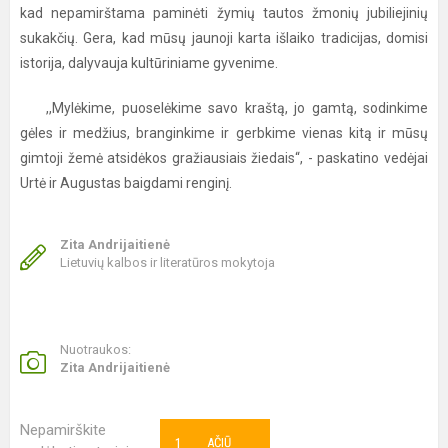
kad nepamirštama paminėti žymių tautos žmonių jubiliejinių
sukakčių. Gera, kad mūsų jaunoji karta išlaiko tradicijas, domisi
istorija, dalyvauja kultūriniame gyvenime.
,,Mylėkime, puoselėkime savo kraštą, jo gamtą, sodinkime
gėles ir medžius, branginkime ir gerbkime vienas kitą ir mūsų
gimtoji žemė atsidėkos gražiausiais žiedais“, - paskatino vedėjai
Urtė ir Augustas baigdami renginį.
Zita Andrijaitienė
Lietuvių kalbos ir literatūros mokytoja
Nuotraukos:
Zita Andrijaitienė
Nepamirškite
1
AČIŪ