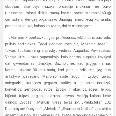
Jau nuo lapkričio 11-osios ryto gimnazijos Menų salėje kvepėjo
obuoliais, skambėjo muzika, bruzdėjo mokiniai, nes buvo
ruošiamasi minėti didžio mūsų krašto poeto Maironio160-ąjį
gimtadienį. Renginį organizavo Jaunųjų maironiečių komanda,
padedant lietuvių kalbos, muzikos, dailės mokytojoms.
,,Maironis – poetas, kunigas, profesorius, rektorius ir, pasirodo,
puikus sodininkas. Todėl šiandien mes čia, Maironio sode“, -
tokiais žodžiais renginį pradėjo vedėjas Augustas Povilauskas.
Vedėja Urtė Juciūtė papasakojo, kaip poetas augalais žavėjosi
dar gyvendamas tėviškėje. Sužinojome, kad įsigijęs namus
Kaune, užveisė 30 arų sodą, kad pats jį prižiūrėjo, jog nuo
ankstyvo pavasario Maironio sode augo ir žydėjo gėlės:
snieguolės, karolinės gegutės, baltieji ir geltonieji narcizai,
konvalijos, žemčiūgai, rūtos. Žydėjo ir akacijos, rožės, lelijos,
bijūnai, tulpės, jurginai, jazminai, alyvos. Vedėjų kalbas keitė
dainos: ,,Sodas“, ,,Mėnulis tikras tėvas jo“, ,,Paukštelis“, ,,Už
Raseinių ant Dubysos“, ,,Melodija“, ,,Svarbiausi žodžiai“. Jas atliko
ansambliai ir solistė Evelina Dubauskaitė. Išraiškingai skambėjo ir