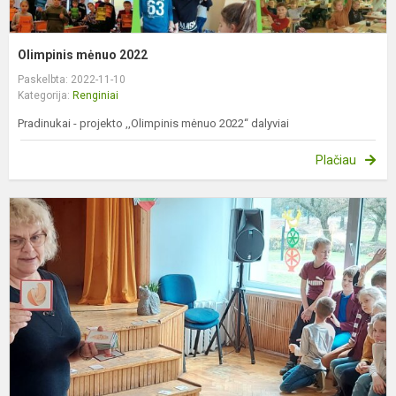
Olimpinis mėnuo 2022
Paskelbta: 2022-11-10
Kategorija:
Renginiai
Pradinukai - projekto ,,Olimpinis mėnuo 2022“ dalyviai
Plačiau
Ž
t
m
n