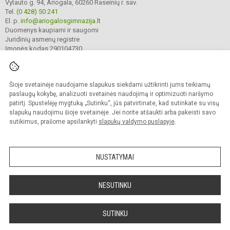
Vytauto g. 94, Ariogala, 60260 Raseinių r. sav.
Tel.
(0 428) 50 241
El. p.
info@ariogalosgimnazija.lt
Duomenys kaupiami ir saugomi
Juridinių asmenų registre
Įmonės kodas 290104730
Šioje svetainėje naudojame slapukus siekdami užtikrinti jums teikiamų
© 2022. Raseinių r. Ariogalos gimnazija. Visos teisės saugomos.
Kopijuoti turinį be raštiško gimnazijos sutikimo griežtai draudžiama.
paslaugų kokybę, analizuoti svetainės naudojimą ir optimizuoti naršymo
patirtį. Spustelėję mygtuką „Sutinku“, jūs patvirtinate, kad sutinkate su visų
Prieinamumo paraiška
Slapukų valdymas
slapukų naudojimu šioje svetainėje. Jei norite atšaukti arba pakeisti savo
sutikimus, prašome apsilankyti
slapukų valdymo puslapyje
.
Sumanus būdas atnaujinti
mokyklos interneto
svetainę
NUSTATYMAI
NESUTINKU
SUTINKU