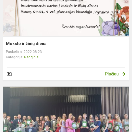
Mokslo ir žinių diena
Paskelbta: 2022-08-23
Kategorija:
Renginiai
Plačiau
A
į
š