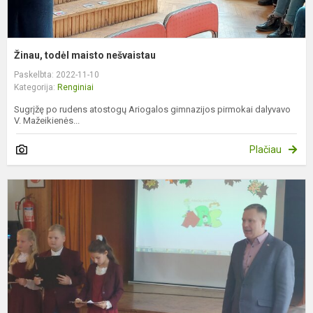
Žinau, todėl maisto nešvaistau
Paskelbta: 2022-11-10
Kategorija:
Renginiai
Sugrįžę po rudens atostogų Ariogalos gimnazijos pirmokai dalyvavo
V. Mažeikienės...
Plačiau
P
k