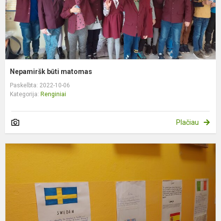
Nepamiršk būti matomas
Paskelbta: 2022-10-06
Kategorija:
Renginiai
Plačiau
E
k
d
i
ir
a