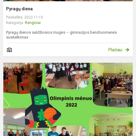
Pyragų diena
Paskelbta: 2022-11-10
Kategorija:
Renginiai
Pyragų dienos saldžiosios mugės – gimnazijos bendruomenės
susitelkimas
Plačiau
O
m
2