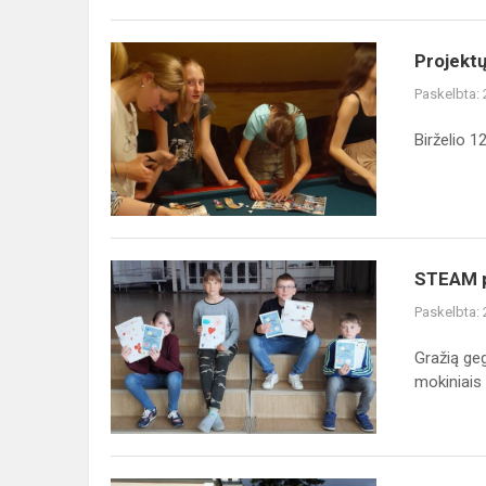
Projektų
Projektų
savaitė
Paskelbta:
Birželio 1
STEAM
STEAM pr
projektas
Paskelbta:
,,Pojūčių
ekspedicija"
Gražią geg
mokiniais a