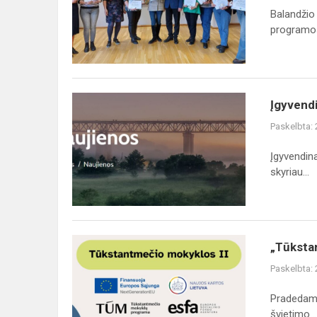
atradimų
Balandžio
patirtys
programos 
Raploje
Įgyvendinamas
Įgyvendi
Švietimo
Paskelbta:
ir
sporto
Įgyvendin
skyriaus
skyriau...
koordinuojamas
pr...
„Tūkstantmečio
„Tūksta
mokyklos
Paskelbta:
II“
Pradedamas
švietimo...