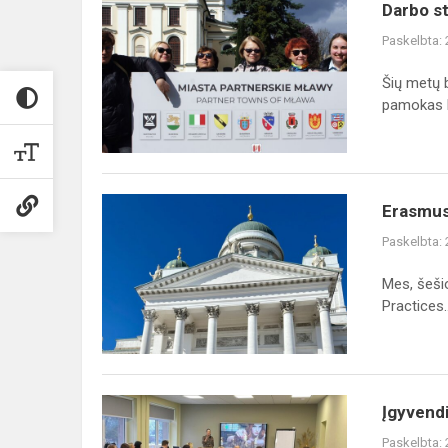
Darbo
Darbo st
stebėjimas
Paskelbta:
Lenkijoje
–
Šių metų b
Mlavoje
pamokas L
Erasmus+
Erasmus+
kvalifikacijos
Paskelbta:
kėlimo
kursai
Mes, šeši
„Suomijos
Practices..
ir
Estijos...
Įgyvendintas
Įgyvend
programos
Paskelbta: