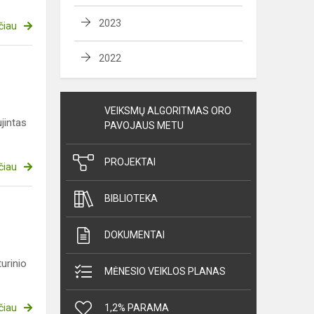
2023
čiau
2022
VEIKSMŲ ALGORITMAS ORO
jintas
PAVOJAUS METU
PROJEKTAI
čiau
BIBLIOTEKA
DOKUMENTAI
urinio
MĖNESIO VEIKLOS PLANAS
čiau
1,2% PARAMA