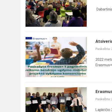
Erasmus+
projektas
Dabartinia
„Patyriminis
ugdy...
Atsiveria
Atsiveri
naujos
Paskelbta:
tarptautiškumo
galimybės
2022 meta
Savivaldybėje
Erasmus+ 
su...
Erasmus+
Erasmus
projekto
Paskelbta:
„Patyriminis
ugdymas.
Lapkričio