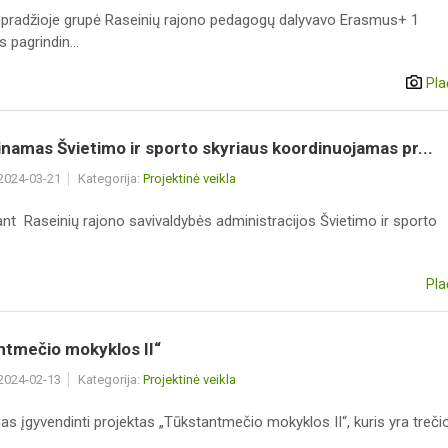
 pradžioje grupė Raseinių rajono pedagogų dalyvavo Erasmus+ 1
pagrindin...
Pla
namas Švietimo ir sporto skyriaus koordinuojamas pr...
 2024-03-21
Kategorija:
Projektinė veikla
ant Raseinių rajono savivaldybės administracijos Švietimo ir sporto
Pla
ntmečio mokyklos II“
 2024-02-13
Kategorija:
Projektinė veikla
 įgyvendinti projektas „Tūkstantmečio mokyklos II“, kuris yra trečio