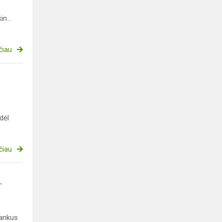
n...
čiau
dėl
čiau
.
tankus