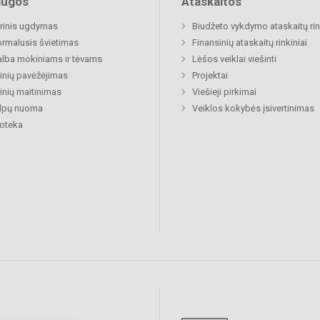
augos
Ataskaitos
rinis ugdymas
Biudžeto vykdymo ataskaitų rin
rmalusis švietimas
Finansinių ataskaitų rinkiniai
lba mokiniams ir tėvams
Lėšos veiklai viešinti
nių pavėžėjimas
Projektai
nių maitinimas
Viešieji pirkimai
alpų nuoma
Veiklos kokybės įsivertinimas
ioteka