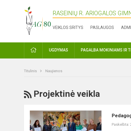
RASEINIŲ R. ARIOGALOS GIM
VEIKLOS SRITYS
PASLAUGOS
ADMI
PRADŽIA
UGDYMAS
PAGALBA MOKINIAMS IR 
Titulinis
Naujienos
RSS
Projektinė veikla
Pedagogų
Pedagogų
bendradarbiavimo
Paskelbta:
ir