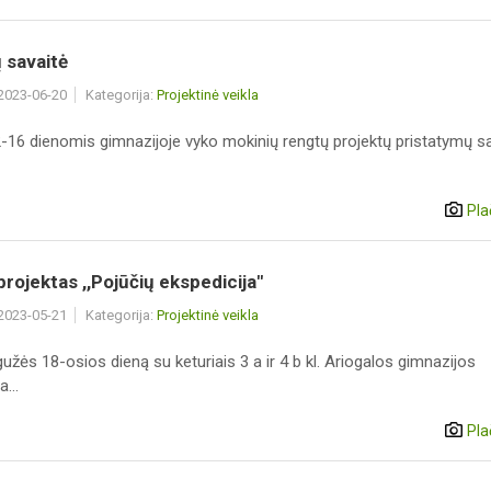
 savaitė
 2023-06-20
Kategorija:
Projektinė veikla
2-16 dienomis gimnazijoje vyko mokinių rengtų projektų pristatymų sa
Pla
ojektas ,,Pojūčių ekspedicija"
 2023-05-21
Kategorija:
Projektinė veikla
užės 18-osios dieną su keturiais 3 a ir 4 b kl. Ariogalos gimnazijos
...
Pla