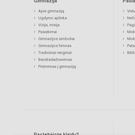
Gimnazija
Pasl
Apie gimnaziją
Vidu
Ugdymo aplinka
Nefo
Vizija, misija
Paga
Pasiekimai
Moki
Gimnazijos simboliai
Moki
Gimnazijos himnas
Pat
Tradiciniai renginiai
Bibl
Bendradarbiavimas
Priėmimas į gimnaziją
Pastebėjote klaidų?