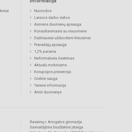
Informacija
kiniai
Nuorodos
Laisvos darbo vietos
Asmens duomenų apsauga
Konsultavimasis su visuomene
Dažniausiai užduodami klausimai
Pranešėjų apsauga
1,2% parama
Neformalusis švietimas
Aktualu mokiniams
Korupcijos prevencija
Civilinė sauga
Teisinė informacija
Atviri duomenys
Raseinių r. Ariogalos gimnazija
Savivaldybės biudžetinė įstaiga