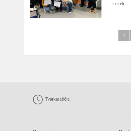
Augdamas
ir direk...
Atsakingai...
Tvarkaraščiai