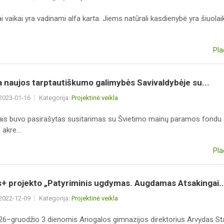
i vaikai yra vadinami alfa karta. Jiems natūrali kasdienybė yra šiuolaiki
Pla
a naujos tarptautiškumo galimybės Savivaldybėje su...
 2023-01-16
Kategorija:
Projektinė veikla
is buvo pasirašytas susitarimas su Švietimo mainų paramos fondu 
akre...
Pla
+ projekto „Patyriminis ugdymas. Augdamas Atsakingai..
 2022-12-09
Kategorija:
Projektinė veikla
 26–gruodžio 3 dienomis Ariogalos gimnazijos direktorius Arvydas S