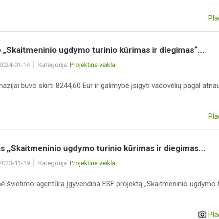
Pla
 „Skaitmeninio ugdymo turinio kūrimas ir diegimas“...
 2024-01-14
Kategorija:
Projektinė veikla
zijai buvo skirti 8244,60 Eur ir galimybė įsigyti vadovėlių pagal atnau
Pla
s ,,Skaitmeninio ugdymo turinio kūrimas ir diegimas...
 2023-11-19
Kategorija:
Projektinė veikla
nė švietimo agentūra įgyvendina ESF projektą „Skaitmeninio ugdymo t
Pla