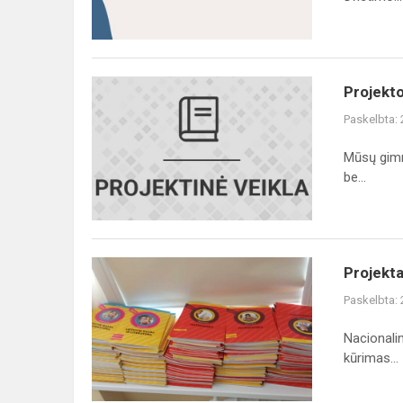
Projekto
Projekto
„Skaitmeninio
Paskelbta:
ugdymo
turinio
Mūsų gimna
kūrimas
be...
ir
diegimas“...
Projektas
Projekta
,,Skaitmeninio
Paskelbta:
ugdymo
turinio
Nacionali
kūrimas
kūrimas...
ir
diegimas...