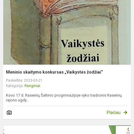
„
ž
Meninio skaitymo konkursas „Vaikystės žodžiai“
Paskelbta: 2023-03-21
Kategorija:
Renginiai
Kovo 17 d. Raseinių Šaltinio progimnazijoje vyko tradicinis Raseinių
rajono ugdy...
Plačiau
K