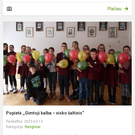
Plačiau
P
,
k
–
v
š
Popietė ,,Gimtoji kalba – visko šaltinis“
Paskelbta: 2023-03-13
Kategorija:
Renginiai