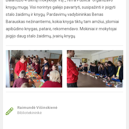
Balandžio 4 dieną mokykloje VšĮ ,,Terra Publica" organizavo
knygų mugę. Visi norintys galėjo pavartyti, susipažinti ir įsigyti
stalo žaidimų ir knygų. Pardavimų vadybininkas Benas
Barauskas nežinantiems, kokia knyga tiktų tam amžiui, įdomiai
apibūdino knygas, patarė, rekomendavo. Mokiniai ir mokytojai
įsigijo daug stalo žaidimų, įvairių knygų.
Raimundė Višinskienė
Bibliotekininkė