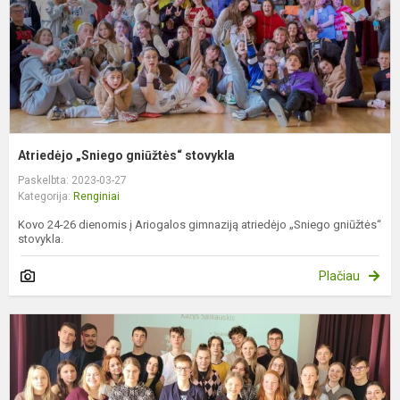
Atriedėjo „Sniego gniūžtės“ stovykla
Paskelbta: 2023-03-27
Kategorija:
Renginiai
Kovo 24-26 dienomis į Ariogalos gimnaziją atriedėjo „Sniego gniūžtės“
stovykla.
Plačiau
S
Š
a