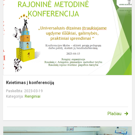
į
k
Kvietimas į konferenciją
Paskelbta: 2023-03-19
Kategorija:
Renginiai
Plačiau
Š