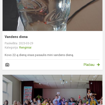
Vandens diena
Paskelbta: 2023-03-29
Kategorija:
Renginiai
Kovo 22-ą dieną visas pasaulis mini vandens dieną.
Plačiau
A
„
g
s