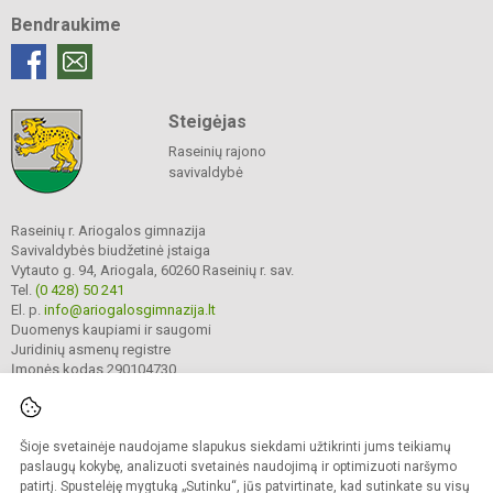
Bendraukime
Steigėjas
Raseinių rajono
savivaldybė
Raseinių r. Ariogalos gimnazija
Savivaldybės biudžetinė įstaiga
Vytauto g. 94, Ariogala, 60260 Raseinių r. sav.
Tel.
(0 428) 50 241
El. p.
info@ariogalosgimnazija.lt
Duomenys kaupiami ir saugomi
Juridinių asmenų registre
Įmonės kodas 290104730
Šioje svetainėje naudojame slapukus siekdami užtikrinti jums teikiamų
© 2022. Raseinių r. Ariogalos gimnazija. Visos teisės saugomos.
Kopijuoti turinį be raštiško gimnazijos sutikimo griežtai draudžiama.
paslaugų kokybę, analizuoti svetainės naudojimą ir optimizuoti naršymo
patirtį. Spustelėję mygtuką „Sutinku“, jūs patvirtinate, kad sutinkate su visų