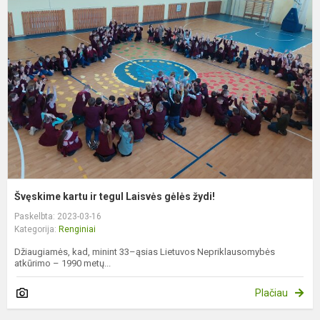
k
ir
t
L
g
ž
Švęskime kartu ir tegul Laisvės gėlės žydi!
Paskelbta: 2023-03-16
Kategorija:
Renginiai
Džiaugiamės, kad, minint 33–ąsias Lietuvos Nepriklausomybės
atkūrimo – 1990 metų...
Plačiau