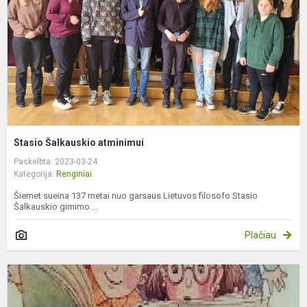
Stasio Šalkauskio atminimui
Paskelbta: 2023-03-24
Kategorija:
Renginiai
Šiemet sueina 137 metai nuo garsaus Lietuvos filosofo Stasio
Šalkauskio gimimo....
Plačiau
M
s
k