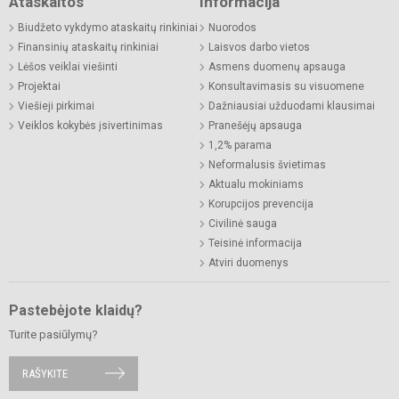
Ataskaitos
Informacija
Biudžeto vykdymo ataskaitų rinkiniai
Nuorodos
Finansinių ataskaitų rinkiniai
Laisvos darbo vietos
Lėšos veiklai viešinti
Asmens duomenų apsauga
Projektai
Konsultavimasis su visuomene
Viešieji pirkimai
Dažniausiai užduodami klausimai
Veiklos kokybės įsivertinimas
Pranešėjų apsauga
1,2% parama
Neformalusis švietimas
Aktualu mokiniams
Korupcijos prevencija
Civilinė sauga
Teisinė informacija
Atviri duomenys
Pastebėjote klaidų?
Turite pasiūlymų?
RAŠYKITE