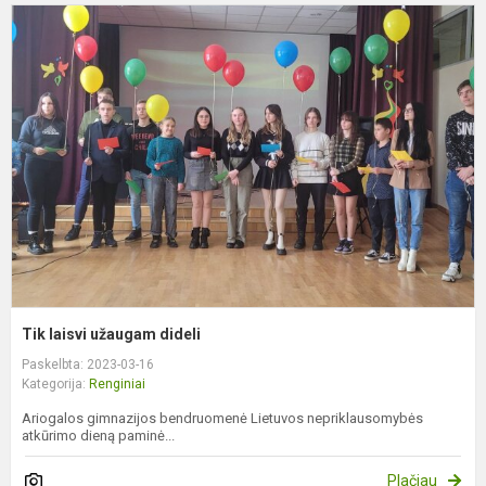
T
l
u
d
Tik laisvi užaugam dideli
Paskelbta: 2023-03-16
Kategorija:
Renginiai
Ariogalos gimnazijos bendruomenė Lietuvos nepriklausomybės
atkūrimo dieną paminė...
Plačiau