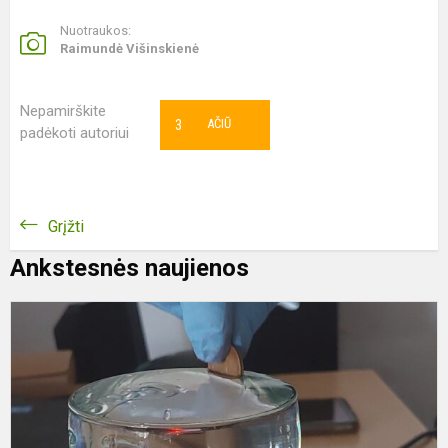
Nuotraukos:
Raimundė Višinskienė
Nepamirškite
3
AČIŪ
padėkoti autoriui
Grįžti
Ankstesnės naujienos
V
d