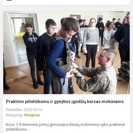
P
p
ir
g
į
k
m
Praktinis pilietiškumo ir gynybos įgūdžių kursas mokiniams
Paskelbta: 2023-03-14
Kategorija:
Renginiai
Kovo 7-9 dienomis pirmų gimnazijos klasių mokiniams vyko praktiniai
pilietiškumo...