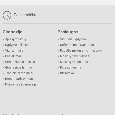
Tvarkaraščiai
Gimnazija
Paslaugos
Apie gimnaziją
Vidurinis ugdymas
Ugdymo aplinka
Neformalusis švietimas
Vizija, misija
Pagalba mokiniams ir tėvams
Pasiekimai
Mokinių pavėžėjimas
Gimnazijos simboliai
Mokinių maitinimas
Gimnazijos himnas
Patalpų nuoma
Tradiciniai renginiai
Biblioteka
Bendradarbiavimas
Priėmimas į gimnaziją