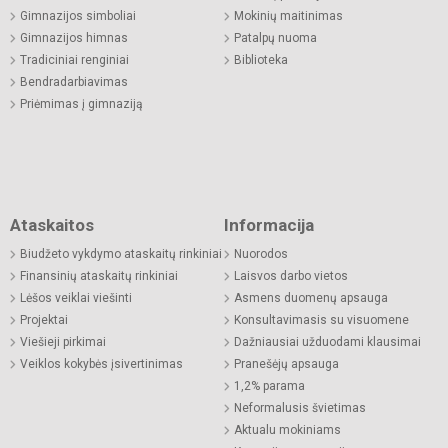
Gimnazijos simboliai
Mokinių maitinimas
Gimnazijos himnas
Patalpų nuoma
Tradiciniai renginiai
Biblioteka
Bendradarbiavimas
Priėmimas į gimnaziją
Ataskaitos
Informacija
Biudžeto vykdymo ataskaitų rinkiniai
Nuorodos
Finansinių ataskaitų rinkiniai
Laisvos darbo vietos
Lėšos veiklai viešinti
Asmens duomenų apsauga
Projektai
Konsultavimasis su visuomene
Viešieji pirkimai
Dažniausiai užduodami klausimai
Veiklos kokybės įsivertinimas
Pranešėjų apsauga
1,2% parama
Neformalusis švietimas
Aktualu mokiniams