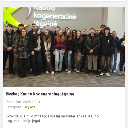
I
į
K
k
j
Išvyka į Kauno kogeneracinę jėgainę
Paskelbta: 2025-03-21
Kategorija:
Išvykos
Kovo 20 d. I ir II gimnazijos klasių mokiniai lankėsi Kauno
kogeneracinėje jėgai...