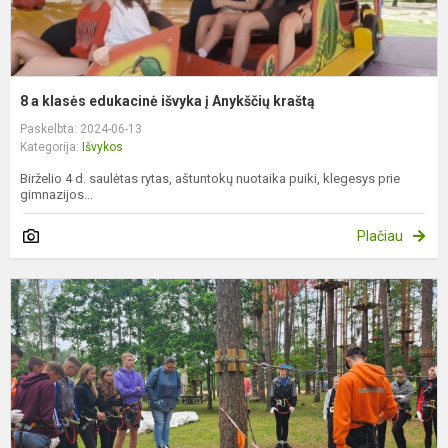
8 a klasės edukacinė išvyka į Anykščių kraštą
Paskelbta: 2024-06-13
Kategorija:
Išvykos
Birželio 4 d. saulėtas rytas, aštuntokų nuotaika puiki, klegesys prie
gimnazijos...
Plačiau
I
a
ir
II
b
i
į