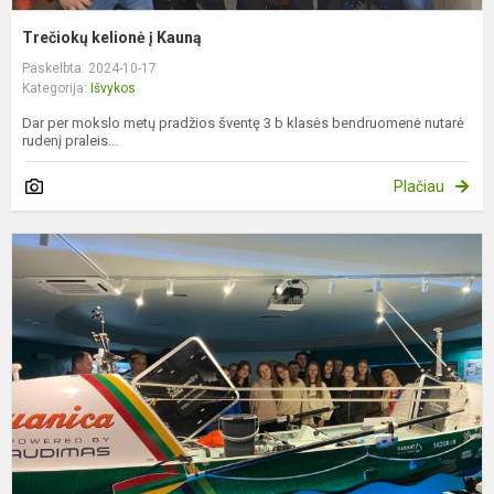
Trečiokų kelionė į Kauną
Paskelbta: 2024-10-17
Kategorija:
Išvykos
Dar per mokslo metų pradžios šventę 3 b klasės bendruomenė nutarė
rudenį praleis...
Plačiau
E
I
a
g
k
i