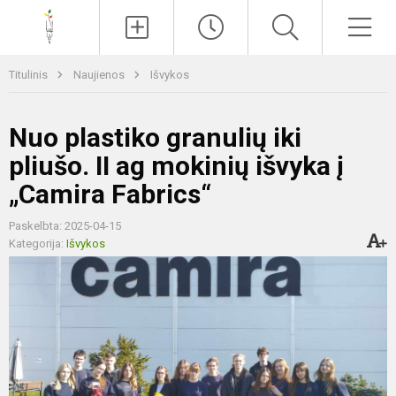
Paieška
Men
Titulinis
Naujienos
Išvykos
Nuo plastiko granulių iki
pliušo. II ag mokinių išvyka į
„Camira Fabrics“
Paskelbta: 2025-04-15
Kategorija:
Išvykos