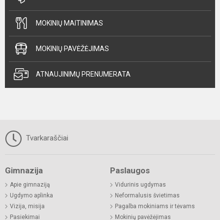
MOKINIŲ MAITINIMAS
MOKINIŲ PAVĖŽĖJIMAS
ATNAUJINIMŲ PRENUMERATA
Tvarkaraščiai
Gimnazija
Paslaugos
Apie gimnaziją
Vidurinis ugdymas
Ugdymo aplinka
Neformalusis švietimas
Vizija, misija
Pagalba mokiniams ir tėvams
Pasiekimai
Mokinių pavėžėjimas