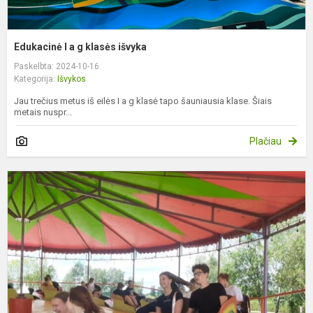
Edukacinė I a g klasės išvyka
Paskelbta: 2024-10-16
Kategorija:
Išvykos
Jau trečius metus iš eilės I a g klasė tapo šauniausia klase. Šiais
metais nuspr...
Plačiau
8
a
k
e
i
į
A
k