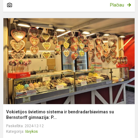
Plačiau
V
š
s
ir
b
s
B
Vokietijos švietimo sistema ir bendradarbiavimas su
Bernstorff gimnazija: P...
Paskelbta: 2024-12-12
Kategorija:
Išvykos