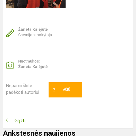
Žaneta Kalėjutė
Chemijos mokytoja
Nuotraukos:
Žaneta Kalėjutė
Nepamirškite
2
AČIŪ
padėkoti autoriui
Grįžti
Ankstesnės naujienos