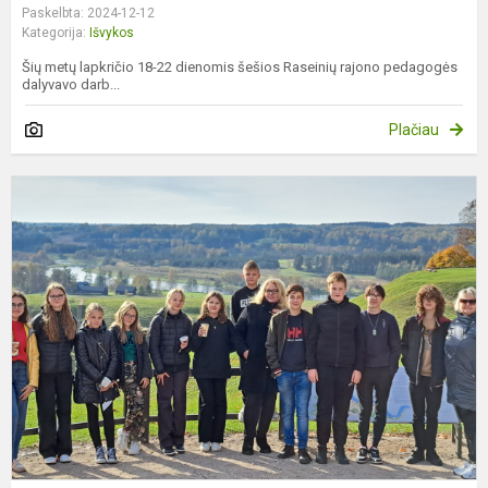
Paskelbta: 2024-12-12
Kategorija:
Išvykos
Šių metų lapkričio 18-22 dienomis šešios Raseinių rajono pedagogės
dalyvavo darb...
Plačiau
P
i
-
e