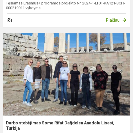
Tęsiamas Erasmus+ programos projekto Nr. 2024-1-LT01-KA121-SCH-
000219911 vykdyma...
Plačiau
D
s
S
R
D
A
L
Tu
Darbo stebėjimas Soma Rifat Dağdelen Anadolu Lisesi,
Turkija