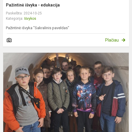
Pažintinė išvyka - edukacija
Paskelbta: 2024-10-25
Kategorija:
Išvykos
Pažintinė išvyka "Sakralinis paveldas"
Plačiau
T
k
į
K