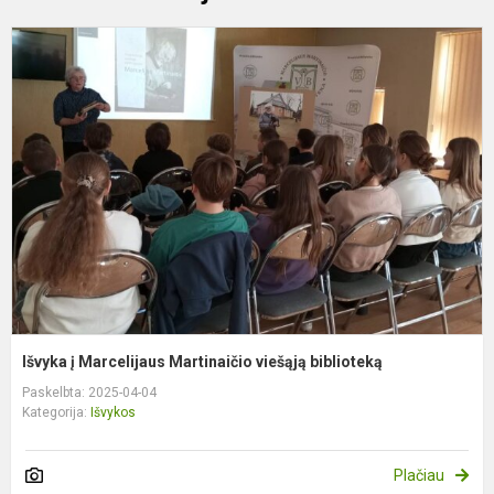
I
į
M
M
v
b
Išvyka į Marcelijaus Martinaičio viešąją biblioteką
Paskelbta: 2025-04-04
Kategorija:
Išvykos
Plačiau