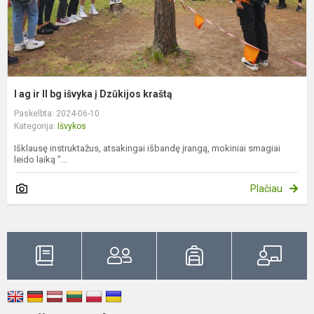
D
k
I ag ir II bg išvyka į Dzūkijos kraštą
Paskelbta: 2024-06-10
Kategorija:
Išvykos
Išklausę instruktažus, atsakingai išbandę įrangą, mokiniai smagiai
leido laiką "...
Plačiau