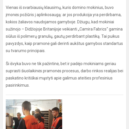
Vienas iš svarbiausių klausimų, kuris domino mokinius, buvo
įmonės požiūris į aplinkosaugą: ar jos produkcija yra perdirbama,
kokios žaliavos naudojamos gamyboje. Džiugu, kad mokiniai
sužinojo – Didžiojoje Britanijoje veikianti „Camira Fabrics“ gamina
siūlus iš polimerų granulių, gautų perdirbant plastiką. Tai puikus
pavyzdys, kaip pramonė gali derinti aukštus gamybos standartus
su tvarumo principais.
Ši išvyka buvo ne tik pažintinė, bet ir padėjo mokiniams geriau
suprasti šiuolaikinės pramonės procesus, darbo rinkos realijas bei
paskatino kritiškai mąstyti apie galimus ateities profesinius
pasirinkimus.