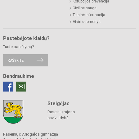
Korupcijos prevencija
Civilinė sauga
Teisinė informacija
Atviri duomenys
Pastebėjote klaidų?
Turite pasiūlymų?
RAŠYKITE
Bendraukime
Steigėjas
Raseinių rajono
savivaldybė
Raseinių r. Ariogalos gimnazija