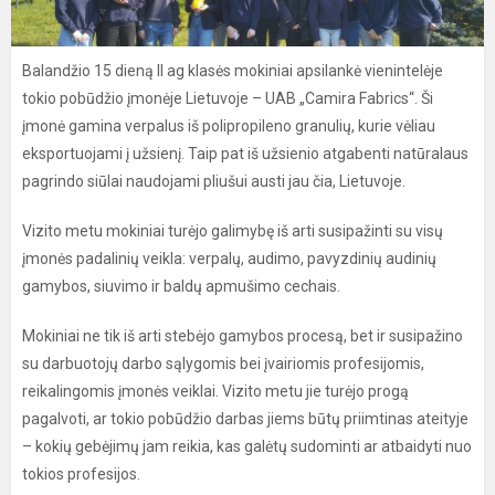
Balandžio 15 dieną II ag klasės mokiniai apsilankė vienintelėje
tokio pobūdžio įmonėje Lietuvoje – UAB „Camira Fabrics“. Ši
įmonė gamina verpalus iš polipropileno granulių, kurie vėliau
eksportuojami į užsienį. Taip pat iš užsienio atgabenti natūralaus
pagrindo siūlai naudojami pliušui austi jau čia, Lietuvoje.
Vizito metu mokiniai turėjo galimybę iš arti susipažinti su visų
įmonės padalinių veikla: verpalų, audimo, pavyzdinių audinių
gamybos, siuvimo ir baldų apmušimo cechais.
Mokiniai ne tik iš arti stebėjo gamybos procesą, bet ir susipažino
su darbuotojų darbo sąlygomis bei įvairiomis profesijomis,
reikalingomis įmonės veiklai. Vizito metu jie turėjo progą
pagalvoti, ar tokio pobūdžio darbas jiems būtų priimtinas ateityje
– kokių gebėjimų jam reikia, kas galėtų sudominti ar atbaidyti nuo
tokios profesijos.