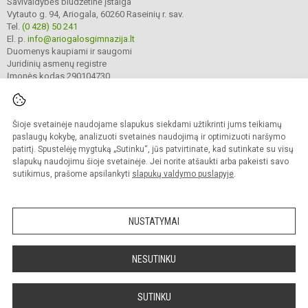
Savivaldybės biudžetinė įstaiga
Vytauto g. 94, Ariogala, 60260 Raseinių r. sav.
Tel.
(0 428) 50 241
El. p.
info@ariogalosgimnazija.lt
Duomenys kaupiami ir saugomi
Juridinių asmenų registre
Įmonės kodas 290104730
Šioje svetainėje naudojame slapukus siekdami užtikrinti jums teikiamų
© 2022. Raseinių r. Ariogalos gimnazija. Visos teisės saugomos.
Kopijuoti turinį be raštiško gimnazijos sutikimo griežtai draudžiama.
paslaugų kokybę, analizuoti svetainės naudojimą ir optimizuoti naršymo
patirtį. Spustelėję mygtuką „Sutinku“, jūs patvirtinate, kad sutinkate su visų
Prieinamumo paraiška
Slapukų valdymas
slapukų naudojimu šioje svetainėje. Jei norite atšaukti arba pakeisti savo
sutikimus, prašome apsilankyti
slapukų valdymo puslapyje
.
Sumanus būdas atnaujinti
mokyklos interneto
svetainę
NUSTATYMAI
NESUTINKU
SUTINKU