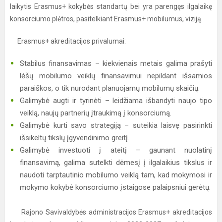
laikytis Erasmus+ kokybės standartų bei yra parengęs ilgalaikę
konsorciumo plėtros, pasitelkiant Erasmus+ mobilumus, viziją.
Erasmus+ akreditacijos privalumai:
Stabilus finansavimas – kiekvienais metais galima prašyti
lėšų mobilumo veiklų finansavimui nepildant išsamios
paraiškos, o tik nurodant planuojamų mobilumų skaičių.
Galimybė augti ir tyrinėti – leidžiama išbandyti naujo tipo
veiklą, naujų partnerių įtraukimą į konsorciumą.
Galimybė kurti savo strategiją – suteikia laisvę pasirinkti
išsikeltų tikslų įgyvendinimo greitį.
Galimybė investuoti į ateitį – gaunant nuolatinį
finansavimą, galima sutelkti dėmesį į ilgalaikius tikslus ir
naudoti tarptautinio mobilumo veiklą tam, kad mokymosi ir
mokymo kokybė konsorciumo įstaigose palaipsniui gerėtų.
Rajono Savivaldybės administracijos Erasmus+ akreditacijos