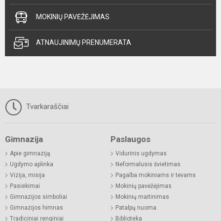
MOKINIŲ PAVĖŽĖJIMAS
ATNAUJINIMŲ PRENUMERATA
Tvarkaraščiai
Gimnazija
Paslaugos
Apie gimnaziją
Vidurinis ugdymas
Ugdymo aplinka
Neformalusis švietimas
Vizija, misija
Pagalba mokiniams ir tėvams
Pasiekimai
Mokinių pavėžėjimas
Gimnazijos simboliai
Mokinių maitinimas
Gimnazijos himnas
Patalpų nuoma
Tradiciniai renginiai
Biblioteka