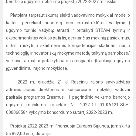
bendrojo ugdymo mobilumo projektų 2022-2027 m. tikslai:
Plėtojant tarptautiškumą siekti vadovavimo mokyklai modelio
kaitos: perkeliant prioritetą nuo infrastruktūros valdymo į
ugdymo turinio vadybą; atrasti ir pritaikyti STEAM tyrimų ir
eksperimentinės veiklos patirtis, gerinančias mokinių pasiekimus;
didinti mokytojų skaitmenines kompetencijas skatinant naujų
technologijų ir novatoriškų mokymo metodų taikymą pamokose/
veiklose; atrasti ir pritaikyti patirtis rengiantis įtraukiojo ugdymo
įgyvendinimui rajono mokyklose.
2022 m. gruodžio 21 d. Raseinių rajono savivaldybės
administracijos direktorius ir konsorciumo mokyklų vadovai
pasirašė programos Erasmus+ 1 pagrindinio veiksmo bendrojo
ugdymo mobilumo projekto Nr. 2022-1-LT01-KA121-SCH-
000060584 vykdymo konsorciumo sutartį 2022-2023 m.
Projektą 2022-2023 m. finansuoja Europos Sąjunga, jam skirta
55 892,00 eurų dotacija.