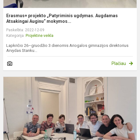
Erasmus+ projekto „Patyriminis ugdymas. Augdamas
Atsakingai Auginu“ mokymos...
Paskelbta: 2022-12-09
Kategorija:
Projektinė veikla
Lapkričio 26–gruodžio 3 dienomis Ariogalos gimnazijos direktorius
Arvydas Stanku...
Plačiau
S
s
B