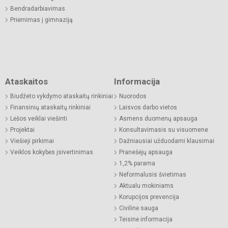
Bendradarbiavimas
Priėmimas į gimnaziją
Ataskaitos
Informacija
Biudžeto vykdymo ataskaitų rinkiniai
Nuorodos
Finansinių ataskaitų rinkiniai
Laisvos darbo vietos
Lėšos veiklai viešinti
Asmens duomenų apsauga
Projektai
Konsultavimasis su visuomene
Viešieji pirkimai
Dažniausiai užduodami klausimai
Veiklos kokybės įsivertinimas
Pranešėjų apsauga
1,2% parama
Neformalusis švietimas
Aktualu mokiniams
Korupcijos prevencija
Civilinė sauga
Teisinė informacija