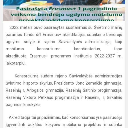
2022 metais buvo pasirašytas susitarimas su Švietimo mainų
paramos fondu dėl Erasmus+ akreditacijos suteikimo bendrojo
ugdymo srityje ir rajono Savivaldybės administracija, kaip
mobilumo konsorciumo koordinatorius, tapo
akredituota Erasmus+ programos institucija 2022-2027 m.
laikotarpiui.
Konsorciumą sudaro rajono Savivaldybės administracijos
Švietimo ir sporto skyrius, Prezidento Jono Žemaičio gimnazija,
Raseinių r. Ariogalos gimnazija, Raseinių Šaltinio progimnazija,
Raseinių Viktoro Petkaus progimnazija ir Raseinių r. Girkalnio
pagrindinė mokykla.
Akreditacija tai pripažinimas, kad konsorciumas yra pasiruošęs
įgyvendinti aukštos kokybės mobilumo projektus ir sutinka