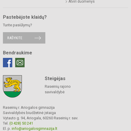
Atviri duomenys
Pastebėjote klaidų?
Turite pasiūlymų?
RAŠYKITE
Bendraukime
Steigėjas
Raseinių rajono
savivaldybė
Raseinių r. Ariogalos gimnazija
Savivaldybės biudžetinė įstaiga
Vytauto g. 94, Ariogala, 60260 Raseinių r. sav.
Tel.
(0 428) 50 241
El. p.
info@ariogalosgimnazija.lt