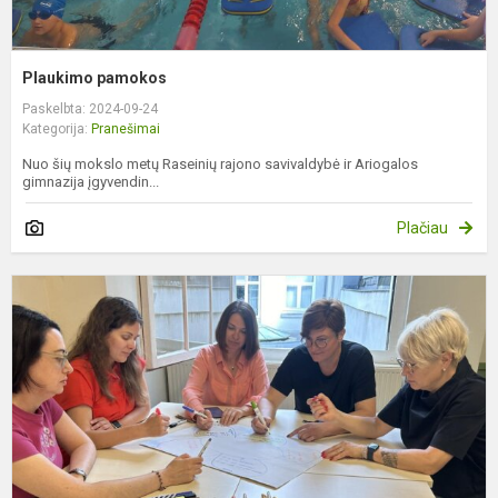
Plaukimo pamokos
Paskelbta: 2024-09-24
Kategorija:
Pranešimai
Nuo šių mokslo metų Raseinių rajono savivaldybė ir Ariogalos
gimnazija įgyvendin...
Plačiau
P
E
+
e
l
k
A