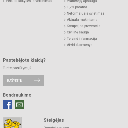
Veiklos kokybės įsivertinimas
Pranešėjų apsauga
1,2% parama
Neformalusis švietimas
Aktualu mokiniams
Korupcijos prevencija
Civilinė sauga
Teisinė informacija
Atviri duomenys
Pastebėjote klaidų?
Turite pasiūlymų?
RAŠYKITE
Bendraukime
Steigėjas
Raseinių rajono