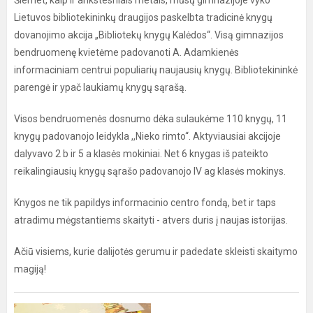
Šiemet, kaip ir ankstesniais metais, mūsų gimnazijoje vyko
Lietuvos bibliotekininkų draugijos paskelbta tradicinė knygų
dovanojimo akcija „Bibliotekų knygų Kalėdos“. Visą gimnazijos
bendruomenę kvietėme padovanoti A. Adamkienės
informaciniam centrui populiarių naujausių knygų. Bibliotekininkė
parengė ir ypač laukiamų knygų sąrašą.
Visos bendruomenės dosnumo dėka sulaukėme 110 knygų, 11
knygų padovanojo leidykla ,,Nieko rimto“. Aktyviausiai akcijoje
dalyvavo 2 b ir 5 a klasės mokiniai. Net 6 knygas iš pateikto
reikalingiausių knygų sąrašo padovanojo IV ag klasės mokinys.
Knygos ne tik papildys informacinio centro fondą, bet ir taps
atradimu mėgstantiems skaityti - atvers duris į naujas istorijas.
Ačiū visiems, kurie dalijotės gerumu ir padedate skleisti skaitymo
magiją!