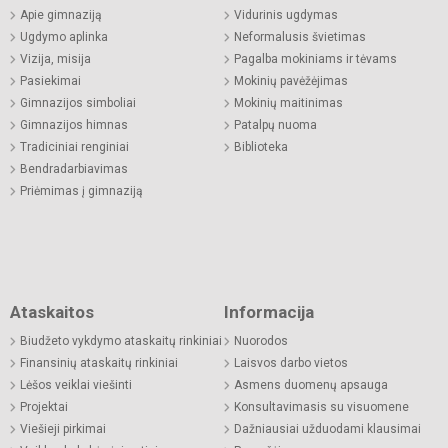
Apie gimnaziją
Vidurinis ugdymas
Ugdymo aplinka
Neformalusis švietimas
Vizija, misija
Pagalba mokiniams ir tėvams
Pasiekimai
Mokinių pavėžėjimas
Gimnazijos simboliai
Mokinių maitinimas
Gimnazijos himnas
Patalpų nuoma
Tradiciniai renginiai
Biblioteka
Bendradarbiavimas
Priėmimas į gimnaziją
Ataskaitos
Informacija
Biudžeto vykdymo ataskaitų rinkiniai
Nuorodos
Finansinių ataskaitų rinkiniai
Laisvos darbo vietos
Lėšos veiklai viešinti
Asmens duomenų apsauga
Projektai
Konsultavimasis su visuomene
Viešieji pirkimai
Dažniausiai užduodami klausimai