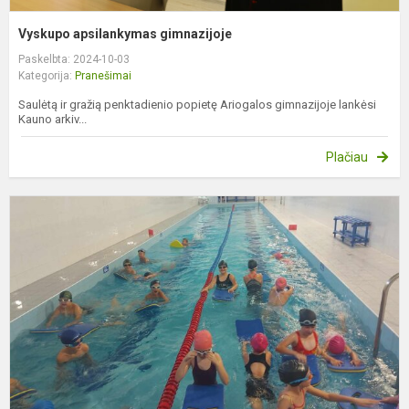
Vyskupo apsilankymas gimnazijoje
Paskelbta: 2024-10-03
Kategorija:
Pranešimai
Saulėtą ir gražią penktadienio popietę Ariogalos gimnazijoje lankėsi
Kauno arkiv...
Plačiau
P
p