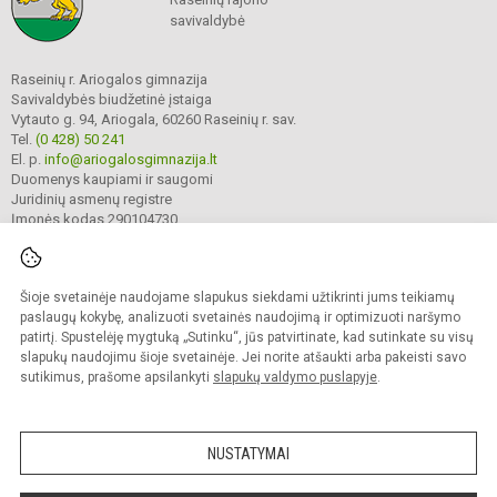
savivaldybė
Raseinių r. Ariogalos gimnazija
Savivaldybės biudžetinė įstaiga
Vytauto g. 94, Ariogala, 60260 Raseinių r. sav.
Tel.
(0 428) 50 241
El. p.
info@ariogalosgimnazija.lt
Duomenys kaupiami ir saugomi
Juridinių asmenų registre
Įmonės kodas 290104730
Šioje svetainėje naudojame slapukus siekdami užtikrinti jums teikiamų
© 2022. Raseinių r. Ariogalos gimnazija. Visos teisės saugomos.
Kopijuoti turinį be raštiško gimnazijos sutikimo griežtai draudžiama.
paslaugų kokybę, analizuoti svetainės naudojimą ir optimizuoti naršymo
patirtį. Spustelėję mygtuką „Sutinku“, jūs patvirtinate, kad sutinkate su visų
Prieinamumo paraiška
Slapukų valdymas
slapukų naudojimu šioje svetainėje. Jei norite atšaukti arba pakeisti savo
sutikimus, prašome apsilankyti
slapukų valdymo puslapyje
.
Sumanus būdas atnaujinti
mokyklos interneto
svetainę
NUSTATYMAI