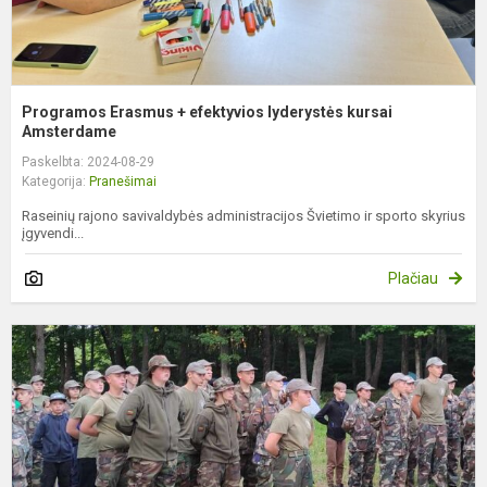
Programos Erasmus + efektyvios lyderystės kursai
Amsterdame
Paskelbta: 2024-08-29
Kategorija:
Pranešimai
Raseinių rajono savivaldybės administracijos Švietimo ir sporto skyrius
įgyvendi...
Plačiau
J
š
t
p