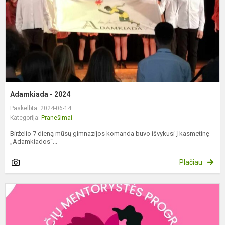
Adamkiada - 2024
Paskelbta: 2024-06-14
Kategorija:
Pranešimai
Birželio 7 dieną mūsų gimnazijos komanda buvo išvykusi į kasmetinę
„Adamkiados“...
Plačiau
1
2
3