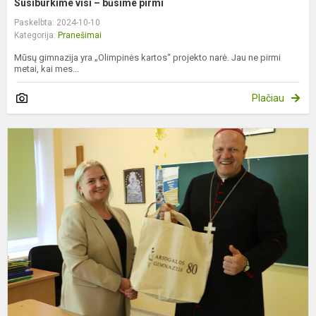
Susiburkime visi – būsime pirmi
Paskelbta: 2024-10-10
Kategorija:
Pranešimai
Mūsų gimnazija yra „Olimpinės kartos“ projekto narė. Jau ne pirmi
metai, kai mes...
Plačiau
V
a
g