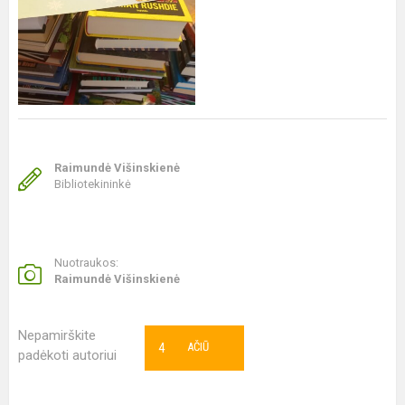
Raimundė Višinskienė
Bibliotekininkė
Nuotraukos:
Raimundė Višinskienė
Nepamirškite
4
AČIŪ
padėkoti autoriui