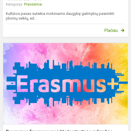
Kategorija:
Pranešimai
Kultūros pasas suteikia mokiniams daugybę galimybių pasirinkti
įdomių veiklų, ed...
Plačiau
P
E
p
t
g