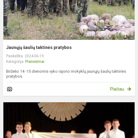
Jaunųjų šaulių taktinės pratybos
Paskelbta: 2024-06-19
Kategorija:
Pranešimai
Birželio 14 -15 dienomis vyko rajono mokyklų jaunųjų šaulių taktinės
pratybos.
Plačiau
A
-
2