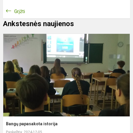
Grįžti
Ankstesnės naujienos
B
p
i
Bangų papasakota istorija
Paskelbta: 2024-12-05