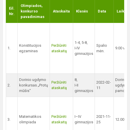
Olimpiados,
Eil.
konkurso
Ataskaita
Klasės
Data
Laikas
Nr.
pavadinimas
1-4, 5-8,
Konstitucijos
Peržiūrėti
Spalio
1.
I-IV
9.00 val.
egzaminas
ataskaitą
mėn.
gimnazijos
Dorinio ugdymo
8,
Dorinio
Peržiūrėti
2022-02-
2.
konkursas „Protų
I-II
ugdymo
ataskaitą
11
mūšis“
gimnazijos
pamokų 
Matematikos
Peržiūrėti
I–IV
2021-11-
3.
12.00 val
olimpiada
ataskaitą
gimnazijos
25