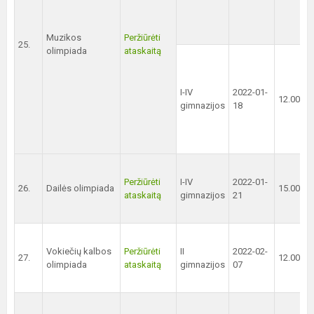
Muzikos
Peržiūrėti
25.
olimpiada
ataskaitą
I-IV
2022-01-
12.00 val
gimnazijos
18
Peržiūrėti
I-IV
2022-01-
26.
Dailės olimpiada
15.00 val
ataskaitą
gimnazijos
21
Vokiečių kalbos
Peržiūrėti
II
2022-02-
27.
12.00 val
olimpiada
ataskaitą
gimnazijos
07