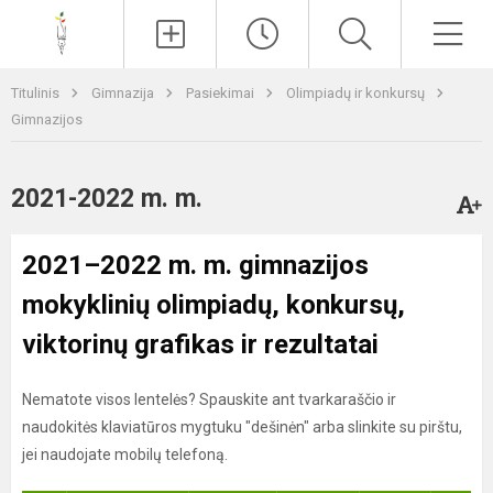
Paieška
Men
Titulinis
Gimnazija
Pasiekimai
Olimpiadų ir konkursų
Gimnazijos
2021-2022 m. m.
2021–2022 m. m. gimnazijos
mokyklinių olimpiadų, konkursų,
viktorinų grafikas ir rezultatai
Nematote visos lentelės? Spauskite ant tvarkaraščio ir
naudokitės klaviatūros mygtuku "dešinėn" arba slinkite su pirštu,
jei naudojate mobilų telefoną.