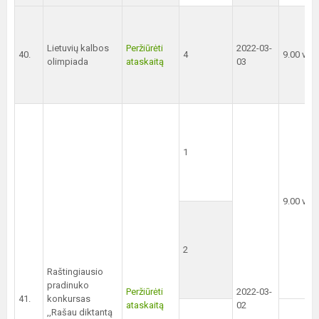
Lietuvių kalbos
Peržiūrėti
2022-03-
40.
4
9.00 val.
olimpiada
ataskaitą
03
1
9.00 val.
2
Raštingiausio
pradinuko
Peržiūrėti
2022-03-
41.
konkursas
ataskaitą
02
,,Rašau diktantą