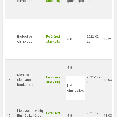
olimpiada
ataskaitą
gimnazijos
23
Biologijos
Peržiūrėti
2022-02-
15.
5-8
12 val.
olimpiada
ataskaitą
25
5-8
Meninio
Peržiūrėti
2021-12-
16.
skaitymo
13.00 val
ataskaitą
10
konkursas
I-IV
gimnazijos
Lietuvos mokinių
Peržiūrėti
2021-12-
17.
Etninės kultūros
5-8
13.00