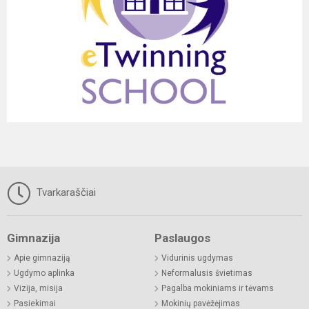
Tvarkaraščiai
Gimnazija
Paslaugos
Apie gimnaziją
Vidurinis ugdymas
Ugdymo aplinka
Neformalusis švietimas
Vizija, misija
Pagalba mokiniams ir tėvams
Pasiekimai
Mokinių pavėžėjimas