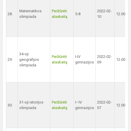
Matematikos
Peržiūrėti
2022-02-
28.
5-8
12.00 val
olimpiada
ataskaitą
10
34-oji
Peržiūrėti
I-IV
2022-02-
29.
geografijos
12.00 val
ataskaitą
gimnazijos
09
olimpiada
31-oji istorijos
Peržiūrėti
I–IV
2022-02-
30.
12.00 val
olimpiada
ataskaitą
gimnazijos
07