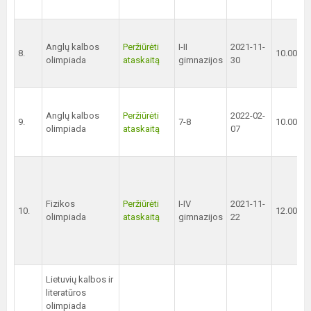
Anglų kalbos
Peržiūrėti
I-II
2021-11-
8.
10.00 val
olimpiada
ataskaitą
gimnazijos
30
Anglų kalbos
Peržiūrėti
2022-02-
9.
7-8
10.00 val
olimpiada
ataskaitą
07
Fizikos
Peržiūrėti
I-IV
2021-11-
10.
12.00 val
olimpiada
ataskaitą
gimnazijos
22
Lietuvių kalbos ir
literatūros
olimpiada