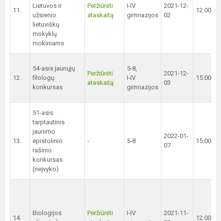
Lietuvos ir
Peržiūrėti
I-IV
2021-12-
11.
12.00 val
užsienio
ataskaitą
gimnazijos
02
lietuviškų
mokyklų
mokiniams
54-asis jaunųjų
5-8,
Peržiūrėti
2021-12-
12.
filologų
I-IV
15.00 val
ataskaitą
03
konkursas
gimnazijos
51-asis
tarptautinis
jaunimo
2022-01-
13.
epistolinio
-
5-8
15.00 val
07
rašinio
konkursas
(neįvyko)
Biologijos
Peržiūrėti
I-IV
2021-11-
14.
12.00 val