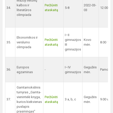
Mažoji lietuvių
kalbos ir
Peržiūrėti
2022-03-
34.
5-8
12.00 val
literatūros
ataskaitą
03
olimpiada
I–II
Ekonomikos ir
Peržiūrėti
gimnazijos
Kovo
35.
verslumo
8.00 val.
ataskaitą
III
mėn.
olimpiada
gimnazijos
Europos
I–IV
Gegužės
36.
-
Pamokų 
egzaminas
gimnazijos
mėn.
Gamtamokslinis
turnyras ,,Gamta-
vienintelė knyga,
Peržiūrėti
Gegužės
37.
3 a, b, c
9.00 val.
kurios kiekvienas
ataskaitą
mėn.
puslapis
prasmingas”