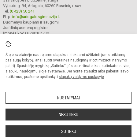
Savivaldybės biudžetinė įstaiga
Vytauto g. 94, Ariogala, 60260 Raseinių r. sav.
Tel.
(0 428) 50 241
El. p.
info@ariogalosgimnazija.lt
Duomenys kaupiami ir saugomi
Juridinių asmenų registre
Įmonės kodas 290104730
Šioje svetainėje naudojame slapukus siekdami užtikrinti jums teikiamų
© 2022. Raseinių r. Ariogalos gimnazija. Visos teisės saugomos.
Kopijuoti turinį be raštiško gimnazijos sutikimo griežtai draudžiama.
paslaugų kokybę, analizuoti svetainės naudojimą ir optimizuoti naršymo
patirtį. Spustelėję mygtuką „Sutinku“, jūs patvirtinate, kad sutinkate su visų
Prieinamumo paraiška
Slapukų valdymas
slapukų naudojimu šioje svetainėje. Jei norite atšaukti arba pakeisti savo
sutikimus, prašome apsilankyti
slapukų valdymo puslapyje
.
Sumanus būdas atnaujinti
mokyklos interneto
svetainę
NUSTATYMAI
NESUTINKU
SUTINKU