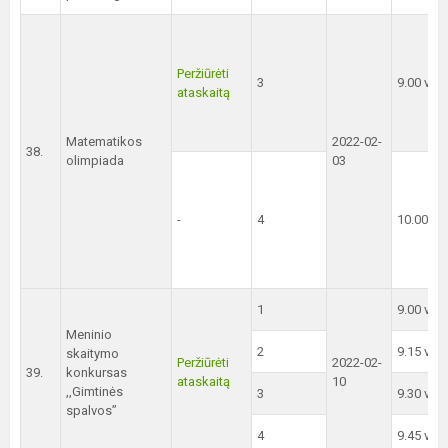
Peržiūrėti
3
9.00 val.
ataskaitą
Matematikos
2022-02-
38.
olimpiada
03
-
4
10.00 val
1
9.00 val.
Meninio
2
9.15 val.
skaitymo
Peržiūrėti
2022-02-
39.
konkursas
ataskaitą
10
,,Gimtinės
3
9.30 val.
spalvos”
4
9.45 val.