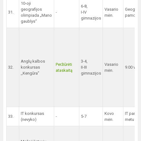
10-oji
6-8,
geografijos
Vasario
Geografi
31.
-
I-IV
olimpiada „Mano
mėn.
pamokų 
gimnazijos
gaublys“
Anglų kalbos
3-4,
Peržiūrėti
Vasario
32.
konkursas
II-III
9.00 val.
ataskaitą
mėn.
,,Kengūra”
gimnazijos
IT konkursas
Kovo
IT pamo
33.
-
5-7
(nevyko)
mėn.
metu