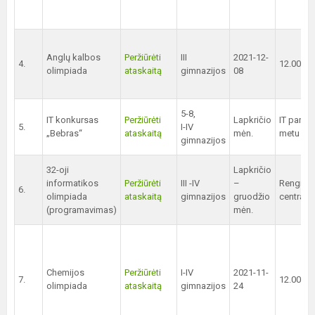
Anglų kalbos
Peržiūrėti
III
2021-12-
4.
12.00 val
olimpiada
ataskaitą
gimnazijos
08
5-8,
IT konkursas
Peržiūrėti
Lapkričio
IT pamo
5.
I-IV
„Bebras“
ataskaitą
mėn.
metu
gimnazijos
32-oji
Lapkričio
informatikos
Peržiūrėti
III -IV
–
Renginy
6.
olimpiada
ataskaitą
gimnazijos
gruodžio
centrali
(programavimas)
mėn.
Chemijos
Peržiūrėti
I-IV
2021-11-
7.
12.00 val
olimpiada
ataskaitą
gimnazijos
24