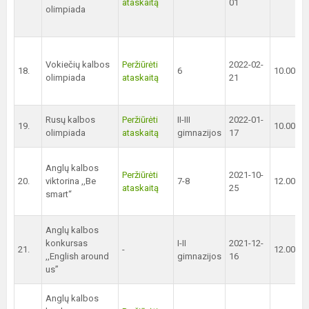
ataskaitą
01
olimpiada
Vokiečių kalbos
Peržiūrėti
2022-02-
18.
6
10.00 val
olimpiada
ataskaitą
21
Rusų kalbos
Peržiūrėti
II-III
2022-01-
19.
10.00 val
olimpiada
ataskaitą
gimnazijos
17
Anglų kalbos
Peržiūrėti
2021-10-
20.
viktorina ,,Be
7-8
12.00 val
ataskaitą
25
smart‘‘
Anglų kalbos
konkursas
I-II
2021-12-
21.
-
12.00 val
,,English around
gimnazijos
16
us”
Anglų kalbos