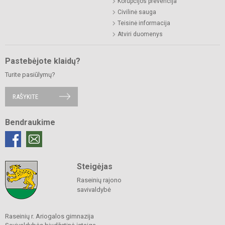
Korupcijos prevencija
Civilinė sauga
Teisinė informacija
Atviri duomenys
Pastebėjote klaidų?
Turite pasiūlymų?
RAŠYKITE
Bendraukime
Steigėjas
Raseinių rajono
savivaldybė
Raseinių r. Ariogalos gimnazija