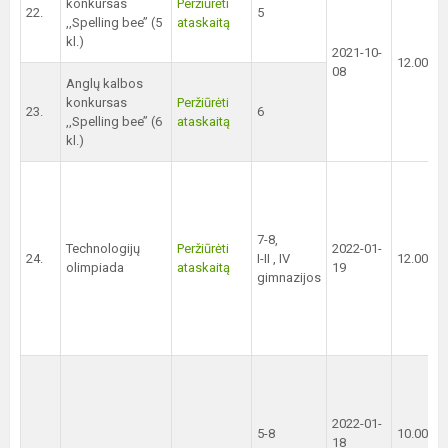
konkursas
Peržiūrėti
22.
5
,,Spelling bee’’ (5
ataskaitą
kl.)
2021-10-
12.00 val
08
Anglų kalbos
konkursas
Peržiūrėti
23.
6
,,Spelling bee’’ (6
ataskaitą
kl.)
7-8,
Technologijų
Peržiūrėti
2022-01-
24.
I-II , IV
12.00 val
olimpiada
ataskaitą
19
gimnazijos
2022-01-
5-8
10.00 val
18