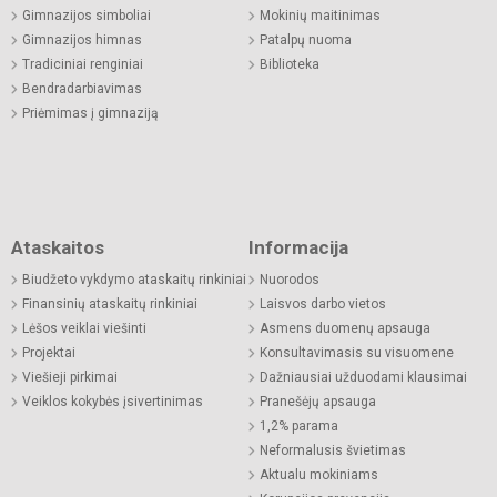
Gimnazijos simboliai
Mokinių maitinimas
Gimnazijos himnas
Patalpų nuoma
Tradiciniai renginiai
Biblioteka
Bendradarbiavimas
Priėmimas į gimnaziją
Ataskaitos
Informacija
Biudžeto vykdymo ataskaitų rinkiniai
Nuorodos
Finansinių ataskaitų rinkiniai
Laisvos darbo vietos
Lėšos veiklai viešinti
Asmens duomenų apsauga
Projektai
Konsultavimasis su visuomene
Viešieji pirkimai
Dažniausiai užduodami klausimai
Veiklos kokybės įsivertinimas
Pranešėjų apsauga
1,2% parama
Neformalusis švietimas
Aktualu mokiniams