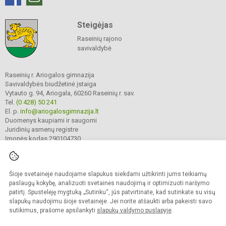
Steigėjas
Raseinių rajono
savivaldybė
Raseinių r. Ariogalos gimnazija
Savivaldybės biudžetinė įstaiga
Vytauto g. 94, Ariogala, 60260 Raseinių r. sav.
Tel.
(0 428) 50 241
El. p.
info@ariogalosgimnazija.lt
Duomenys kaupiami ir saugomi
Juridinių asmenų registre
Įmonės kodas 290104730
Šioje svetainėje naudojame slapukus siekdami užtikrinti jums teikiamų
© 2022. Raseinių r. Ariogalos gimnazija. Visos teisės saugomos.
Kopijuoti turinį be raštiško gimnazijos sutikimo griežtai draudžiama.
paslaugų kokybę, analizuoti svetainės naudojimą ir optimizuoti naršymo
patirtį. Spustelėję mygtuką „Sutinku“, jūs patvirtinate, kad sutinkate su visų
Prieinamumo paraiška
Slapukų valdymas
slapukų naudojimu šioje svetainėje. Jei norite atšaukti arba pakeisti savo
sutikimus, prašome apsilankyti
slapukų valdymo puslapyje
.
Sumanus būdas atnaujinti
mokyklos interneto