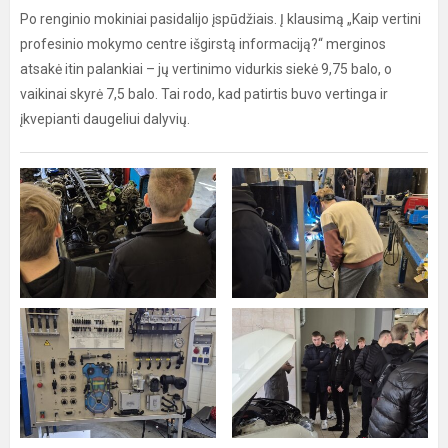
Po renginio mokiniai pasidalijo įspūdžiais. Į klausimą „Kaip vertini
profesinio mokymo centre išgirstą informaciją?“ merginos
atsakė itin palankiai – jų vertinimo vidurkis siekė 9,75 balo, o
vaikinai skyrė 7,5 balo. Tai rodo, kad patirtis buvo vertinga ir
įkvepianti daugeliui dalyvių.