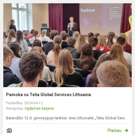
P
s
G
S
L
Pamoka su Telia Global Services Lithuania
Paskelbta: 2024-04-12
Kategorija:
Ugdymas karjerai
Balandžio 12 d. gimnazijoje lankėsi Ieva Urbonaitė „Telia Global Serv...
Plačiau