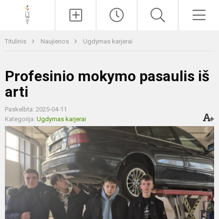
Paieška
Men
Titulinis
Naujienos
Ugdymas karjerai
Profesinio mokymo pasaulis iš
arti
Paskelbta: 2025-04-11
Kategorija:
Ugdymas karjerai