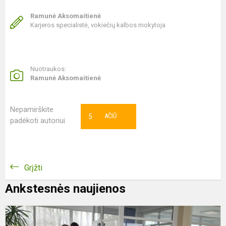
Ramunė Aksomaitienė
Karjeros specialistė, vokiečių kalbos mokytoja
Nuotraukos:
Ramunė Aksomaitienė
Nepamirškite
5
AČIŪ
padėkoti autoriui
Grįžti
Ankstesnės naujienos
A
p