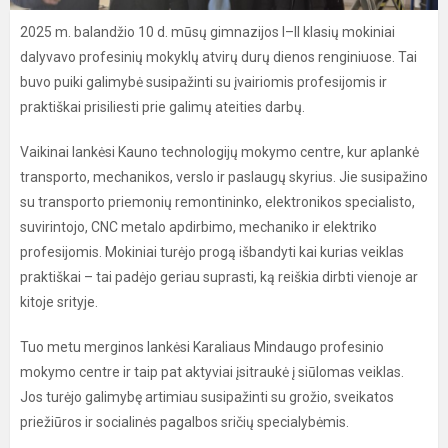
2025 m. balandžio 10 d. mūsų gimnazijos I–II klasių mokiniai
dalyvavo profesinių mokyklų atvirų durų dienos renginiuose. Tai
buvo puiki galimybė susipažinti su įvairiomis profesijomis ir
praktiškai prisiliesti prie galimų ateities darbų.
Vaikinai lankėsi Kauno technologijų mokymo centre, kur aplankė
transporto, mechanikos, verslo ir paslaugų skyrius. Jie susipažino
su transporto priemonių remontininko, elektronikos specialisto,
suvirintojo, CNC metalo apdirbimo, mechaniko ir elektriko
profesijomis. Mokiniai turėjo progą išbandyti kai kurias veiklas
praktiškai – tai padėjo geriau suprasti, ką reiškia dirbti vienoje ar
kitoje srityje.
Tuo metu merginos lankėsi Karaliaus Mindaugo profesinio
mokymo centre ir taip pat aktyviai įsitraukė į siūlomas veiklas.
Jos turėjo galimybę artimiau susipažinti su grožio, sveikatos
priežiūros ir socialinės pagalbos sričių specialybėmis.