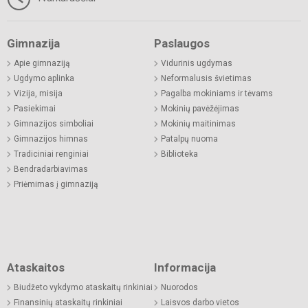
Gimnazija
Paslaugos
Apie gimnaziją
Vidurinis ugdymas
Ugdymo aplinka
Neformalusis švietimas
Vizija, misija
Pagalba mokiniams ir tėvams
Pasiekimai
Mokinių pavėžėjimas
Gimnazijos simboliai
Mokinių maitinimas
Gimnazijos himnas
Patalpų nuoma
Tradiciniai renginiai
Biblioteka
Bendradarbiavimas
Priėmimas į gimnaziją
Ataskaitos
Informacija
Biudžeto vykdymo ataskaitų rinkiniai
Nuorodos
Finansinių ataskaitų rinkiniai
Laisvos darbo vietos