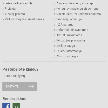
Lėšos veiklai viešinti
Asmens duomenų apsauga
Projektai
Konsultavimasis su visuomene
Viešieji pirkimai
Dažniausiai užduodami klausimai
Veiklos kokybės įsivertinimas
Pranešėjų apsauga
1,2% parama
Neformalusis švietimas
Aktualu mokiniams
Korupcijos prevencija
Civilinė sauga
Teisinė informacija
Atviri duomenys
Pastebėjote klaidų?
Turite pasiūlymų?
RAŠYKITE
Bendraukime