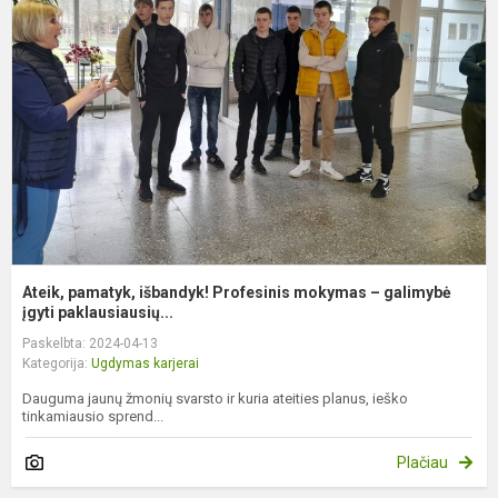
i
P
m
–
g
įg
Ateik, pamatyk, išbandyk! Profesinis mokymas – galimybė
įgyti paklausiausių...
Paskelbta: 2024-04-13
Kategorija:
Ugdymas karjerai
Dauguma jaunų žmonių svarsto ir kuria ateities planus, ieško
tinkamiausio sprend...
Plačiau