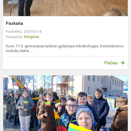
Paskaita
Paskelbta: 2026-03-18
Kategorija:
Renginiai
Kovo 17 d. gimnazijoje lankėsi gydytojas-toksikologas, biomedicinos
mokslų dakta...
Plačiau
T
ž
s
p
K
1