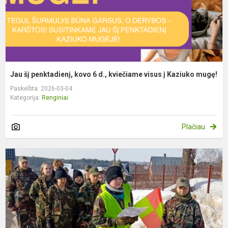
v
į
K
m
Jau šį penktadienį, kovo 6 d., kviečiame visus į Kaziuko mugę!
Paskelbta: 2026-03-04
Kategorija:
Renginiai
Plačiau
J
š
s