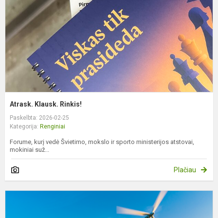
Atrask. Klausk. Rinkis!
Paskelbta: 2026-02-25
Kategorija:
Renginiai
Forume, kurį vedė Švietimo, mokslo ir sporto ministerijos atstovai,
mokiniai suž...
Plačiau
N
e