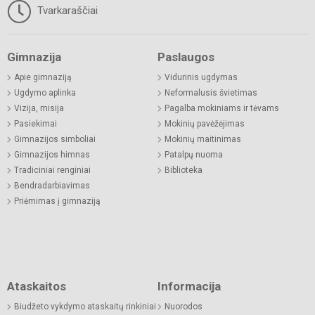
Tvarkaraščiai
Gimnazija
Paslaugos
Apie gimnaziją
Vidurinis ugdymas
Ugdymo aplinka
Neformalusis švietimas
Vizija, misija
Pagalba mokiniams ir tėvams
Pasiekimai
Mokinių pavėžėjimas
Gimnazijos simboliai
Mokinių maitinimas
Gimnazijos himnas
Patalpų nuoma
Tradiciniai renginiai
Biblioteka
Bendradarbiavimas
Priėmimas į gimnaziją
Ataskaitos
Informacija
Biudžeto vykdymo ataskaitų rinkiniai
Nuorodos