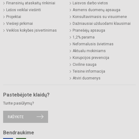
Finansinių ataskaitų rinkiniai
Laisvos darbo vietos
Lėšos veiklai viešinti
Asmens duomenų apsauga
Projektai
Konsultavimasis su visuomene
Viešieji pirkimai
Dažniausiai užduodami klausimai
Veiklos kokybės įsivertinimas
Pranešėjų apsauga
1,2% parama
Neformalusis švietimas
Aktualu mokiniams
Korupcijos prevencija
Civilinė sauga
Teisinė informacija
Atviri duomenys
Pastebėjote klaidų?
Turite pasiūlymų?
RAŠYKITE
Bendraukime