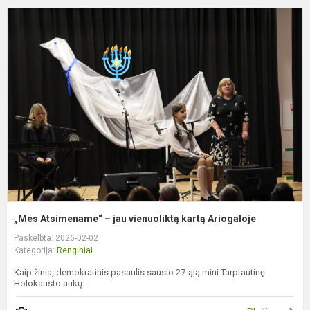
„
A
–
j
v
k
A
„Mes Atsimename“ – jau vienuoliktą kartą Ariogaloje
Paskelbta: 2026-02-02
Kategorija:
Renginiai
Kaip žinia, demokratinis pasaulis sausio 27-ąją mini Tarptautinę
Holokausto aukų...