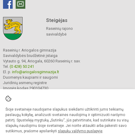
Steigėjas
Raseinių rajono
savivaldybė
Raseinių r. Ariogalos gimnazija
Savivaldybės biudžetinė įstaiga
Vytauto g. 94, Ariogala, 60260 Raseinių r. sav.
Tel.
(0 428) 50 241
El. p.
info@ariogalosgimnazija.lt
Duomenys kaupiami ir saugomi
Juridinių asmenų registre
Įmonės kodas 290104730
Šioje svetainėje naudojame slapukus siekdami užtikrinti jums teikiamų
© 2022. Raseinių r. Ariogalos gimnazija. Visos teisės saugomos.
Kopijuoti turinį be raštiško gimnazijos sutikimo griežtai draudžiama.
paslaugų kokybę, analizuoti svetainės naudojimą ir optimizuoti naršymo
patirtį. Spustelėję mygtuką „Sutinku“, jūs patvirtinate, kad sutinkate su visų
Prieinamumo paraiška
Slapukų valdymas
slapukų naudojimu šioje svetainėje. Jei norite atšaukti arba pakeisti savo
sutikimus, prašome apsilankyti
slapukų valdymo puslapyje
.
Sumanus būdas atnaujinti