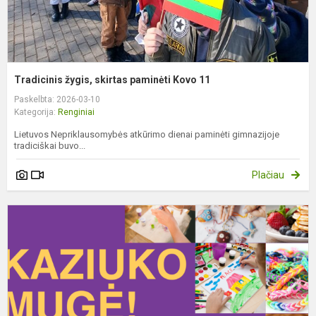
Tradicinis žygis, skirtas paminėti Kovo 11
Paskelbta: 2026-03-10
Kategorija:
Renginiai
Lietuvos Nepriklausomybės atkūrimo dienai paminėti gimnazijoje
tradiciškai buvo...
Plačiau
J
š
p
k
6
d.
k