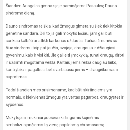
Šiandien Ariogalos gimnazijoje paminėjome Pasaulinę Dauno
sindromo dieną.
Dauno sindromas reiškia, kad žmogus gimsta su šiek tiek kitokia
genetine sandara. Dėl to jis gali mokytis lėčiau, jam gali būti
sunkiau kalbėti ar atlikti kai kurias užduotis. Tačiau žmonės su
šiuo sindromu taip pat jaučia, svajoja, draugauja ir džiaugiasi
gyvenimu, kaip ir visi kiti. Jie gali eiti į mokyklą, turėti draugų, dirbti
ir užsiimti mėgstama veikla. Kartais jiems reikia daugiau laiko,
kantrybės ir pagalbos, bet svarbiausia jiems – draugiškumas ir
supratimas.
Todėl šiandien mes prisimename, kad būti skirtingiems yra
normalu, o kiekvienas žmogus yra vertas pagarbos, draugystės ir
šypsenos.
Mokytojai ir mokiniai puošėsi skirtingomis kojinėmis
simbolizuojančiomis tą vieną papildomą chromosomą.