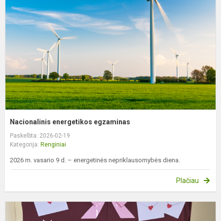
e
Nacionalinis energetikos egzaminas
Paskelbta: 2026-02-19
Kategorija:
Renginiai
2026 m. vasario 9 d. – energetinės nepriklausomybės diena.
Plačiau
V
1