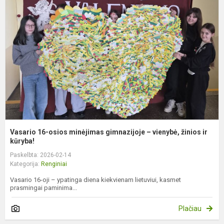
o
m
g
–
v
ž
ir.
Vasario 16-osios minėjimas gimnazijoje – vienybė, žinios ir
kūryba!
Paskelbta: 2026-02-14
Kategorija:
Renginiai
Vasario 16-oji – ypatinga diena kiekvienam lietuviui, kasmet
prasmingai paminima...
Plačiau