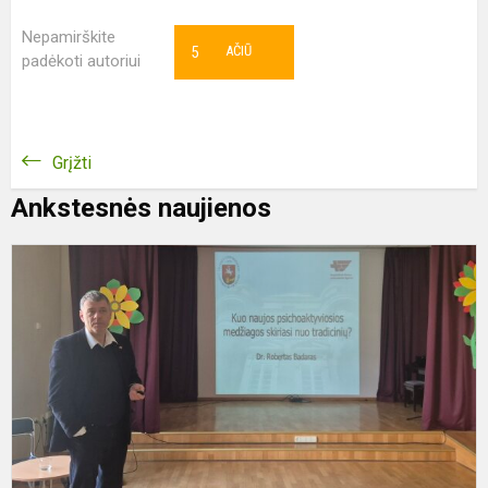
Nepamirškite
5
AČIŪ
padėkoti autoriui
Grįžti
Ankstesnės naujienos
P