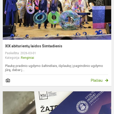
XIX abiturientų laidos Šimtadienis
Paskelbta: 2026-03-01
Kategorija:
Renginiai
Plaukę pradinio ugdymo šaltinėliais, išplaukę į pagrindinio ugdymo
jūrą, dabar j...
Plačiau
A
K
R