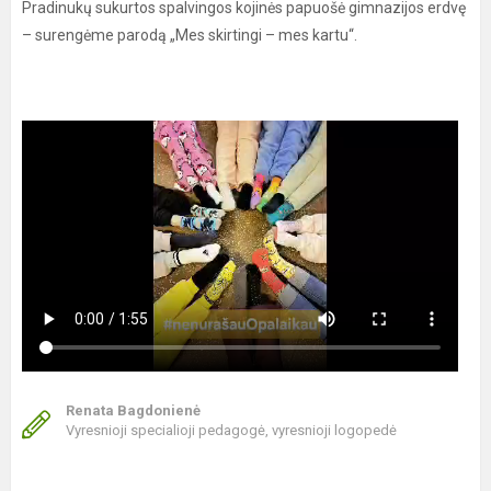
Pradinukų sukurtos spalvingos kojinės papuošė gimnazijos erdvę
– surengėme parodą „Mes skirtingi – mes kartu“.
Renata Bagdonienė
Vyresnioji specialioji pedagogė, vyresnioji logopedė