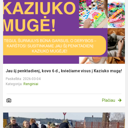
p
k
6
d.
k
v
į
K
m
Jau šį penktadienį, kovo 6 d., kviečiame visus į Kaziuko mugę!
Paskelbta: 2026-03-04
Kategorija:
Renginiai
Plačiau
J
š