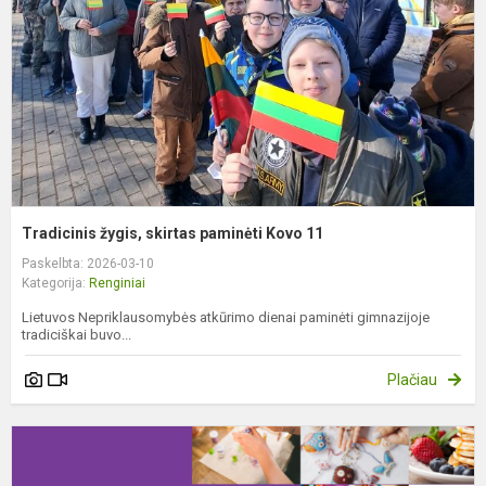
K
1
Tradicinis žygis, skirtas paminėti Kovo 11
Paskelbta: 2026-03-10
Kategorija:
Renginiai
Lietuvos Nepriklausomybės atkūrimo dienai paminėti gimnazijoje
tradiciškai buvo...
Plačiau
J
š