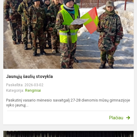
s
Jaunųjų šaulių stovykla
Paskelbta: 2026-03-02
Kategorija:
Renginiai
Paskutinį vasario mėnesio savaitgalį 27-28 dienomis mūsų gimnazijoje
vyko jaunųj...
Plačiau
X