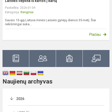
Laisvės liepsna iš kartos į kartą
Paskelbta: 2026-01-09
Kategorija:
Renginiai
Sausio 13-ąją Lietuva minės Laisvės gynėjų dienos 35-metį. Šiai
reikšmingai suka...
Plačiau
Naujienų archyvas
2026