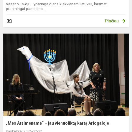
Vasario 16-oji – ypatinga diena kiekvienam lietuviui, kasmet
prasmingai paminima...
Plačiau
„
A
–
j
v
k
A
„Mes Atsimename“ – jau vienuoliktą kartą Ariogaloje
Paskelbta: 2026-02-02