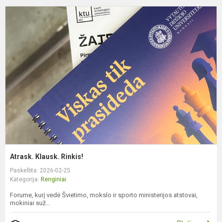
A
K
R
Atrask. Klausk. Rinkis!
Paskelbta: 2026-02-25
Kategorija:
Renginiai
Forume, kurį vedė Švietimo, mokslo ir sporto ministerijos atstovai,
mokiniai suž...