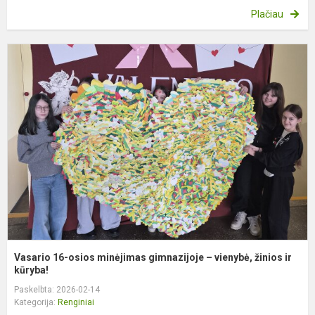
Plačiau
V
1
o
m
g
–
v
ž
ir.
Vasario 16-osios minėjimas gimnazijoje – vienybė, žinios ir
kūryba!
Paskelbta: 2026-02-14
Kategorija:
Renginiai