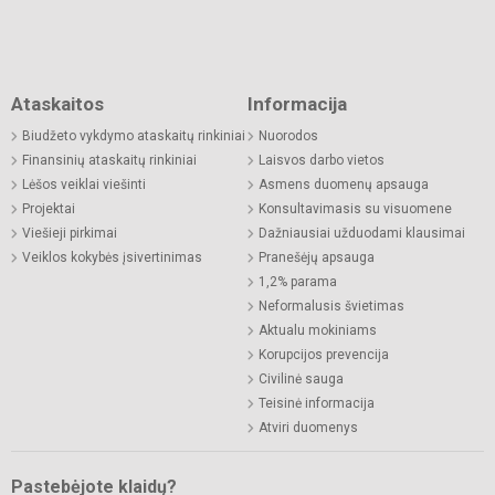
Ataskaitos
Informacija
Biudžeto vykdymo ataskaitų rinkiniai
Nuorodos
Finansinių ataskaitų rinkiniai
Laisvos darbo vietos
Lėšos veiklai viešinti
Asmens duomenų apsauga
Projektai
Konsultavimasis su visuomene
Viešieji pirkimai
Dažniausiai užduodami klausimai
Veiklos kokybės įsivertinimas
Pranešėjų apsauga
1,2% parama
Neformalusis švietimas
Aktualu mokiniams
Korupcijos prevencija
Civilinė sauga
Teisinė informacija
Atviri duomenys
Pastebėjote klaidų?