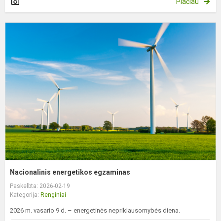
Plačiau
N
e
e
Nacionalinis energetikos egzaminas
Paskelbta: 2026-02-19
Kategorija:
Renginiai
2026 m. vasario 9 d. – energetinės nepriklausomybės diena.