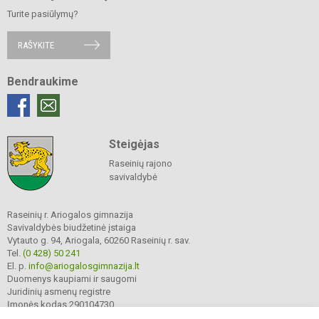
Turite pasiūlymų?
RAŠYKITE
Bendraukime
Steigėjas
Raseinių rajono
savivaldybė
Raseinių r. Ariogalos gimnazija
Savivaldybės biudžetinė įstaiga
Vytauto g. 94, Ariogala, 60260 Raseinių r. sav.
Tel.
(0 428) 50 241
El. p.
info@ariogalosgimnazija.lt
Duomenys kaupiami ir saugomi
Juridinių asmenų registre
Įmonės kodas 290104730