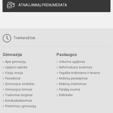
ATNAUJINIMŲ PRENUMERATA
Tvarkaraščiai
Gimnazija
Paslaugos
Apie gimnaziją
Vidurinis ugdymas
Ugdymo aplinka
Neformalusis švietimas
Vizija, misija
Pagalba mokiniams ir tėvams
Pasiekimai
Mokinių pavėžėjimas
Gimnazijos simboliai
Mokinių maitinimas
Gimnazijos himnas
Patalpų nuoma
Tradiciniai renginiai
Biblioteka
Bendradarbiavimas
Priėmimas į gimnaziją