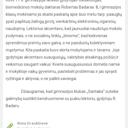
Kovo 17 d. gimnazijoje lankėsi gydytojas-toksikologas,
biomedicinos mokslų daktaras Robertas Badaras. 8, I gimnazijos
klasių mokiniams jis skaitė paskaitą apie šiuo metu tarp paauglių
ypač paplitusį žalingą įprotį, vienkartinių elektroninių cigarečių
naudojimą. Lektorius akcentavo, kad jaunuoliai naudotųsi mokslo
įrodymais, o ne socialinių tinklų „žiniomis“, kad kiekvienas
sprendimus priimtų savo galva, o ne pasiduotų kolektyviniam
mąstymui. Kita paskaita buvo skirta mokytojams ir tėvams. Joje
gydytojas akcentavo suaugusiųjų, valstybės atsakingą požiūrį ir
veiksmus saugant vaikus. Kvietė suaugusiuosius domėtis namie
ir mokykloje vaikų gyvenimu, pastebėti problemas ir jas spręsti
ryžtingai ir aktyviai, o ne palikti savieigai.
Džiaugiamės, kad gimnazijos klubas „Santaka“ suteikė
galimybę susitikti bendruomenei su puikiu lektoriu, gydytoju R.
Badaru.
Rima Draukšienė