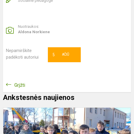
Socialinė pedagogė
Nuotraukos:
Aldona Norkiene
Nepamirškite
5
AČIŪ
padėkoti autoriui
Grįžti
Ankstesnės naujienos
T
ž
s
p