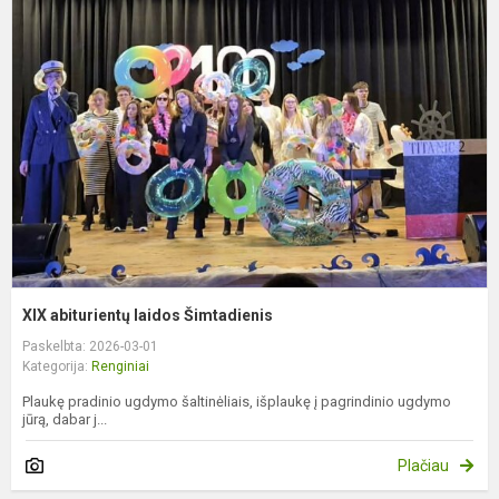
a
l
Š
XIX abiturientų laidos Šimtadienis
Paskelbta: 2026-03-01
Kategorija:
Renginiai
Plaukę pradinio ugdymo šaltinėliais, išplaukę į pagrindinio ugdymo
jūrą, dabar j...
Plačiau