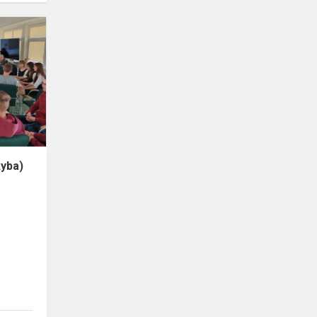
Dorinio
ugdymo
(etika,
tikyba)
konkursas
,,Protų
mūšis“
kyba)