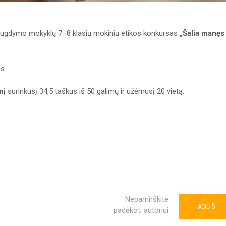
o ugdymo mokyklų 7–8 klasių mokinių etikos konkursas
„Šalia manęs
s.
nį
surinkusį 34,5 taškus iš 50 galimų ir užėmusį 20 vietą.
Nepamirškite
5
AČIŪ
padėkoti autoriui