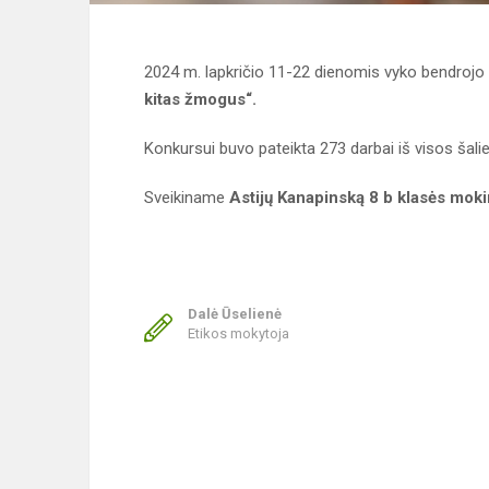
2024 m. lapkričio 11-22 dienomis vyko bendroj
kitas žmogus“.
Konkursui buvo pateikta 273 darbai iš visos šalie
Sveikiname
Astijų Kanapinską 8 b klasės moki
Dalė Ūselienė
Etikos mokytoja