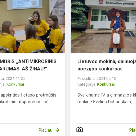
PROTMŪŠIS
,,ANTIMIKROBINIS
ATSPARUMAS:
AŠ
ŽINAU!”
MŪŠIS ,,ANTIMIKROBINIS
Lietuvos mokinių dainuo
ARUMAS: AŠ ŽINAU!”
poezijos konkursas
ta: 2024-11-25
Paskelbta: 2024-05-13
ija:
Konkursai
Kategorija:
Konkursai
apskrities I etapo protmūšis
Sveikiname IV a gimnazijos k
ikrobinis atsparumas: aš
mokinę Eveliną Dubauskaitę.
Plačiau
Pla