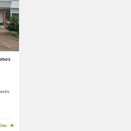
Lietuvos
mokinių
dainuojamos
poezijos
konkursas
jamos
lasės
čiau