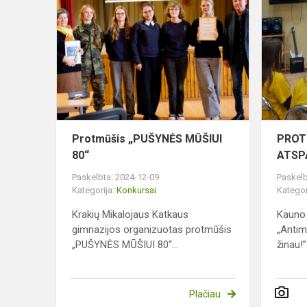
Protmūšis
„PUŠYNĖS
MŪŠIUI
80“
Protmūšis „PUŠYNĖS MŪŠIUI
PROT
80“
ATSP
Paskelbta: 2024-12-09
Paskelb
Kategorija:
Konkursai
Kategor
Krakių Mikalojaus Katkaus
Kauno 
gimnazijos organizuotas protmūšis
„Antim
„PUŠYNĖS MŪŠIUI 80“...
žinau!”
Plačiau