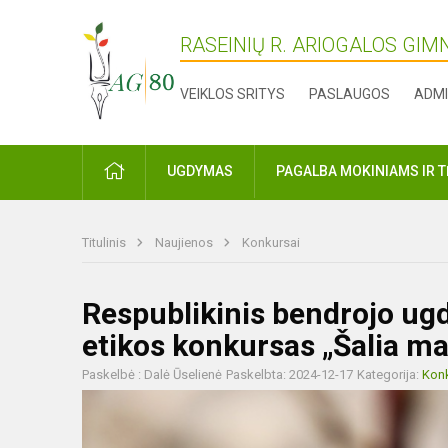
RASEINIŲ R. ARIOGALOS GIM
VEIKLOS SRITYS
PASLAUGOS
ADMI
PRADŽIA
UGDYMAS
PAGALBA MOKINIAMS IR 
Titulinis
Naujienos
Konkursai
Respublikinis bendrojo ug
etikos konkursas „Šalia m
Paskelbė : Dalė Ūselienė
Paskelbta: 2024-12-17
Kategorija:
Konk