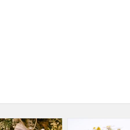
Kalėdiniai
angelai