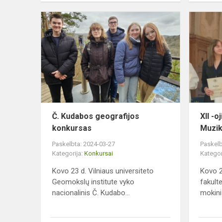
Č.
Kudabos
geografijos
konkursas
Č. Kudabos geografijos
XII -o
konkursas
Muzik
Paskelbta: 2024-03-27
Paskelb
Kategorija:
Konkursai
Kategor
Kovo 23 d. Vilniaus universiteto
Kovo 2
Geomokslų institute vyko
fakulte
nacionalinis Č. Kudabo...
mokini