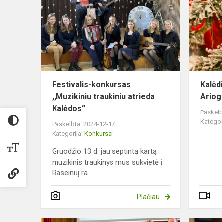
,,Muzikiniu
traukiniu
atrieda
Kalėdos“
Festivalis-konkursas
Kalėd
,,Muzikiniu traukiniu atrieda
Ariog
Kalėdos“
Paskelb
Kategor
Paskelbta: 2024-12-17
Kategorija:
Konkursai
Gruodžio 13 d. jau septintą kartą
muzikinis traukinys mus sukvietė į
Raseinių ra...
Plačiau