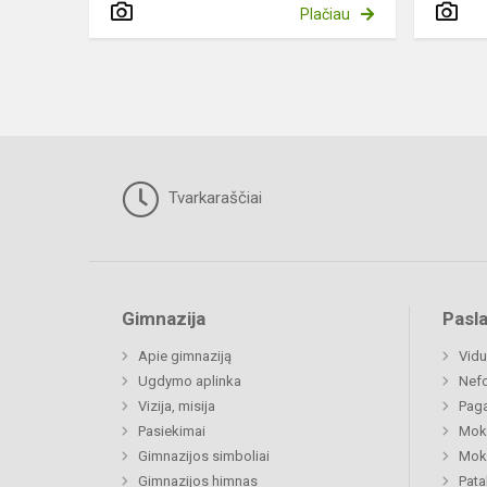
Plačiau
Tvarkaraščiai
Gimnazija
Pasl
Apie gimnaziją
Vidu
Ugdymo aplinka
Nefo
Vizija, misija
Paga
Pasiekimai
Moki
Gimnazijos simboliai
Moki
Gimnazijos himnas
Pat