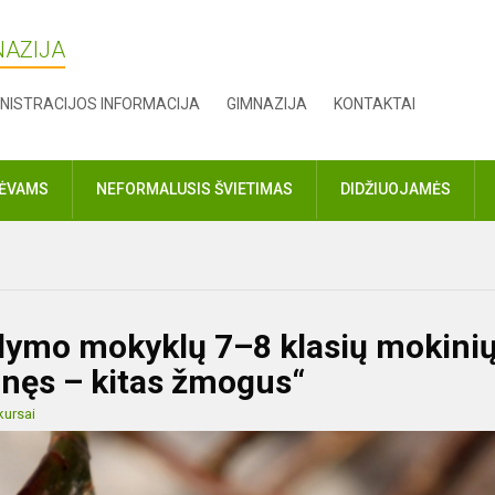
NAZIJA
NISTRACIJOS INFORMACIJA
GIMNAZIJA
KONTAKTAI
TĖVAMS
NEFORMALUSIS ŠVIETIMAS
DIDŽIUOJAMĖS
dymo mokyklų 7–8 klasių mokini
anęs – kitas žmogus“
ursai