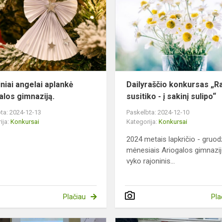
aplankė
Ariogalos
gimnaziją.
iniai angelai aplankė
Dailyraščio konkursas „R
alos gimnaziją.
susitiko - į sakinį sulipo“
ta: 2024-12-13
Paskelbta: 2024-12-10
ija:
Konkursai
Kategorija:
Konkursai
2024 metais lapkričio - gruod
mėnesiais Ariogalos gimnazij
vyko rajoninis...
Plačiau
Pla