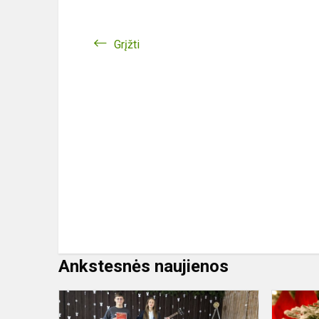
Grįžti
Ankstesnės naujienos
Festivalis-
konkursas