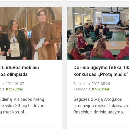
XII
-
oji
Lietuvos
mokinių
Muzikos
olimpiada
ji Lietuvos mokinių
Dorinio ugdymo (etika, ti
os olimpiada
konkursas ,,Protų mūšis“
ta: 2024-03-07
Paskelbta: 2023-05-26
ija:
Konkursai
Kategorija:
Konkursai
 dieną, Klaipėdos menų
Gegužės 25-ąją Ariogalos
te vyko XII -oji Lietuvos
gimnazijos mokiniai dalyvavo
ų muzikos ol...
Raseinių r. dorinio ugdymo...