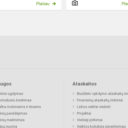
Plačiau
Pla
augos
Ataskaitos
rinis ugdymas
Biudžeto vykdymo ataskaitų rin
rmalusis švietimas
Finansinių ataskaitų rinkiniai
lba mokiniams ir tėvams
Lėšos veiklai viešinti
nių pavėžėjimas
Projektai
nių maitinimas
Viešieji pirkimai
alpų nuoma
Veiklos kokybės įsivertinimas