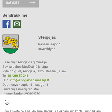
RAŠYKITE
Bendraukime
Steigėjas
Raseinių rajono
savivaldybė
Raseinių r. Ariogalos gimnazija
Savivaldybės biudžetinė įstaiga
Vytauto g. 94, Ariogala, 60260 Raseinių r. sav.
Tel.
(0 428) 50 241
El. p.
info@ariogalosgimnazija.lt
Duomenys kaupiami ir saugomi
Juridinių asmenų registre
Įmonės kodas 290104730
Šioje svetainėje naudojame slapukus siekdami užtikrinti jums teikiamų
© 2022. Raseinių r. Ariogalos gimnazija. Visos teisės saugomos.