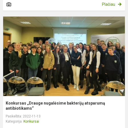
Plačiau
K
„
n
b
a
a
Konkursas „Drauge nugalėsime bakterijų atsparumą
antibiotikams“
Paskelbta: 2022-11-13
Kategorija:
Konkursai