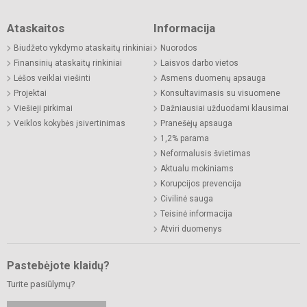
Ataskaitos
Informacija
Biudžeto vykdymo ataskaitų rinkiniai
Nuorodos
Finansinių ataskaitų rinkiniai
Laisvos darbo vietos
Lėšos veiklai viešinti
Asmens duomenų apsauga
Projektai
Konsultavimasis su visuomene
Viešieji pirkimai
Dažniausiai užduodami klausimai
Veiklos kokybės įsivertinimas
Pranešėjų apsauga
1,2% parama
Neformalusis švietimas
Aktualu mokiniams
Korupcijos prevencija
Civilinė sauga
Teisinė informacija
Atviri duomenys
Pastebėjote klaidų?
Turite pasiūlymų?