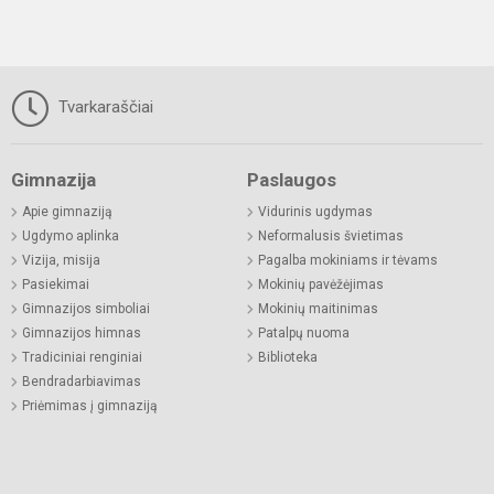
Tvarkaraščiai
Gimnazija
Paslaugos
Apie gimnaziją
Vidurinis ugdymas
Ugdymo aplinka
Neformalusis švietimas
Vizija, misija
Pagalba mokiniams ir tėvams
Pasiekimai
Mokinių pavėžėjimas
Gimnazijos simboliai
Mokinių maitinimas
Gimnazijos himnas
Patalpų nuoma
Tradiciniai renginiai
Biblioteka
Bendradarbiavimas
Priėmimas į gimnaziją