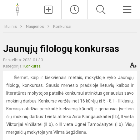
Paieška
Men
Titulinis
Naujienos
Konkursai
Jaunųjų filologų konkursas
Paskelbta: 2023-01-30
Kategorija:
Konkursai
Šiemet, kaip ir kiekvienais metais, mokykloje vyko Jaunųjų
filologų konkursas. Sausio mėnesio pradžioje lietuvių kalbos ir
literatūros mokytojos pateikė konkursui atrinktus geriausius savo
mokinių darbus. Konkurse varžėsi net 16 kūrėjų iš 5 - 8, I - III klasių.
Komisija atidžiai perskaitė kiekvieną kūrinėlį ir geriausiai įvertino
šių mokinių darbus: I vieta atiteko Airai Klangauskaitei (I b), II vieta
Viktorijai Viršilaitei (II b), o III vieta Ugnei Tamošaitytei (I b). Visų
mergaičių mokytoja yra Vilma Šegždienė.