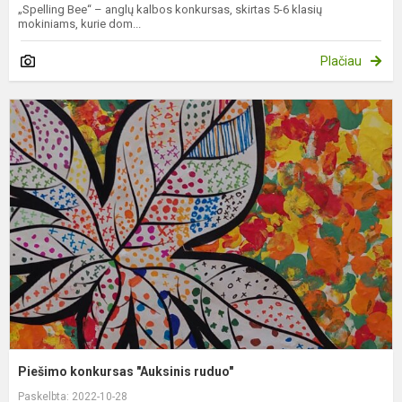
„Spelling Bee“ – anglų kalbos konkursas, skirtas 5-6 klasių
mokiniams, kurie dom...
Plačiau
P
k
"
r
Piešimo konkursas "Auksinis ruduo"
Paskelbta: 2022-10-28