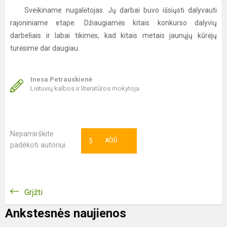
Sveikiname nugalėtojas. Jų darbai buvo išsiųsti dalyvauti
rajoniniame etape. Džiaugiamės kitais konkurso dalyvių
darbeliais ir labai tikimės, kad kitais metais jaunųjų kūrėjų
turėsime dar daugiau.
Inesa Petrauskienė
Lietuvių kalbos ir literatūros mokytoja
Nepamirškite
5
AČIŪ
padėkoti autoriui
Grįžti
Ankstesnės naujienos