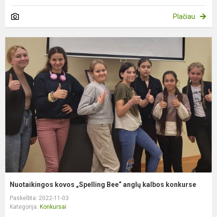
Plačiau
N
k
„
B
a
k
k
Nuotaikingos kovos „Spelling Bee“ anglų kalbos konkurse
Paskelbta: 2022-11-03
Kategorija:
Konkursai