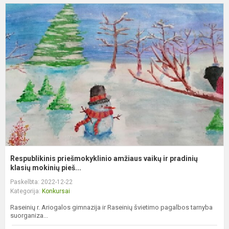
R
p
a
v
ir
p
kl
Respublikinis priešmokyklinio amžiaus vaikų ir pradinių
klasių mokinių pieš...
Paskelbta: 2022-12-22
Kategorija:
Konkursai
Raseinių r. Ariogalos gimnazija ir Raseinių švietimo pagalbos tarnyba
suorganiza...