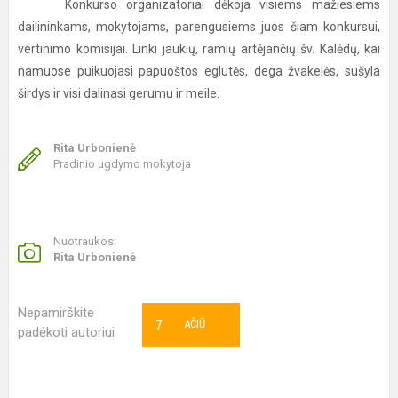
Konkurso organizatoriai dėkoja visiems mažiesiems
dailininkams, mokytojams, parengusiems juos šiam konkursui,
vertinimo komisijai. Linki jaukių, ramių artėjančių šv. Kalėdų, kai
namuose puikuojasi papuoštos eglutės, dega žvakelės, sušyla
širdys ir visi dalinasi gerumu ir meile.
Rita Urbonienė
Pradinio ugdymo mokytoja
Nuotraukos:
Rita Urbonienė
Nepamirškite
7
AČIŪ
padėkoti autoriui