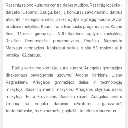
Raseinių rajono kultūros centro dailės studijos, Raseinių lopšelio -
darželio "Liepaitė". Džiugu, kad į šį konkursą savo mokinių darbus
atsiuntė ir kolegos iš šešių šalies ugdymo įstaigų: Kauno „Ryto“
pradinės mokyklos, Kauno Tado Ivanausko progimnazijos, Kauno
Kovo 11-osios gimnazijos, VDU klasikinio ugdymo mokyklos,
Rokiškio Senamiesčio progimnazijos, Pagėgių Algimanto
Mackaus gimnazijos. Konkursui vaikus ruošė 58 mokytojai ir
pateikė 162 darbus.
Darbų vertinimo komisija, kurią sudarė: Ariogalos gimnazijos
direktoriaus pavaduotoja ugdymui Aldona Norkienė, Lijana
Raginskienė, Ariogalos gimnazijos dailės ir technologijų
mokytoja, Raseinių meno mokyklos, Ariogalos skyriaus dailės
mokytoja, Edita Kruvelienė, Raseinių rajono Ariogalos centro
žmonių su negalia darbinio užimtumo organizatorė,
tautodailininkė, turėjo nemažai paplušėti, kol išrinko laureatus.