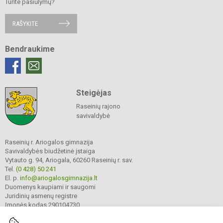
Turite pasiūlymų?
RAŠYKITE
Bendraukime
Steigėjas
Raseinių rajono
savivaldybė
Raseinių r. Ariogalos gimnazija
Savivaldybės biudžetinė įstaiga
Vytauto g. 94, Ariogala, 60260 Raseinių r. sav.
Tel.
(0 428) 50 241
El. p.
info@ariogalosgimnazija.lt
Duomenys kaupiami ir saugomi
Juridinių asmenų registre
Įmonės kodas 290104730