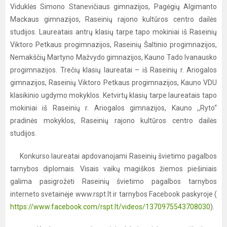
Viduklės Simono Stanevičiaus gimnazijos, Pagėgių Algimanto
Mackaus gimnazijos, Raseinių rajono kultūros centro dailės
studijos. Laureatais antrų klasių tarpe tapo mokiniai iš Raseinių
Viktoro Petkaus progimnazijos, Raseinių Šaltinio progimnazijos,
Nemakščių Martyno Mažvydo gimnazijos, Kauno Tado Ivanausko
progimnazijos. Trečių klasių laureatai – iš Raseinių r. Ariogalos
gimnazijos, Raseinių Viktoro Petkaus progimnazijos, Kauno VDU
klasikinio ugdymo mokyklos. Ketvirtų klasių tarpe laureatais tapo
mokiniai iš Raseinių r. Ariogalos gimnazijos, Kauno ,,Ryto“
pradinės mokyklos, Raseinių rajono kultūros centro dailės
studijos.
Konkurso laureatai apdovanojami Raseinių švietimo pagalbos
tarnybos diplomais. Visais vaikų magiškos žiemos piešiniais
galima pasigrožėti Raseinių švietimo pagalbos tarnybos
interneto svetainėje www.rspt.lt ir tarnybos Facebook paskyroje (
https://www.facebook.com/rspt.lt/videos/1370975543708030
).