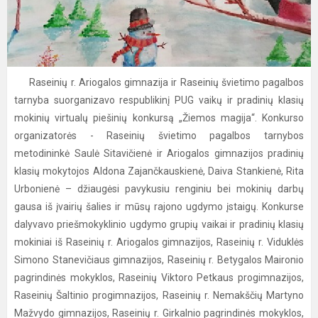
Raseinių r. Ariogalos gimnazija ir Raseinių švietimo pagalbos
tarnyba suorganizavo respublikinį PUG vaikų ir pradinių klasių
mokinių virtualų piešinių konkursą „Žiemos magija“. Konkurso
organizatorės - Raseinių švietimo pagalbos tarnybos
metodininkė Saulė Sitavičienė ir Ariogalos gimnazijos pradinių
klasių mokytojos Aldona Zajančkauskienė, Daiva Stankienė, Rita
Urbonienė – džiaugėsi pavykusiu renginiu bei mokinių darbų
gausa iš įvairių šalies ir mūsų rajono ugdymo įstaigų. Konkurse
dalyvavo priešmokyklinio ugdymo grupių vaikai ir pradinių klasių
mokiniai iš Raseinių r. Ariogalos gimnazijos, Raseinių r. Viduklės
Simono Stanevičiaus gimnazijos, Raseinių r. Betygalos Maironio
pagrindinės mokyklos, Raseinių Viktoro Petkaus progimnazijos,
Raseinių Šaltinio progimnazijos, Raseinių r. Nemakščių Martyno
Mažvydo gimnazijos, Raseinių r. Girkalnio pagrindinės mokyklos,