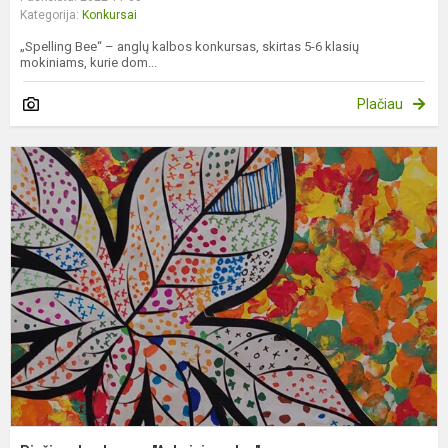
Kategorija:
Konkursai
„Spelling Bee“ – anglų kalbos konkursas, skirtas 5-6 klasių
mokiniams, kurie dom...
Plačiau
P
k
"
r