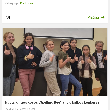
Kategorija:
Konkursai
Plačiau
N
k
„
B
a
k
k
Nuotaikingos kovos „Spelling Bee“ anglų kalbos konkurse
Paskelbta: 2022-11-03