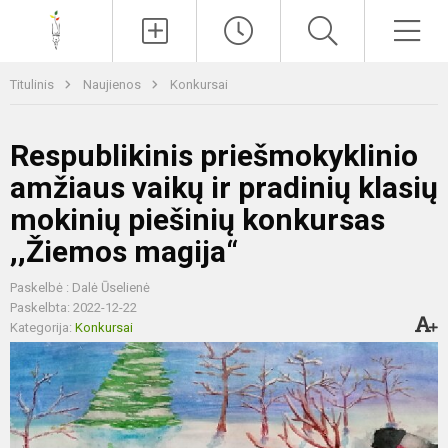
Paieška
Men
Titulinis
Naujienos
Konkursai
Respublikinis priešmokyklinio
amžiaus vaikų ir pradinių klasių
mokinių piešinių konkursas
,,Žiemos magija“
Paskelbė : Dalė Ūselienė
Paskelbta: 2022-12-22
Kategorija:
Konkursai