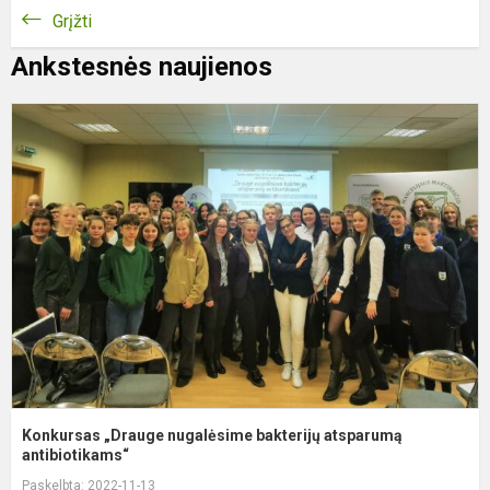
Grįžti
Ankstesnės naujienos
K
„
n
b
a
a
Konkursas „Drauge nugalėsime bakterijų atsparumą
antibiotikams“
Paskelbta: 2022-11-13