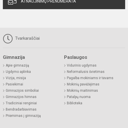
ATNAUJINIMŲ PRENUMERATA
Tvarkaraščiai
Gimnazija
Paslaugos
Apie gimnaziją
Vidurinis ugdymas
Ugdymo aplinka
Neformalusis švietimas
Vizija, misija
Pagalba mokiniams ir tėvams
Pasiekimai
Mokinių pavėžėjimas
Gimnazijos simboliai
Mokinių maitinimas
Gimnazijos himnas
Patalpų nuoma
Tradiciniai renginiai
Biblioteka
Bendradarbiavimas
Priėmimas į gimnaziją