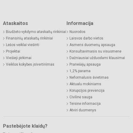
Ataskaitos
Informacija
Biudžeto vykdymo ataskaitų rinkiniai
Nuorodos
Finansinių ataskaitų rinkiniai
Laisvos darbo vietos
Lėšos veiklai viešinti
Asmens duomenų apsauga
Projektai
Konsultavimasis su visuomene
Viešieji pirkimai
Dažniausiai užduodami klausimai
Veiklos kokybės įsivertinimas
Pranešėjų apsauga
1,2% parama
Neformalusis švietimas
Aktualu mokiniams
Korupcijos prevencija
Civilinė sauga
Teisinė informacija
Atviri duomenys
Pastebėjote klaidų?