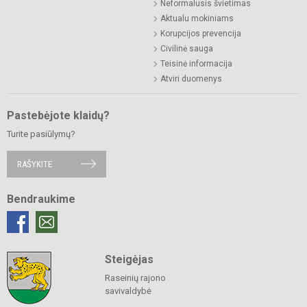
Neformalusis švietimas
Aktualu mokiniams
Korupcijos prevencija
Civilinė sauga
Teisinė informacija
Atviri duomenys
Pastebėjote klaidų?
Turite pasiūlymų?
RAŠYKITE
Bendraukime
Steigėjas
Raseinių rajono
savivaldybė