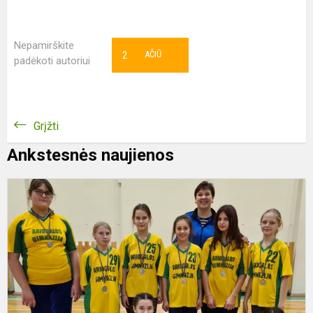
Nepamirškite
2
AČIŪ
padėkoti autoriui
Grįžti
Ankstesnės naujienos
5
6
k
m
k
v