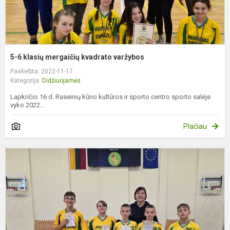
5-6 klasių mergaičių kvadrato varžybos
Paskelbta: 2022-11-17
Kategorija:
Didžiuojamės
Lapkričio 16 d. Raseinių kūno kultūros ir sporto centro sporto salėje
vyko 2022...
Plačiau
K
v