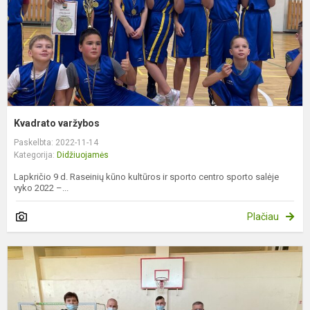
Kvadrato varžybos
Paskelbta: 2022-11-14
Kategorija:
Didžiuojamės
Lapkričio 9 d. Raseinių kūno kultūros ir sporto centro sporto salėje
vyko 2022 –...
Plačiau
P
„
e