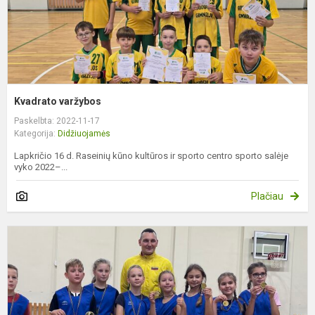
Kvadrato varžybos
Paskelbta: 2022-11-17
Kategorija:
Didžiuojamės
Lapkričio 16 d. Raseinių kūno kultūros ir sporto centro sporto salėje
vyko 2022–...
Plačiau
K
v