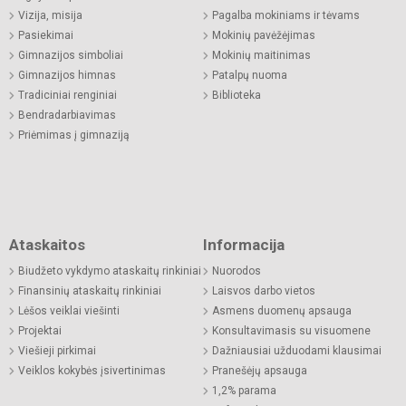
Vizija, misija
Pagalba mokiniams ir tėvams
Pasiekimai
Mokinių pavėžėjimas
Gimnazijos simboliai
Mokinių maitinimas
Gimnazijos himnas
Patalpų nuoma
Tradiciniai renginiai
Biblioteka
Bendradarbiavimas
Priėmimas į gimnaziją
Ataskaitos
Informacija
Biudžeto vykdymo ataskaitų rinkiniai
Nuorodos
Finansinių ataskaitų rinkiniai
Laisvos darbo vietos
Lėšos veiklai viešinti
Asmens duomenų apsauga
Projektai
Konsultavimasis su visuomene
Viešieji pirkimai
Dažniausiai užduodami klausimai
Veiklos kokybės įsivertinimas
Pranešėjų apsauga
1,2% parama