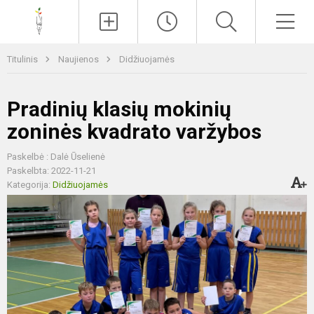
Paieška
Men
Titulinis
Naujienos
Didžiuojamės
Pradinių klasių mokinių
zoninės kvadrato varžybos
Paskelbė : Dalė Ūselienė
Paskelbta: 2022-11-21
Kategorija:
Didžiuojamės