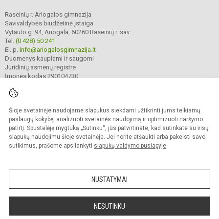
Raseinių r. Ariogalos gimnazija
Savivaldybės biudžetinė įstaiga
Vytauto g. 94, Ariogala, 60260 Raseinių r. sav.
Tel.
(0 428) 50 241
El. p.
info@ariogalosgimnazija.lt
Duomenys kaupiami ir saugomi
Juridinių asmenų registre
Įmonės kodas 290104730
Šioje svetainėje naudojame slapukus siekdami užtikrinti jums teikiamų
© 2022. Raseinių r. Ariogalos gimnazija. Visos teisės saugomos.
Kopijuoti turinį be raštiško gimnazijos sutikimo griežtai draudžiama.
paslaugų kokybę, analizuoti svetainės naudojimą ir optimizuoti naršymo
patirtį. Spustelėję mygtuką „Sutinku“, jūs patvirtinate, kad sutinkate su visų
Prieinamumo paraiška
Slapukų valdymas
slapukų naudojimu šioje svetainėje. Jei norite atšaukti arba pakeisti savo
sutikimus, prašome apsilankyti
slapukų valdymo puslapyje
.
Sumanus būdas atnaujinti
mokyklos interneto
svetainę
NUSTATYMAI
NESUTINKU