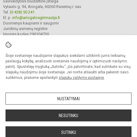
Savivaldybės biudžetinė įstaiga
Vytauto g. 94, Ariogala, 60260 Raseinių r. sav.
Tel.
(0 428) 50 241
El. p.
info@ariogalosgimnazija.lt
Duomenys kaupiami ir saugomi
Juridinių asmenų registre
Įmonės kodas 290104730
Šioje svetainėje naudojame slapukus siekdami užtikrinti jums teikiamų
© 2022. Raseinių r. Ariogalos gimnazija. Visos teisės saugomos.
Kopijuoti turinį be raštiško gimnazijos sutikimo griežtai draudžiama.
paslaugų kokybę, analizuoti svetainės naudojimą ir optimizuoti naršymo
patirtį. Spustelėję mygtuką „Sutinku“, jūs patvirtinate, kad sutinkate su visų
Prieinamumo paraiška
Slapukų valdymas
slapukų naudojimu šioje svetainėje. Jei norite atšaukti arba pakeisti savo
sutikimus, prašome apsilankyti
slapukų valdymo puslapyje
.
Sumanus būdas atnaujinti
mokyklos interneto
svetainę
NUSTATYMAI
NESUTINKU
SUTINKU