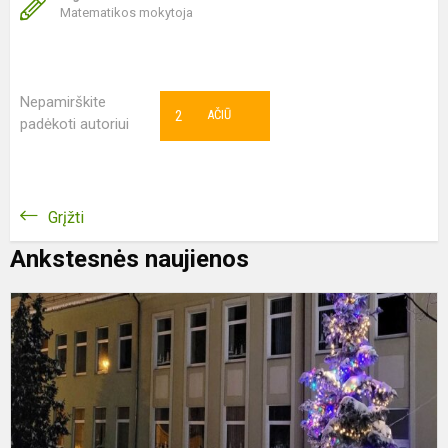
Matematikos mokytoja
Nepamirškite
2
AČIŪ
padėkoti autoriui
Grįžti
Ankstesnės naujienos
K
s