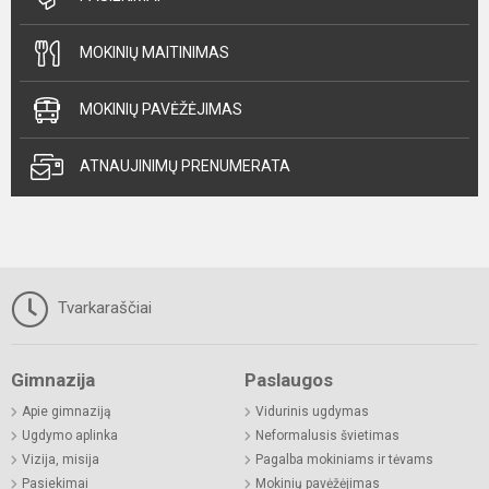
MOKINIŲ MAITINIMAS
MOKINIŲ PAVĖŽĖJIMAS
ATNAUJINIMŲ PRENUMERATA
Tvarkaraščiai
Gimnazija
Paslaugos
Apie gimnaziją
Vidurinis ugdymas
Ugdymo aplinka
Neformalusis švietimas
Vizija, misija
Pagalba mokiniams ir tėvams
Pasiekimai
Mokinių pavėžėjimas