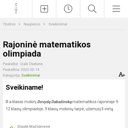
Paieška
Men
Titulinis
Naujienos
Sveikinimai
Rajoninė matematikos
olimpiada
Paskelbė : Dalė Ūselienė
Paskelbta: 2023-02-14
Kategorija:
Sveikinimai
Sveikiname!
III a klasės mokinį
Dovydą Dabašinską
matematikos rajoninėje 9-
12 klasių olimpiadoje, 9 klasių mokinių tarpe, užėmusį II vietą.
Sigutė Mačiūnienė