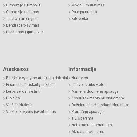
Gimnazijos simboliai
Mokinių maitinimas
Gimnazijos himnas
Patalpų nuoma
Tradiciniai renginiai
Biblioteka
Bendradarbiavimas
Priėmimas į gimnaziją
Ataskaitos
Informacija
Biudžeto vykdymo ataskaitų rinkiniai
Nuorodos
Finansinių ataskaitų rinkiniai
Laisvos darbo vietos
Lėšos veiklai viešinti
Asmens duomenų apsauga
Projektai
Konsultavimasis su visuomene
Viešieji pirkimai
Dažniausiai užduodami klausimai
Veiklos kokybės įsivertinimas
Pranešėjų apsauga
1,2% parama
Neformalusis švietimas
Aktualu mokiniams