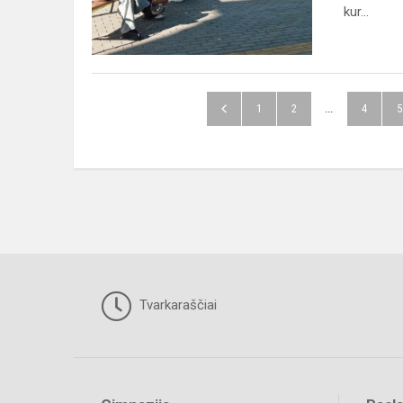
kur...
1
2
...
4
5
Tvarkaraščiai