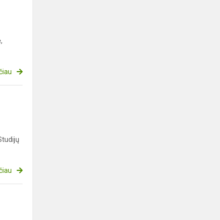
,
čiau
tudijų
čiau