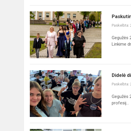
Paskutinis
Paskuti
skambutis
Paskelbta:
Gegužės 2
Linkime dr
Didelė
Didelė d
diena
Paskelbta:
mažiesiems
Ariogalos
Gegužės 22
gimnazistams:
profesij...
Profesijų
p...