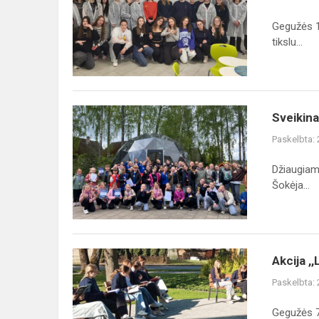
darbai
STEAM
Gegužės 1
centre
tikslu...
Sveikiname
Sveikin
Paskelbta:
Džiaugiamė
Šokėja...
Akcija
Akcija ,
,,Lietuva
Paskelbta:
skaito
Gegužės 7 