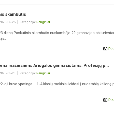
nis skambutis
 2025-05-26
Kategorija:
Renginiai
3 dieną Paskutinis skambutis nuskambėjo 29 gimnazijos abiturient
ąs...
Pla
iena mažiesiems Ariogalos gimnazistams: Profesijų p...
 2025-05-23
Kategorija:
Renginiai
-oji buvo ypatinga – 1-4 klasių mokiniai leidosi į nuostabią kelionę 
Pla