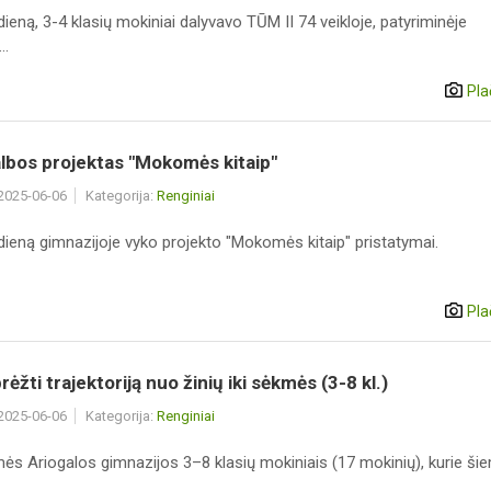
 dieną, 3-4 klasių mokiniai dalyvavo TŪM II 74 veikloje, patyriminėje
..
Pla
lbos projektas "Mokomės kitaip"
 2025-06-06
Kategorija:
Renginiai
 dieną gimnazijoje vyko projekto "Mokomės kitaip" pristatymai.
Pla
rėžti trajektoriją nuo žinių iki sėkmės (3-8 kl.)
 2025-06-06
Kategorija:
Renginiai
mės Ariogalos gimnazijos 3–8 klasių mokiniais (17 mokinių), kurie ši