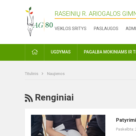
RASEINIŲ R. ARIOGALOS GIM
VEIKLOS SRITYS
PASLAUGOS
ADMI
PRADŽIA
UGDYMAS
PAGALBA MOKINIAMS IR 
Titulinis
Naujienos
RSS
Renginiai
Patyriminė
Patyrimin
edukacija
Paskelbta:
“Ką