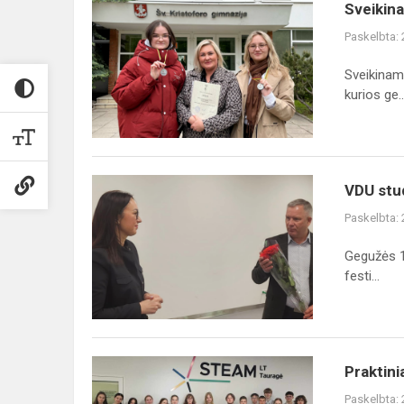
Sveikiname
Sveikin
Paskelbta:
Sveikiname
kurios ge..
VDU
VDU stud
studijų
Paskelbta:
festivalis
Gegužės 16
festi...
Praktiniai
Praktini
tiriamieji
Paskelbta: