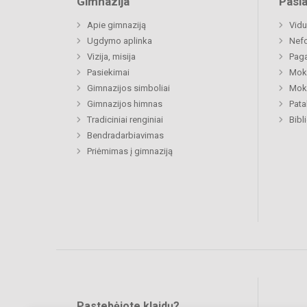
Gimnazija
Pasl
Apie gimnaziją
Vidu
Ugdymo aplinka
Nefo
Vizija, misija
Paga
Pasiekimai
Moki
Gimnazijos simboliai
Moki
Gimnazijos himnas
Pat
Tradiciniai renginiai
Bibl
Bendradarbiavimas
Priėmimas į gimnaziją
Pastebėjote klaidų?