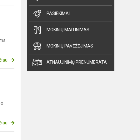
PASIEKIMAI
MOKINIŲ MAITINIMAS
ams.
MOKINIŲ PAVĖŽĖJIMAS
čiau
ATNAUJINIMŲ PRENUMERATA
po
čiau