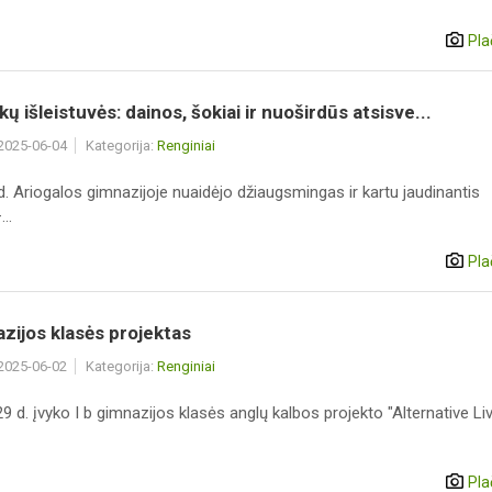
Pla
kų išleistuvės: dainos, šokiai ir nuoširdūs atsisve...
 2025-06-04
Kategorija:
Renginiai
 d. Ariogalos gimnazijoje nuaidėjo džiaugsmingas ir kartu jaudinantis
..
Pla
azijos klasės projektas
 2025-06-02
Kategorija:
Renginiai
 d. įvyko I b gimnazijos klasės anglų kalbos projekto "Alternative Liv
Pla