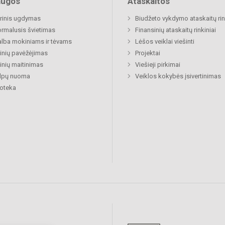
augos
Ataskaitos
rinis ugdymas
Biudžeto vykdymo ataskaitų rin
rmalusis švietimas
Finansinių ataskaitų rinkiniai
lba mokiniams ir tėvams
Lėšos veiklai viešinti
nių pavėžėjimas
Projektai
nių maitinimas
Viešieji pirkimai
alpų nuoma
Veiklos kokybės įsivertinimas
ioteka