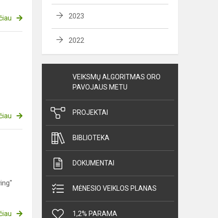
2023
čiau
2022
VEIKSMŲ ALGORITMAS ORO
PAVOJAUS METU
PROJEKTAI
čiau
BIBLIOTEKA
DOKUMENTAI
ing"
MĖNESIO VEIKLOS PLANAS
čiau
1,2% PARAMA