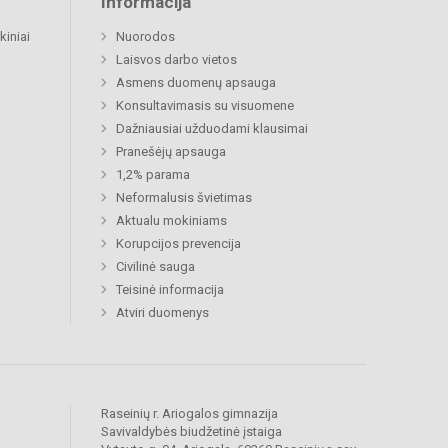
Informacija
kiniai
Nuorodos
Laisvos darbo vietos
Asmens duomenų apsauga
Konsultavimasis su visuomene
Dažniausiai užduodami klausimai
Pranešėjų apsauga
1,2% parama
Neformalusis švietimas
Aktualu mokiniams
Korupcijos prevencija
Civilinė sauga
Teisinė informacija
Atviri duomenys
Raseinių r. Ariogalos gimnazija
Savivaldybės biudžetinė įstaiga