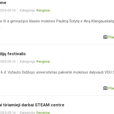
ame
 2025-05-16
Kategorija:
Renginiai
 III a gimnazijos klasės mokines Pauliną Šolytę ir Airą Klangauskaitę
.
Pla
ijų festivalis
 2025-05-16
Kategorija:
Renginiai
 d. Vytauto Didžiojo universitetas pakvietė mokinius dalyvauti VDU S
Pla
ai tiriamieji darbai STEAM centre
 2025-05-16
Kategorija:
Renginiai