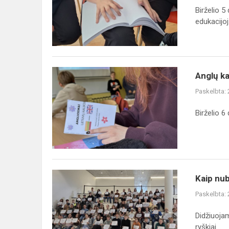
gali
Birželio 5
negalia“
edukacijoj.
,
skirtoje
įtraukio...
Anglų
Anglų ka
kalbos
Paskelbta:
projektas
"Mokomės
Birželio 6
kitaip"
Kaip
Kaip nub
nubrėžti
Paskelbta:
trajektoriją
nuo
Didžiuoja
žinių
ryškiai...