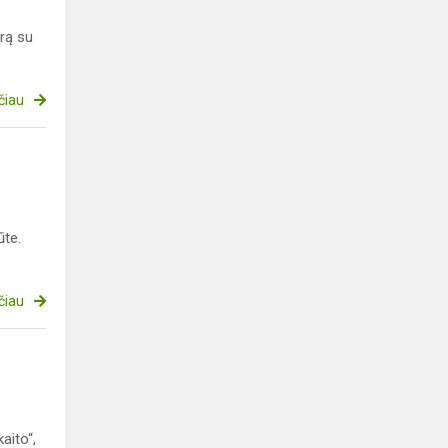
rą su
čiau
ūte.
čiau
aito“,