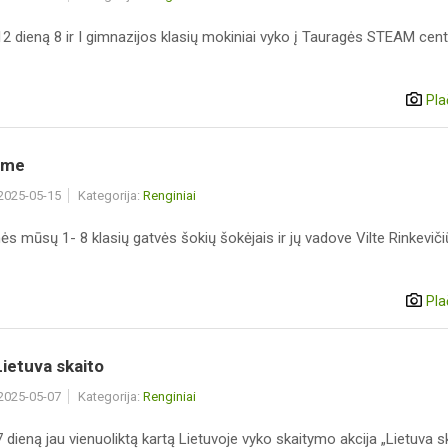
2 dieną 8 ir I gimnazijos klasių mokiniai vyko į Tauragės STEAM cent
Pla
ame
 2025-05-15
Kategorija:
Renginiai
s mūsų 1- 8 klasių gatvės šokių šokėjais ir jų vadove Vilte Rinkeviči
Pla
,Lietuva skaito
 2025-05-07
Kategorija:
Renginiai
dieną jau vienuoliktą kartą Lietuvoje vyko skaitymo akcija „Lietuva sk