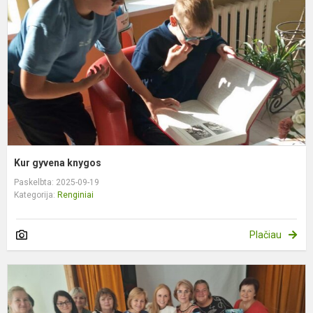
Kur gyvena knygos
Paskelbta: 2025-09-19
Kategorija:
Renginiai
Plačiau
A
g
p