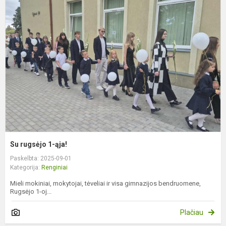
r
1
ą
Su rugsėjo 1-ąja!
Paskelbta: 2025-09-01
Kategorija:
Renginiai
Mieli mokiniai, mokytojai, tėveliai ir visa gimnazijos bendruomene,
Rugsėjo 1-oj...
Plačiau