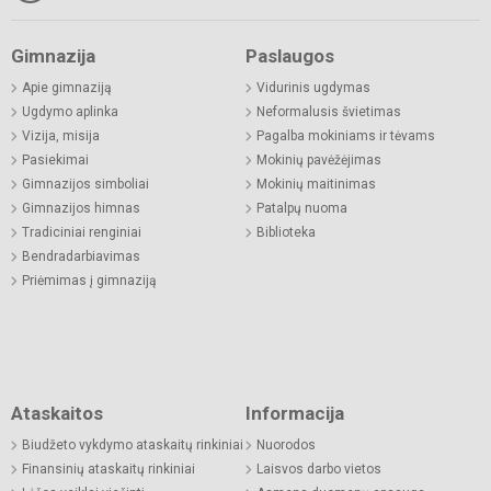
Gimnazija
Paslaugos
Apie gimnaziją
Vidurinis ugdymas
Ugdymo aplinka
Neformalusis švietimas
Vizija, misija
Pagalba mokiniams ir tėvams
Pasiekimai
Mokinių pavėžėjimas
Gimnazijos simboliai
Mokinių maitinimas
Gimnazijos himnas
Patalpų nuoma
Tradiciniai renginiai
Biblioteka
Bendradarbiavimas
Priėmimas į gimnaziją
Ataskaitos
Informacija
Biudžeto vykdymo ataskaitų rinkiniai
Nuorodos
Finansinių ataskaitų rinkiniai
Laisvos darbo vietos