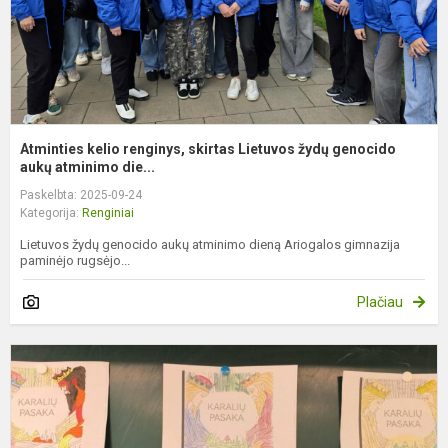
a.
Atminties kelio renginys, skirtas Lietuvos žydų genocido
aukų atminimo die...
Paskelbta: 2025-09-24
Kategorija:
Renginiai
Lietuvos žydų genocido aukų atminimo dieną Ariogalos gimnazija
paminėjo rugsėjo...
Plačiau
Č
1