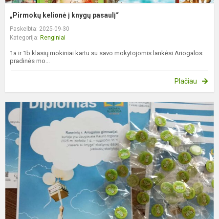
„Pirmokų kelionė į knygų pasaulį“
Paskelbta: 2025-09-30
Kategorija:
Renginiai
1a ir 1b klasių mokiniai kartu su savo mokytojomis lankėsi Ariogalos
pradinės mo...
Plačiau
S
i
„
s
k
–
s
į