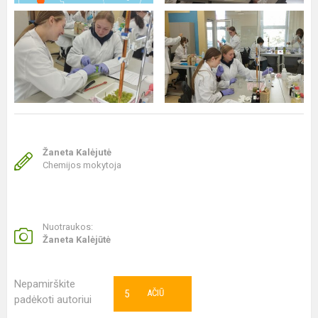
Žaneta Kalėjutė
Chemijos mokytoja
Nuotraukos:
Žaneta Kalėjūtė
Nepamirškite
5
AČIŪ
padėkoti autoriui