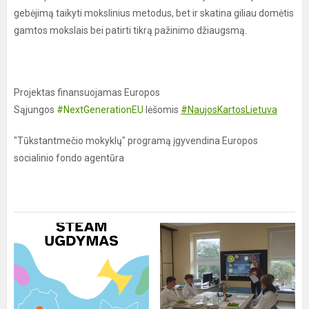
gebėjimą taikyti mokslinius metodus, bet ir skatina giliau domėtis
gamtos mokslais bei patirti tikrą pažinimo džiaugsmą.
Projektas finansuojamas Europos
Sąjungos
#NextGenerationEU
lėšomis
#NaujosKartosLietuva
"Tūkstantmečio mokyklų" programą įgyvendina Europos
socialinio fondo agentūra