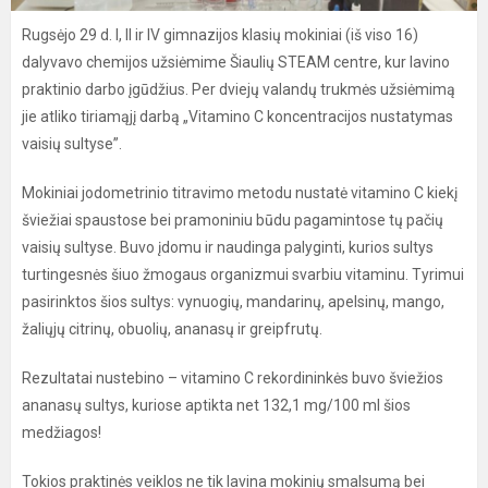
Rugsėjo 29 d. I, II ir IV gimnazijos klasių mokiniai (iš viso 16)
dalyvavo chemijos užsiėmime Šiaulių STEAM centre, kur lavino
praktinio darbo įgūdžius. Per dviejų valandų trukmės užsiėmimą
jie atliko tiriamąjį darbą „Vitamino C koncentracijos nustatymas
vaisių sultyse”.
Mokiniai jodometrinio titravimo metodu nustatė vitamino C kiekį
šviežiai spaustose bei pramoniniu būdu pagamintose tų pačių
vaisių sultyse. Buvo įdomu ir naudinga palyginti, kurios sultys
turtingesnės šiuo žmogaus organizmui svarbiu vitaminu. Tyrimui
pasirinktos šios sultys: vynuogių, mandarinų, apelsinų, mango,
žaliųjų citrinų, obuolių, ananasų ir greipfrutų.
Rezultatai nustebino – vitamino C rekordininkės buvo šviežios
ananasų sultys, kuriose aptikta net 132,1 mg/100 ml šios
medžiagos!
Tokios praktinės veiklos ne tik lavina mokinių smalsumą bei