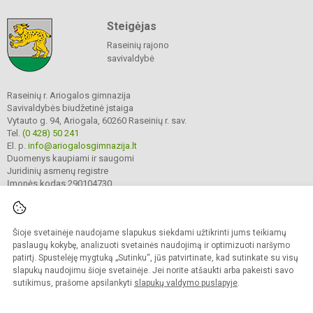
Steigėjas
Raseinių rajono
savivaldybė
Raseinių r. Ariogalos gimnazija
Savivaldybės biudžetinė įstaiga
Vytauto g. 94, Ariogala, 60260 Raseinių r. sav.
Tel.
(0 428) 50 241
El. p.
info@ariogalosgimnazija.lt
Duomenys kaupiami ir saugomi
Juridinių asmenų registre
Įmonės kodas 290104730
Šioje svetainėje naudojame slapukus siekdami užtikrinti jums teikiamų
© 2022. Raseinių r. Ariogalos gimnazija. Visos teisės saugomos.
Kopijuoti turinį be raštiško gimnazijos sutikimo griežtai draudžiama.
paslaugų kokybę, analizuoti svetainės naudojimą ir optimizuoti naršymo
patirtį. Spustelėję mygtuką „Sutinku“, jūs patvirtinate, kad sutinkate su visų
Prieinamumo paraiška
Slapukų valdymas
slapukų naudojimu šioje svetainėje. Jei norite atšaukti arba pakeisti savo
sutikimus, prašome apsilankyti
slapukų valdymo puslapyje
.
Sumanus būdas atnaujinti
mokyklos interneto
svetainę