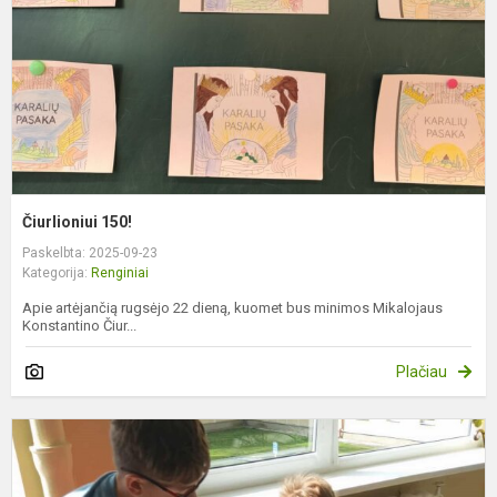
Čiurlioniui 150!
Paskelbta: 2025-09-23
Kategorija:
Renginiai
Apie artėjančią rugsėjo 22 dieną, kuomet bus minimos Mikalojaus
Konstantino Čiur...
Plačiau
K
g
k