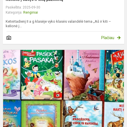
Paskelbta: 2025-09-30
Kategorija:
Renginiai
Ketvirtadienį II a g klasėje vyko klasės valandėlė tema „Aš ir kiti –
kelionė į...
Plačiau
„
k
į
k
p