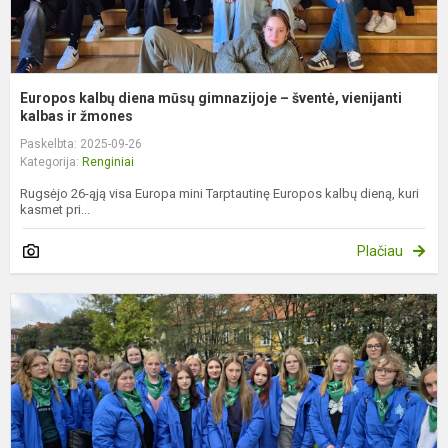
Europos kalbų diena mūsų gimnazijoje – šventė, vienijanti
kalbas ir žmones
Paskelbta: 2025-09-26
Kategorija:
Renginiai
Rugsėjo 26-ąją visa Europa mini Tarptautinę Europos kalbų dieną, kuri
kasmet pri...
Plačiau
A
k
r
s
L
ž
g