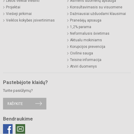
Lėšos veiklai viešinti
Asmens duomenų apsauga
Projektai
Konsultavimasis su visuomene
Viešieji pirkimai
Dažniausiai užduodami klausimai
Veiklos kokybės įsivertinimas
Pranešėjų apsauga
1,2% parama
Neformalusis švietimas
Aktualu mokiniams
Korupcijos prevencija
Civilinė sauga
Teisinė informacija
Atviri duomenys
Pastebėjote klaidų?
Turite pasiūlymų?
RAŠYKITE
Bendraukime