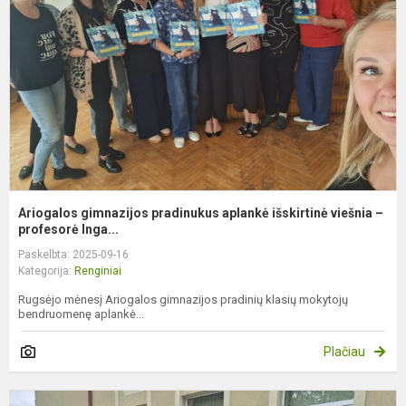
a
i
v
Ariogalos gimnazijos pradinukus aplankė išskirtinė viešnia –
profesorė Inga...
Paskelbta: 2025-09-16
Kategorija:
Renginiai
Rugsėjo mėnesį Ariogalos gimnazijos pradinių klasių mokytojų
bendruomenę aplankė...
Plačiau
S