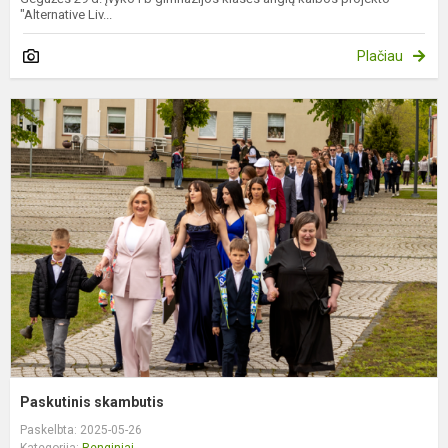
"Alternative Liv...
Plačiau
P
s
Paskutinis skambutis
Paskelbta: 2025-05-26
Kategorija:
Renginiai