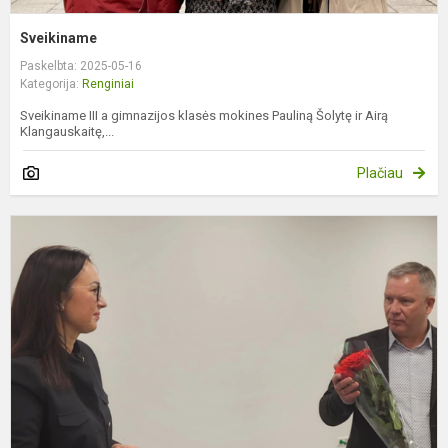
Sveikiname
Paskelbta: 2025-05-16
Kategorija:
Renginiai
Sveikiname III a gimnazijos klasės mokines Pauliną Šolytę ir Airą
Klangauskaitę,...
Plačiau
V
s
f