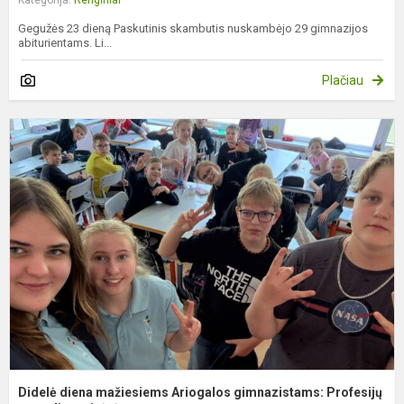
Gegužės 23 dieną Paskutinis skambutis nuskambėjo 29 gimnazijos
abiturientams. Li...
Plačiau
D
d
m
A
g
P
p.
Didelė diena mažiesiems Ariogalos gimnazistams: Profesijų