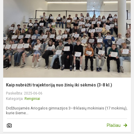
n
t
n
ž
ik
s
(
8
kl
Kaip nubrėžti trajektoriją nuo žinių iki sėkmės (3-8 kl.)
Paskelbta: 2025-06-06
Kategorija:
Renginiai
Didžiuojamės Ariogalos gimnazijos 3–8 klasių mokiniais (17 mokinių),
kurie šieme...
Plačiau