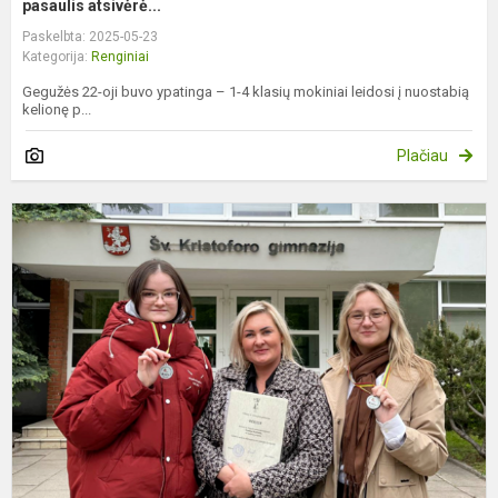
pasaulis atsivėrė...
Paskelbta: 2025-05-23
Kategorija:
Renginiai
Gegužės 22-oji buvo ypatinga – 1-4 klasių mokiniai leidosi į nuostabią
kelionę p...
Plačiau
S