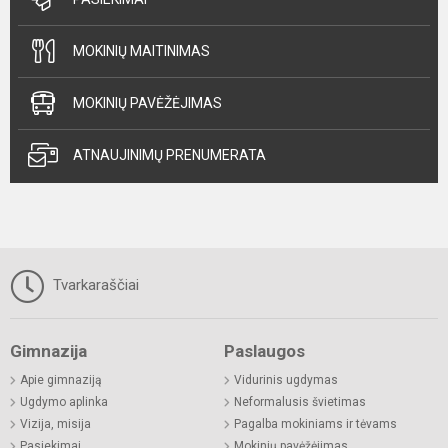
MOKINIŲ MAITINIMAS
MOKINIŲ PAVĖŽĖJIMAS
ATNAUJINIMŲ PRENUMERATA
Tvarkaraščiai
Gimnazija
Paslaugos
Apie gimnaziją
Vidurinis ugdymas
Ugdymo aplinka
Neformalusis švietimas
Vizija, misija
Pagalba mokiniams ir tėvams
Pasiekimai
Mokinių pavėžėjimas