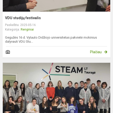
VDU studijų festivalis
Paskelbta: 2025-05-16
Kategorija:
Renginiai
Gegužės 16 d. Vytauto Didžiojo universitetas pakvietė mokinius
dalyvauti VDU Stu...
Plačiau
P
t
d
S
c