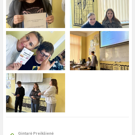
Gintarė Preikšienė