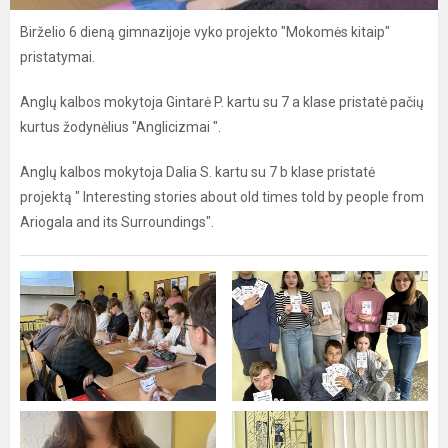
Birželio 6 dieną gimnazijoje vyko projekto "Mokomės kitaip"
pristatymai.
Anglų kalbos mokytoja Gintarė P. kartu su 7 a klase pristatė pačių
kurtus žodynėlius "Anglicizmai ".
Anglų kalbos mokytoja Dalia S. kartu su 7 b klase pristatė
projektą " Interesting stories about old times told by people from
Ariogala and its Surroundings".