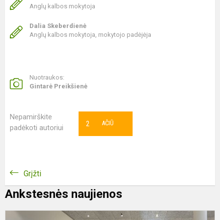
Anglų kalbos mokytoja
Dalia Skeberdienė
Anglų kalbos mokytoja, mokytojo padėjėja
Nuotraukos:
Gintarė Preikšienė
Nepamirškite
2
AČIŪ
padėkoti autoriui
Grįžti
Ankstesnės naujienos
K