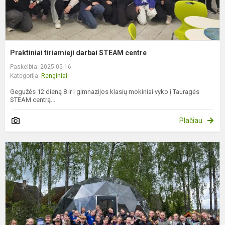
Praktiniai tiriamieji darbai STEAM centre
Paskelbta: 2025-05-16
Kategorija:
Renginiai
Gegužės 12 dieną 8 ir I gimnazijos klasių mokiniai vyko į Tauragės
STEAM centrą...
Plačiau
S