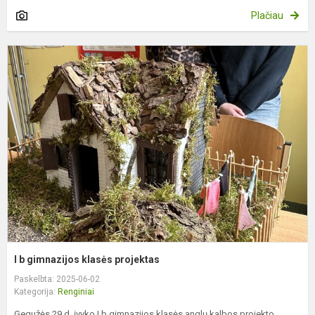
Plačiau
I
b
g
k
p
I b gimnazijos klasės projektas
Paskelbta: 2025-06-02
Kategorija:
Renginiai
Gegužės 29 d. įvyko I b gimnazijos klasės anglų kalbos projekto