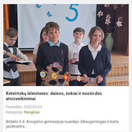
K
i
d
š
ir
n
a
Ketvirtokų išleistuvės: dainos, šokiai ir nuoširdūs
atsisveikinimai
Paskelbta: 2025-06-04
Kategorija:
Renginiai
Birželio 3 d. Ariogalos gimnazijoje nuaidėjo džiaugsmingas ir kartu
jaudinantis...