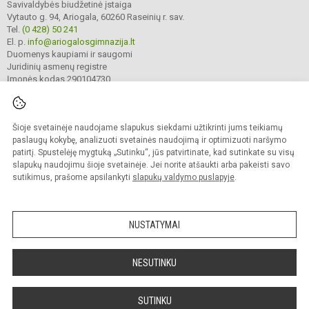
Savivaldybės biudžetinė įstaiga
Vytauto g. 94, Ariogala, 60260 Raseinių r. sav.
Tel.
(0 428) 50 241
El. p.
info@ariogalosgimnazija.lt
Duomenys kaupiami ir saugomi
Juridinių asmenų registre
Įmonės kodas 290104730
Šioje svetainėje naudojame slapukus siekdami užtikrinti jums teikiamų
© 2022. Raseinių r. Ariogalos gimnazija. Visos teisės saugomos.
Kopijuoti turinį be raštiško gimnazijos sutikimo griežtai draudžiama.
paslaugų kokybę, analizuoti svetainės naudojimą ir optimizuoti naršymo
patirtį. Spustelėję mygtuką „Sutinku“, jūs patvirtinate, kad sutinkate su visų
Prieinamumo paraiška
Slapukų valdymas
slapukų naudojimu šioje svetainėje. Jei norite atšaukti arba pakeisti savo
sutikimus, prašome apsilankyti
slapukų valdymo puslapyje
.
Sumanus būdas atnaujinti
mokyklos interneto
svetainę
NUSTATYMAI
NESUTINKU
SUTINKU