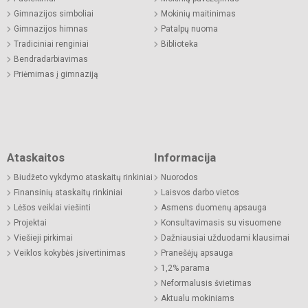
Gimnazijos simboliai
Mokinių maitinimas
Gimnazijos himnas
Patalpų nuoma
Tradiciniai renginiai
Biblioteka
Bendradarbiavimas
Priėmimas į gimnaziją
Ataskaitos
Informacija
Biudžeto vykdymo ataskaitų rinkiniai
Nuorodos
Finansinių ataskaitų rinkiniai
Laisvos darbo vietos
Lėšos veiklai viešinti
Asmens duomenų apsauga
Projektai
Konsultavimasis su visuomene
Viešieji pirkimai
Dažniausiai užduodami klausimai
Veiklos kokybės įsivertinimas
Pranešėjų apsauga
1,2% parama
Neformalusis švietimas
Aktualu mokiniams