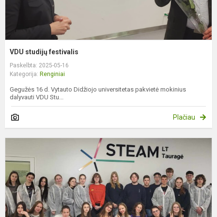
VDU studijų festivalis
Paskelbta: 2025-05-16
Kategorija:
Renginiai
Gegužės 16 d. Vytauto Didžiojo universitetas pakvietė mokinius
dalyvauti VDU Stu...
Plačiau
P
t
d
S
c