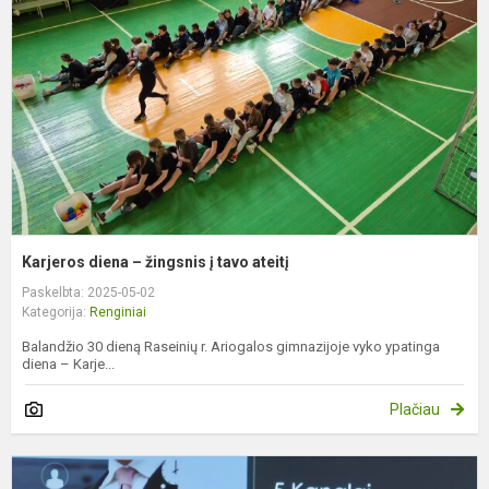
ž
į
t
a
Karjeros diena – žingsnis į tavo ateitį
Paskelbta: 2025-05-02
Kategorija:
Renginiai
Balandžio 30 dieną Raseinių r. Ariogalos gimnazijoje vyko ypatinga
diena – Karje...
Plačiau
A