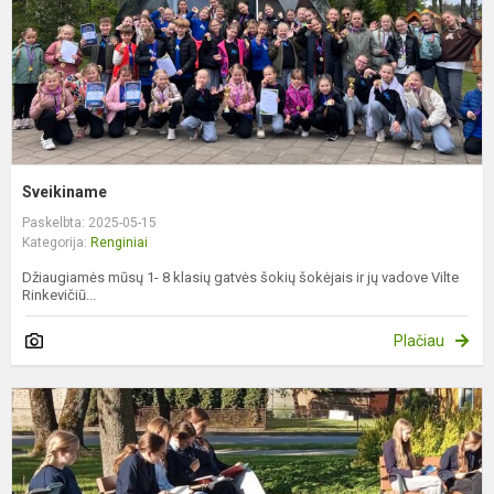
Sveikiname
Paskelbta: 2025-05-15
Kategorija:
Renginiai
Džiaugiamės mūsų 1- 8 klasių gatvės šokių šokėjais ir jų vadove Vilte
Rinkevičiū...
Plačiau
A
,
s