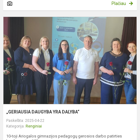
Plačiau
„
D
Y
D
„GERIAUSIA DAUGYBA YRA DALYBA“
Paskelbta: 2025-04-22
Kategorija:
Renginiai
10-toji Ariogalos gimnazijos pedagogų gerosios darbo patirties