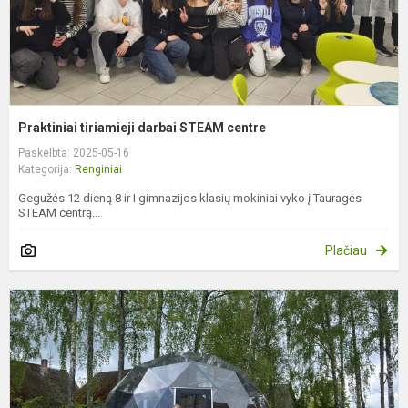
Praktiniai tiriamieji darbai STEAM centre
Paskelbta: 2025-05-16
Kategorija:
Renginiai
Gegužės 12 dieną 8 ir I gimnazijos klasių mokiniai vyko į Tauragės
STEAM centrą...
Plačiau
S