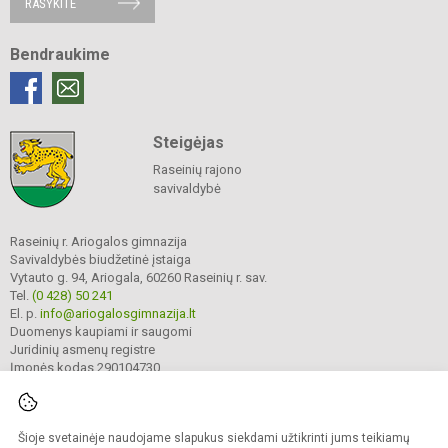
RAŠYKITE
Bendraukime
Steigėjas
Raseinių rajono
savivaldybė
Raseinių r. Ariogalos gimnazija
Savivaldybės biudžetinė įstaiga
Vytauto g. 94, Ariogala, 60260 Raseinių r. sav.
Tel.
(0 428) 50 241
El. p.
info@ariogalosgimnazija.lt
Duomenys kaupiami ir saugomi
Juridinių asmenų registre
Įmonės kodas 290104730
Šioje svetainėje naudojame slapukus siekdami užtikrinti jums teikiamų
© 2022. Raseinių r. Ariogalos gimnazija. Visos teisės saugomos.