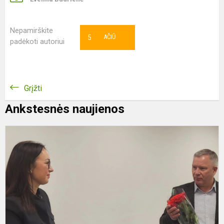
Nepamirškite
5
AČIŪ
padėkoti autoriui
Grįžti
Ankstesnės naujienos
V
s
f