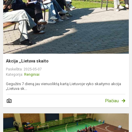
Akcija ,,Lietuva skaito
Paskelbta: 2025-05-07
Kategorija:
Renginiai
Gegužės 7 dieną jau vienuoliktą kartą Lietuvoje vyko skaitymo akcija
„Lietuva sk...
Plačiau
K
d
–