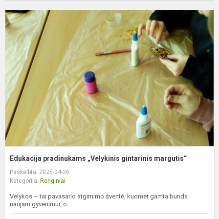
E
p
„
g
m
Edukacija pradinukams „Velykinis gintarinis margutis“
Paskelbta: 2025-04-26
Kategorija:
Renginiai
Velykos – tai pavasario atgimimo šventė, kuomet gamta bunda
naujam gyvenimui, o...