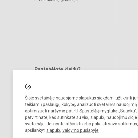
Pastebėjote klaidų?
Bend
Turite pasiūlymų?
RAŠYKITE
Šioje svetainėje naudojame slapukus siekdami užtikrinti j
teikiamų paslaugų kokybę, analizuoti svetainės naudojimą 
optimizuoti naršymo patirtį. Spustelėję mygtuką „Sutinku“,
patvirtinate, kad sutinkate su visų slapukų naudojimu šioje
svetainėje. Jei norite atšaukti arba pakeisti savo sutikimu
© 2022. Raseinių r. Ariogalos gimnazija. Visos teisės saugomos.
apsilankyti
slapukų valdymo puslapyje
.
Kopijuoti turinį be raštiško gimnazijos sutikimo griežtai draudžiama.