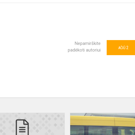
Nepamirškite
2
AČIŪ
padėkoti autoriui
Sveika,
biblioteka!
s