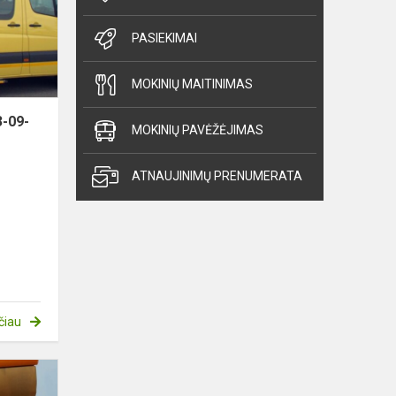
09-
01
PASIEKIMAI
MOKINIŲ MAITINIMAS
3-09-
MOKINIŲ PAVĖŽĖJIMAS
ATNAUJINIMŲ PRENUMERATA
čiau
Dovanotos
knygos