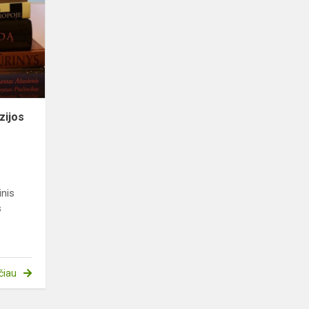
gimnazijos
bibliotekai
zijos
nis
s
čiau