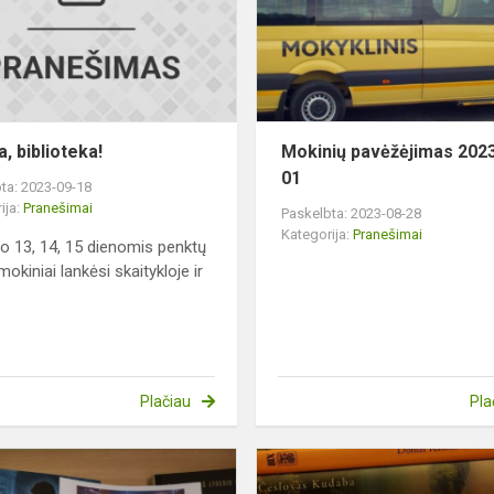
s"
, biblioteka!
Mokinių pavėžėjimas 202
01
ta: 2023-09-18
ija:
Pranešimai
Paskelbta: 2023-08-28
Kategorija:
Pranešimai
o 13, 14, 15 dienomis penktų
mokiniai lankėsi skaitykloje ir
Plačiau
Pla
BIBLIOTEKŲ
KNYGŲ