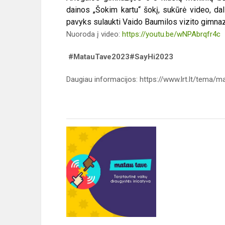
dainos „Šokim kartu“ šokį, sukūrė video, dal
pavyks sulaukti Vaido Baumilos vizito gimnaz
Nuoroda į video:
https://youtu.be/wNPAbrqfr4c
#MatauTave2023#SayHi2023
Daugiau informacijos: https://www.lrt.lt/tema/m