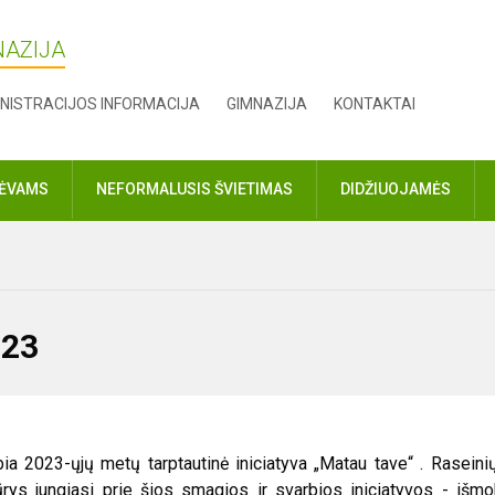
NAZIJA
NISTRACIJOS INFORMACIJA
GIMNAZIJA
KONTAKTAI
TĖVAMS
NEFORMALUSIS ŠVIETIMAS
DIDŽIUOJAMĖS
023
23-ųjų metų tarptautinė iniciatyva „Matau tave“ . Raseinių
rys jungiasi prie šios smagios ir svarbios iniciatyvos - išm