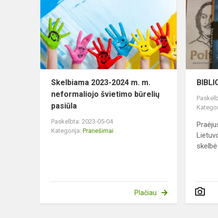
2024
m.
m.
neformalioj
švietimo
būrelių
pas...
Skelbiama 2023-2024 m. m.
BIBL
neformaliojo švietimo būrelių
Paskelb
pasiūla
Kategor
Paskelbta: 2023-05-04
Praėju
Kategorija:
Pranešimai
Lietuvo
skelbė 
Plačiau