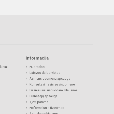
Informacija
kiniai
Nuorodos
Laisvos darbo vietos
Asmens duomenų apsauga
Konsultavimasis su visuomene
Dažniausiai užduodami klausimai
Pranešėjų apsauga
1,2% parama
Neformalusis švietimas
Aktualu mokiniams