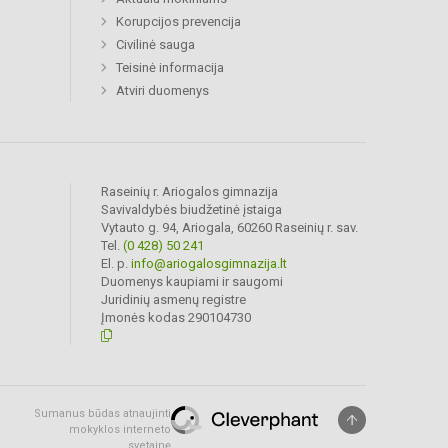
Korupcijos prevencija
Civilinė sauga
Teisinė informacija
Atviri duomenys
Raseinių r. Ariogalos gimnazija
Savivaldybės biudžetinė įstaiga
Vytauto g. 94, Ariogala, 60260 Raseinių r. sav.
Tel.
(0 428) 50 241
El. p.
info@ariogalosgimnazija.lt
Duomenys kaupiami ir saugomi
Juridinių asmenų registre
Įmonės kodas 290104730
Sumanus būdas atnaujinti
mokyklos interneto
svetainę