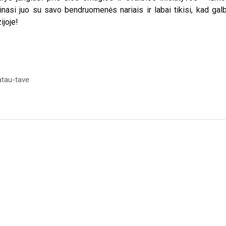
inasi juo su savo bendruomenės nariais ir labai tikisi, kad gal
ijoje!
atau-tave