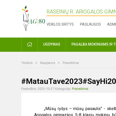
RASEINIŲ R. ARIOGALOS GIM
VEIKLOS SRITYS
PASLAUGOS
ADMI
PRADŽIA
UGDYMAS
PAGALBA MOKINIAMS IR 
Titulinis
Naujienos
Pranešimai
#MatauTave2023#SayHi2
Paskelbta: 2023-10-27
Kategorija:
Pranešimai
„Mūsų ryšys – mūsų pasaulis" - skelbia 20
Ariogalos gimnazijos 5-8 klasių mokinių bū