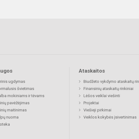
augos
Ataskaitos
rinis ugdymas
Biudžeto vykdymo ataskaitų rin
rmalusis švietimas
Finansinių ataskaitų rinkiniai
lba mokiniams ir tėvams
Lėšos veiklai viešinti
nių pavėžėjimas
Projektai
nių maitinimas
Viešieji pirkimai
alpų nuoma
Veiklos kokybės įsivertinimas
ioteka