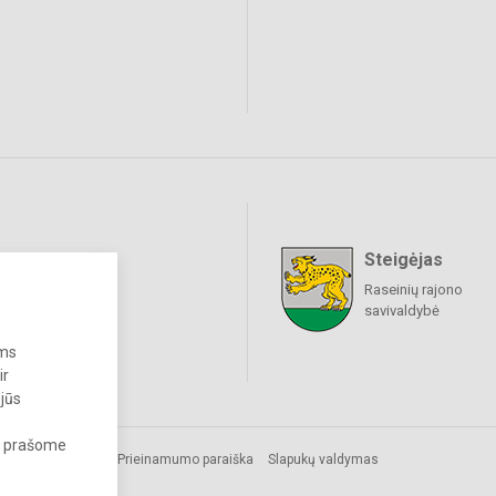
Steigėjas
raukime
Raseinių rajono
savivaldybė
ums
ir
 jūs
s, prašome
Prieinamumo paraiška
Slapukų valdymas