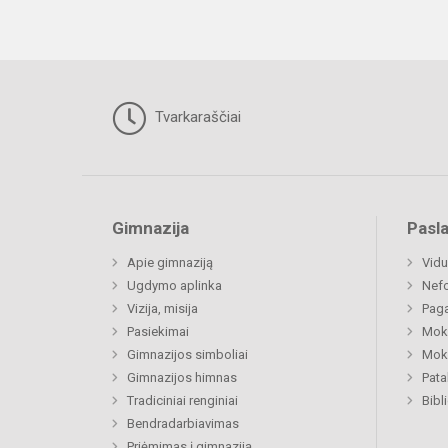
Tvarkaraščiai
Gimnazija
Pasl
Apie gimnaziją
Vidu
Ugdymo aplinka
Nefo
Vizija, misija
Paga
Pasiekimai
Moki
Gimnazijos simboliai
Moki
Gimnazijos himnas
Pat
Tradiciniai renginiai
Bibl
Bendradarbiavimas
Priėmimas į gimnaziją