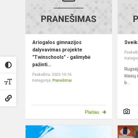
projekte
"Twinschool
-
g...
Ariogalos gimnazijos
Sveika
dalyvavimas projekte
Paskelb
"Twinschools" - galimybė
Kategor
pažinti...
Rugsėj
Paskelbta: 2023-10-16
klasių 
Kategorija:
Pranešimai
b...
Plačiau
Skelbiama
2023-