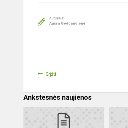
Autorius:
Aušra Gedgaudienė
Grįžti
Ankstesnės naujienos
Ariogalos
gimnazijos
dalyvavima