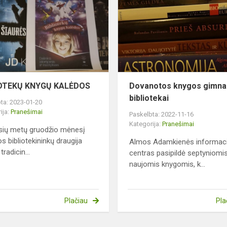
KALĖDOS
o
IOTEKŲ KNYGŲ KALĖDOS
Dovanotos knygos gimna
bibliotekai
ta: 2023-01-20
ija:
Pranešimai
Paskelbta: 2022-11-16
Kategorija:
Pranešimai
sių metų gruodžio mėnesį
s bibliotekininkų draugija
Almos Adamkienės informaci
tradicin...
centras pasipildė septyniomi
naujomis knygomis, k...
Plačiau
Pla